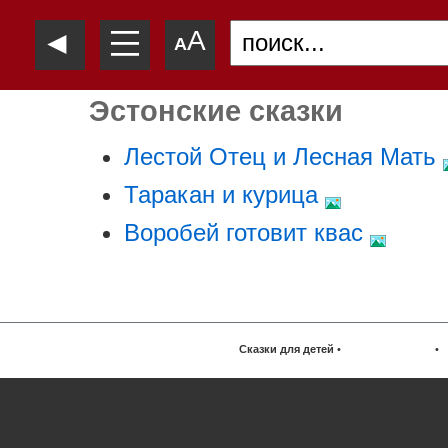
—
◄
A
—
A
—
Эстонские сказки
Лестой Отец и Лесная Мать
Таракан и курица
Воробей готовит квас
Сказки для детей
•
•