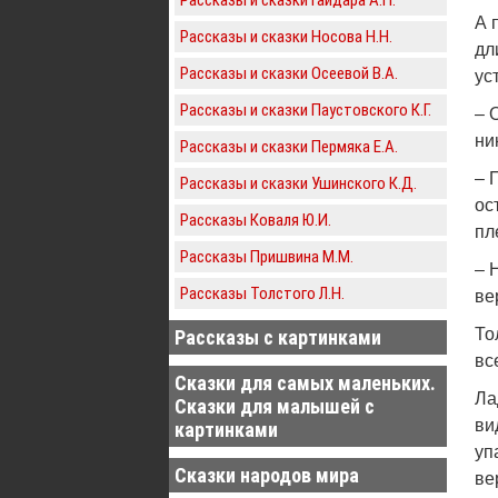
А 
Рассказы и сказки Носова Н.Н.
дл
Рассказы и сказки Осеевой В.А.
ус
Рассказы и сказки Паустовского К.Г.
– 
ни
Рассказы и сказки Пермяка Е.А.
– 
Рассказы и сказки Ушинского К.Д.
ос
Рассказы Коваля Ю.И.
пл
Рассказы Пришвина М.М.
– 
Рассказы Толстого Л.Н.
ве
То
Рассказы с картинками
вс
Сказки для самых маленьких.
Ла
Сказки для малышей с
ви
картинками
уп
Сказки народов мира
ве