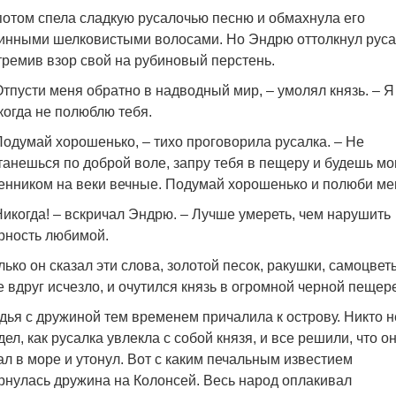
потом спела сладкую русалочью песню и обмахнула его
инными шелковистыми волосами. Но Эндрю оттолкнул руса
тремив взор свой на рубиновый перстень.
Отпусти меня обратно в надводный мир, – умолял князь. – Я
когда не полюблю тебя.
Подумай хорошенько, – тихо проговорила русалка. – Не
танешься по доброй воле, запру тебя в пещеру и будешь м
енником на веки вечные. Подумай хорошенько и полюби ме
Никогда! – вскричал Эндрю. – Лучше умереть, чем нарушить
рность любимой.
лько он сказал эти слова, золотой песок, ракушки, самоцвет
е вдруг исчезло, и очутился князь в огромной черной пещер
дья с дружиной тем временем причалила к острову. Никто н
дел, как русалка увлекла с собой князя, и все решили, что о
ал в море и утонул. Вот с каким печальным известием
рнулась дружина на Колонсей. Весь народ оплакивал