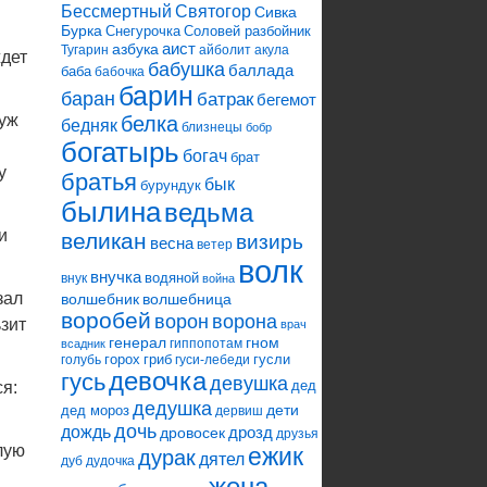
Святогор
Бессмертный
Сивка
Бурка
Снегурочка
Соловей разбойник
аист
азбука
Тугарин
айболит
акула
ждет
бабушка
баллада
баба
бабочка
барин
баран
батрак
бегемот
 уж
белка
бедняк
близнецы
бобр
богатырь
богач
брат
у
братья
бык
бурундук
былина
ведьма
и
великан
визирь
весна
ветер
волк
внучка
водяной
внук
война
зал
волшебник
волшебница
воробей
ворона
ворон
ьзит
врач
генерал
гном
гиппопотам
всадник
горох
гриб
гусли
голубь
гуси-лебеди
девочка
гусь
девушка
дед
я:
дедушка
дети
дед мороз
дервиш
дочь
дождь
дрозд
дровосек
друзья
лую
ежик
дурак
дятел
дуб
дудочка
жена