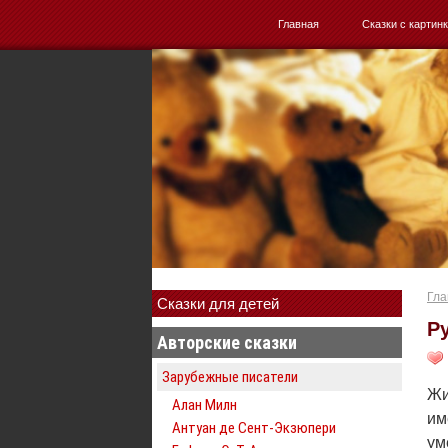
Главная
Сказки с картин
Гла
Сказки для детей
Р
Авторские сказки
Зарубежные писатели
Жи
Алан Милн
им
Антуан де Сент-Экзюпери
ум