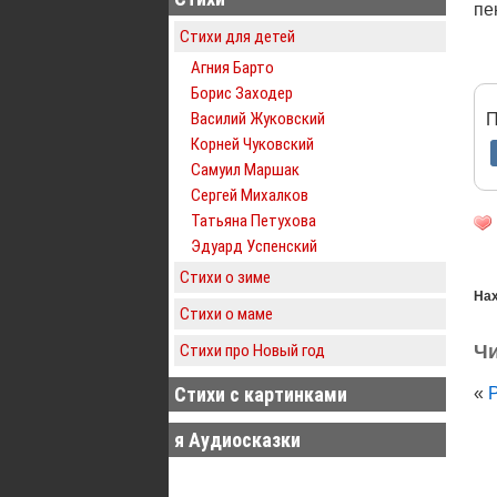
пе
Стихи для детей
Агния Барто
Борис Заходер
Василий Жуковский
П
Корней Чуковский
Самуил Маршак
Сергей Михалков
Татьяна Петухова
Эдуард Успенский
Стихи о зиме
Нах
Стихи о маме
Стихи про Новый год
Чи
Стихи с картинками
«
я Аудиосказки