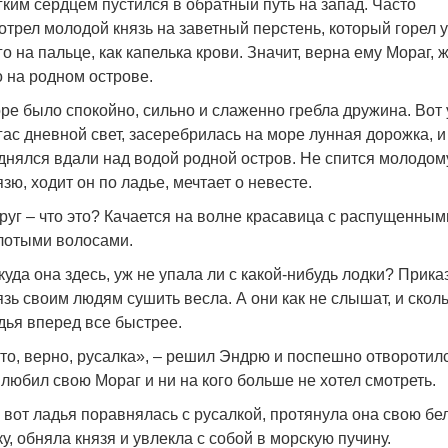
гким сердцем пустился в обратный путь на запад. Часто
отрел молодой князь на заветный перстень, который горел у
го на пальце, как капелька крови. Значит, верна ему Мораг, 
о на родном острове.
ре было спокойно, сильно и слаженно гребла дружина. Вот
гас дневной свет, засеребрилась на море лунная дорожка, и
днялся вдали над водой родной остров. Не спится молодом
язю, ходит он по ладье, мечтает о невесте.
руг – что это? Качается на волне красавица с распущенным
лотыми волосами.
куда она здесь, уж не упала ли с какой-нибудь лодки? Прика
язь своим людям сушить весла. А они как не слышат, и скол
дья вперед все быстрее.
то, верно, русалка», – решил Эндрю и поспешно отворотилс
 любил свою Мораг и ни на кого больше не хотел смотреть.
 вот ладья поравнялась с русалкой, протянула она свою бе
ку, обняла князя и увлекла с собой в морскую пучину.