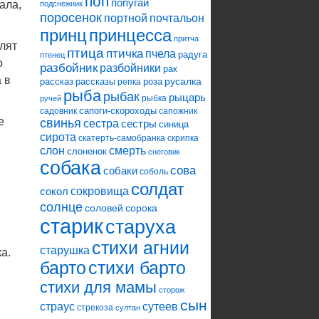
поп
попугай
ала,
подснежник
поросенок
портной
почтальон
принцесса
принц
притча
лят
птица
птичка
пчела
радуга
птенец
о
разбойник
разбойники
рак
 в
русалка
рассказ
рассказы
роза
репка
рыба
рыбак
рыцарь
рыбка
ручей
сапоги-скороходы
садовник
сапожник
е
свинья
сестра
сестры
синица
сирота
скатерть-самобранка
скрипка
слон
смерть
слоненок
снеговик
собака
сова
собаки
соболь
солдат
сокровища
сокол
солнце
соловей
сорока
старик
старуха
стихи агнии
старушка
а.
барто
стихи барто
стихи для мамы
сторож
сын
страус
сутеев
стрекоза
султан