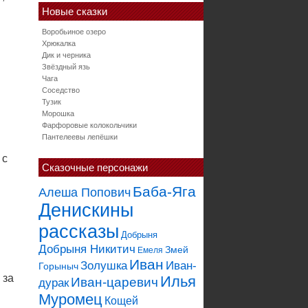
Новые сказки
Воробьиное озеро
Хрюкалка
Дик и черника
Звёздный язь
Чага
Соседство
Тузик
Морошка
Фарфоровые колокольчики
Пантелеевы лепёшки
 с
Сказочные персонажи
Баба-Яга
Алеша Попович
Денискины
рассказы
Добрыня
Добрыня Никитич
Змей
Емеля
Иван
Золушка
Иван-
Горыныч
 за
Илья
Иван-царевич
дурак
Муромец
Кощей