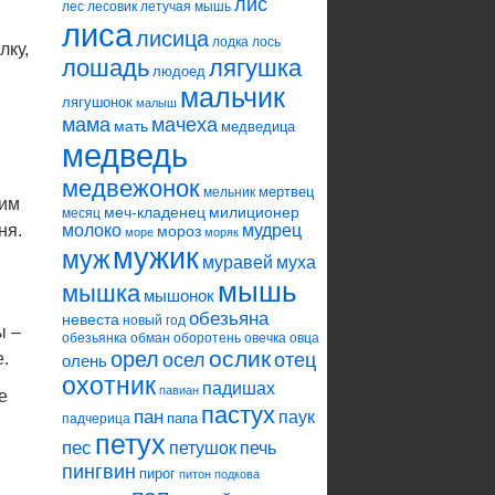
лис
лес
лесовик
летучая мышь
лиса
лисица
лодка
лось
лку,
лошадь
лягушка
людоед
мальчик
лягушонок
малыш
мама
мачеха
мать
медведица
медведь
медвежонок
мертвец
мельник
оим
меч-кладенец
милиционер
месяц
ня.
молоко
мудрец
мороз
море
моряк
мужик
муж
муравей
муха
мышь
мышка
мышонок
обезьяна
невеста
новый год
ы –
обезьянка
обман
оборотень
овечка
овца
ослик
орел
осел
отец
е.
олень
охотник
падишах
павиан
е
пастух
пан
паук
папа
падчерица
н
петух
пес
петушок
печь
пингвин
пирог
питон
подкова