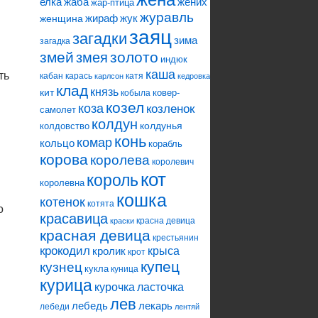
елка
жаба
жених
жар-птица
журавль
жираф
жук
женщина
заяц
загадки
зима
загадка
змей
змея
золото
и
индюк
каша
ть
кабан
карась
катя
карлсон
кедровка
клад
князь
кит
ковер-
кобыла
козел
коза
козленок
самолет
колдун
колдунья
колдовство
конь
комар
кольцо
корабль
корова
королева
королевич
кот
король
королевна
кошка
котенок
котята
о
красавица
красна девица
краски
красная девица
крестьянин
крокодил
кролик
крыса
крот
купец
кузнец
кукла
куница
курица
ласточка
курочка
лев
лебедь
лекарь
лебеди
лентяй