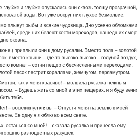
е глубже и глубже опускались они сквозь толщу прозрачной,
леноватой воды. Вот уже вокруг них глухое безмолвие.
мо плывут рыбы и всякие чудовища. Дно усеяно обломкам
раблей, среди них белеют кости мореходов, нашедших смер
 дне океана.
конец приплыли они к дому русалки. Вместо пола – золотой
сок, вместо крыши – где-то высоко-высоко – голубой воздух,
есто комнат – сотни пещер с бесчисленными переходами.
лотой песок пестрит кораллами, жемчугом, перламутром.
Смотри, как у меня красиво! – молвила русалка нежным
лосом. – Будешь жить со мной в этих пещерах, и я буду вечн
бить тебя.
Нет! – воскликнул князь. – Отпусти меня на землю к моей
весте. Ее одну я люблю во всем свете.
Ах, останься со мной! – сказала русалка и принесла ему
игоршню разноцветных ракушек.