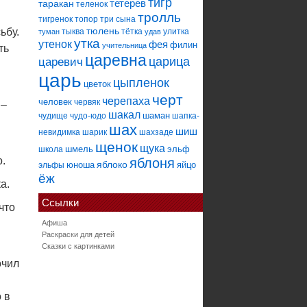
тигр
тетерев
таракан
теленок
тролль
тигренок
топор
три сына
тюлень
ьбу.
тыква
тётка
улитка
туман
удав
утка
утенок
фея
филин
учительница
ть
царевна
царица
царевич
царь
цыпленок
цветок
черт
черепаха
человек
червяк
 –
шакал
шаман
чудище
чудо-юдо
шапка-
шах
шиш
невидимка
шарик
шахзаде
щенок
щука
шмель
эльф
школа
.
яблоня
яблоко
юноша
яйцо
эльфы
ёж
а.
Ссылки
что
Афиша
Раскраски для детей
Сказки с картинками
очил
 в