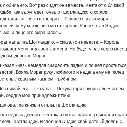
а любила его. Вот раз сидят они вместе, мечтают о близкой
адьбе, как вдруг едет гонец от шотландского короля.
едставился князю и говорит: – Привез я из-за моря
лонсейскому князю письмо от короля. Распечатал Эндрю
сьмо, и лицо его омрачилось.
Враг напал на Шотландию, – сказал он невесте. – Король
изывает меня под свои знамена. Не будет у нас через месяц
адьбы, дорогая Мораг.
иказал князь немедля снарядить ладью и пошел проститься
вестой. Взяла Мораг руку любимого и надела ему на палец
рстень с красным камнем – рубином.
Не снимай его, – сказала. – Покуда горит рубин алым огнем,
ай, сердце мое принадлежит тебе.
целовал ее князь и отплыл в Шотландию.
ого недель длилась жестокая битва, наконец выгнали врага
еделы Шотландии. Исполнил Эндрю свой ратный долг и с