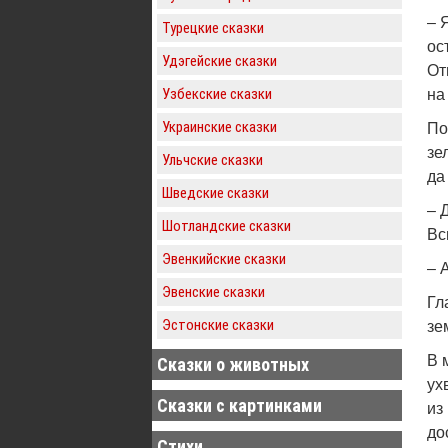
– 
Турецкие сказки
ос
Удэгейские сказки
От
Узбекские сказки
на
Украинские сказки
По
зе
Ульчские сказки
да
Шведские сказки
– 
Шотландские сказки
Вс
Эвенкийские сказки
– 
Эвенские сказки
Гл
Эстонские сказки
зе
В 
Сказки о животных
ух
Сказки с картинками
из
до
Стихи