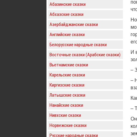
по
Абазинские сказки
чт
Абхазские сказки
Но
Азербайджанские сказки
мо
Английские сказки
го
ег
Белорусские народные сказки
И 
Восточные сказки (Арабские сказки)
зо
Вьетнамские сказки
– 
Карельские сказки
– 
Киргизские сказки
вз
Латышские сказки
Ка
Нанайские сказки
– 
Нивхские сказки
Он
Норвежские сказки
ко
зе
Русские народные сказки