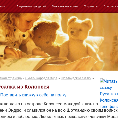
ками
Аудиокниги для детей
Моя книжная полка
О проекте
Прислать 
вная страница
»
Сказки народов мира
»
Шотландские сказки
»
усалка из Колонсея
Поставить книжку к себе на полку
л когда-то на острове Колонсее молодой князь по
ени Эндрю, и славился он на всю Шотландию своим воинс
ением и доблестью. Любил князь прекрасную девушку Мораг