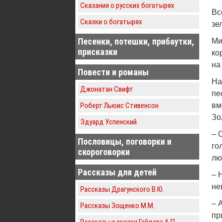
Сказания о русских богатырях
Вс
Сказки о богатырях
зе
Песенки, потешки, прибаутки,
Ми
присказки
ко
на
Повести и романы
На
Джонатан Свифт
пе
Роберт Льюис Стивенсон
вм
Зо
Эдуард Успенский
– 
Пословицы, поговорки и
го
скороговорки
лю
Рассказы для детей
– 
не
Рассказы Драгунского В.Ю.
– 
Рассказы Зощенко М.М.
пр
Рассказы и сказки Гайдара А.П.