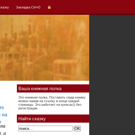
сказку
Закладка Ctrl+D
Ваша книжная полка
Это книжная полка. Поставить сюда книжку
можно нажав на ссылку в конце каждой
страницы. Это работает на кукисах)) без
регистрации
Найти сказку
ким
, и