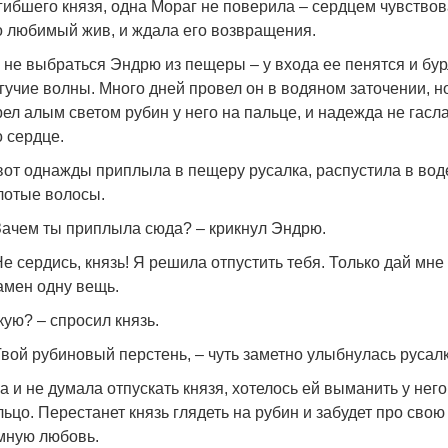
гибшего князя, одна Мораг не поверила – сердцем чувствов
о любимый жив, и ждала его возвращения.
 не выбраться Эндрю из пещеры – у входа ее пенятся и бур
гучие волны. Много дней провел он в водяном заточении, н
рел алым светом рубин у него на пальце, и надежда не гасла
о сердце.
вот однажды приплыла в пещеру русалка, распустила в вод
лотые волосы.
Зачем ты приплыла сюда? – крикнул Эндрю.
Не сердись, князь! Я решила отпустить тебя. Только дай мне
амен одну вещь.
кую? – спросил князь.
Твой рубиновый перстень, – чуть заметно улыбнулась русалк
а и не думала отпускать князя, хотелось ей выманить у него
льцо. Перестанет князь глядеть на рубин и забудет про свою
мную любовь.