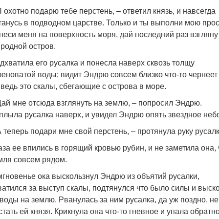
Я охотно подарю тебе перстень, – ответил князь, и навсегда
танусь в подводном царстве. Только и ты выполни мою прос
неси меня на поверхность моря, дай последний раз взгляну
 родной остров.
дхватила его русалка и понесла наверх сквозь толщу
леноватой воды; видит Эндрю совсем близко что-то чернеет
 ведь это скалы, сбегающие с острова в море.
Дай мне отсюда взглянуть на землю, – попросил Эндрю.
плыла русалка наверх, и увидел Эндрю опять звездное небо
А теперь подари мне свой перстень, – протянула руку русалк
аза ее впились в горящий кровью рубин, и не заметила она, 
мля совсем рядом.
мгновенье ока выскользнул Эндрю из объятий русалки,
ватился за выступ скалы, подтянулся что было силы и выск
 воды на землю. Рванулась за ним русалка, да уж поздно, не
стать ей князя. Крикнула она что-то гневное и упала обратно