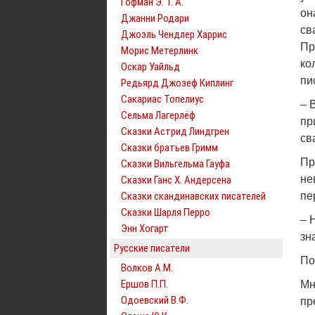
Гофман Э. Т. А.
он
Джанни Родари
св
Джоэль Чендлер Харрис
Пр
Морис Метерлинк
ко
Оскар Уайльд
пи
Редьярд Джозеф Киплинг
Сакариас Топелиус
– 
Сельма Лагерлёф
пр
Сказки Астрид Линдгрен
св
Сказки братьев Гримм
Пр
Сказки Вильгельма Гауфа
не
Сказки Ганс Х. Андерсена
Сказки скандинавских писателей
пе
Сказки Шарля Перро
– 
Энн Хогарт
зн
Русские писатели
По
Волков А.М.
Ершов П.П.
Мн
Одоевский В.Ф.
пр