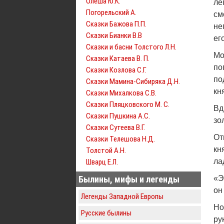
Олеша Ю.К.
ле
Погорельский А.
см
Сказки Бажова П.П.
не
Сказки Бианки В.В
ег
Сказки и басни Толстого Л.Н.
Мо
Сказки Катаева В. П.
по
Сказки Козлова С.Г.
по
Сказки Мамина-Сибиряка Д.Н.
кн
Сказки Михалкова С.В.
Сказки Пляцковского М. С.
Вд
Сказки Пушкина А.С.
зо
Сказки Сутеева В.Г.
От
Сказки Телешова Н.Д.
кн
Толстой А.Н.
ла
Шварц Е.Л.
Былины, мифы и легенды
«Э
он
Легенды Западной Европы
Но
Русские былины
ру