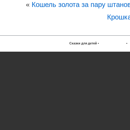
«
Кошель золота за пару штано
Крошк
Сказки для детей
•
•