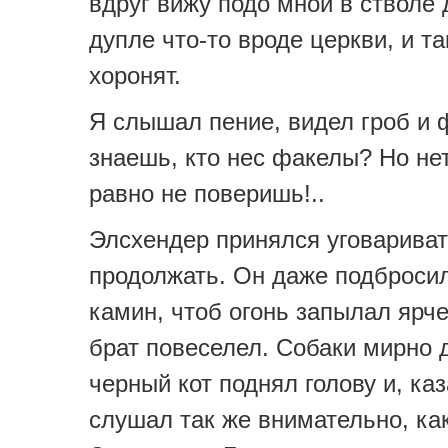
вдруг вижу подо мной в стволе 
дупле что-то вроде церкви, и та
хоронят.
Я слышал пение, видел гроб и 
знаешь, кто нес факелы? Но нет
равно не поверишь!..
Элсхендер принялся уговариват
продолжать. Он даже подброси
камин, чтоб огонь запылал ярч
брат повеселел. Собаки мирно 
черный кот поднял голову и, ка
слушал так же внимательно, ка