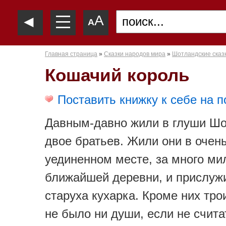
—
◄
A
—
A
—
Главная страница
»
Сказки народов мира
»
Шотландские сказ
Кошачий король
Поставить книжку к себе на п
Давным-давно жили в глуши Ш
двое братьев. Жили они в очен
уединенном месте, за много ми
ближайшей деревни, и прислуж
старуха кухарка. Кроме них тро
не было ни души, если не счита