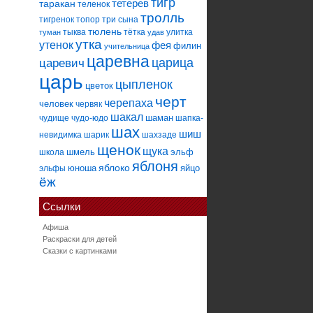
тигр
тетерев
таракан
теленок
тролль
тигренок
топор
три сына
тюлень
тыква
тётка
улитка
туман
удав
утка
утенок
фея
филин
учительница
царевна
царица
царевич
царь
цыпленок
цветок
черт
черепаха
человек
червяк
шакал
шаман
чудище
чудо-юдо
шапка-
шах
шиш
невидимка
шарик
шахзаде
щенок
щука
шмель
эльф
школа
яблоня
яблоко
юноша
яйцо
эльфы
ёж
Ссылки
Афиша
Раскраски для детей
Сказки с картинками