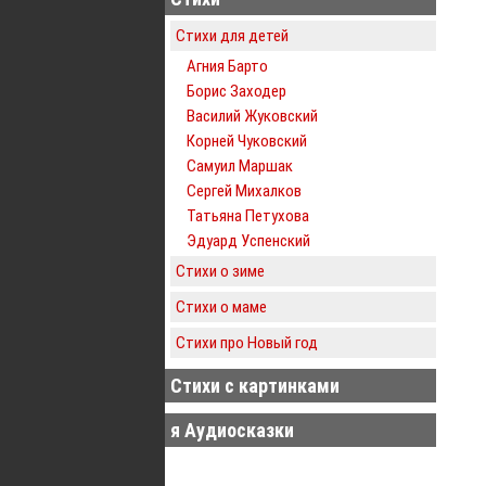
Стихи для детей
Агния Барто
Борис Заходер
Василий Жуковский
Корней Чуковский
Самуил Маршак
Сергей Михалков
Татьяна Петухова
Эдуард Успенский
Стихи о зиме
Стихи о маме
Стихи про Новый год
Стихи с картинками
я Аудиосказки