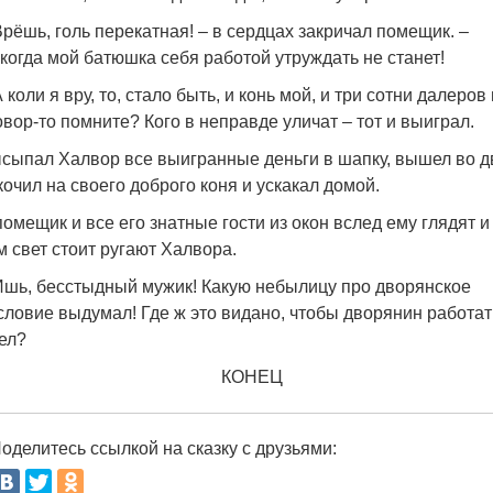
Врёшь, голь перекатная! – в сердцах закричал помещик. –
когда мой батюшка себя работой утруждать не станет!
А коли я вру, то, стало быть, и конь мой, и три сотни далеров
овор-то помните? Кого в неправде уличат – тот и выиграл.
сыпал Халвор все выигранные деньги в шапку, вышел во д
кочил на своего доброго коня и ускакал домой.
помещик и все его знатные гости из окон вслед ему глядят и
м свет стоит ругают Халвора.
Ишь, бесстыдный мужик! Какую небылицу про дворянское
словие выдумал! Где ж это видано, чтобы дворянин работат
ел?
КОНЕЦ
оделитесь ссылкой на сказку с друзьями: