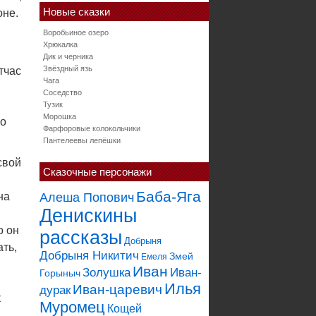
Новые сказки
оне.
Воробьиное озеро
Хрюкалка
Дик и черника
Звёздный язь
тчас
Чага
Соседство
Тузик
Морошка
ко
Фарфоровые колокольчики
Пантелеевы лепёшки
свой
Сказочные персонажи
Баба-Яга
на
Алеша Попович
Денискины
о он
рассказы
Добрыня
ать,
Добрыня Никитич
Змей
Емеля
Иван
Золушка
Иван-
Горыныч
Илья
Иван-царевич
дурак
к
Муромец
Кощей