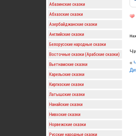
Абазинские сказки
Абхазские сказки
Азербайджанские сказки
Английские сказки
Нах
Белорусские народные сказки
Чи
Восточные сказки (Арабские сказки)
«
Вьетнамские сказки
Ди
Карельские сказки
Киргизские сказки
Латышские сказки
Нанайские сказки
Нивхские сказки
Норвежские сказки
Русские народные сказки