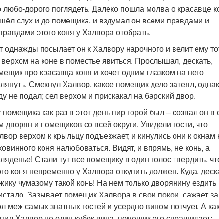
о любо-дорого поглядеть. Далеко пошла молва о красавце к
шёл слух и до помещика, и вздумал он всеми правдами и
правдами этого коня у Халвора отобрать.
т однажды посылает он к Халвору нарочного и велит ему то
 верхом на коне в поместье явиться. Прослышал, дескать,
мещик про красавца коня и хочет одним глазком на него
глянуть. Смекнул Халвор, какое помещик дело затеял, одна
ду не подал; сел верхом и прискакал на барский двор.
у помещика как раз в этот день пир горой был – созвал он в 
м дворян и помещиков со всей округи. Увидели гости, что
лвор верхом к крыльцу подъезжает, и кинулись они к окнам 
ковинного коня налюбоваться. Видят, и впрямь, не конь, а
гляденье! Стали тут все помещику в один голос твердить, чт
ого коня непременно у Халвора откупить должен. Куда, деск
жику чумазому такой конь! На нем только дворянину ездить
истало. Зазывает помещик Халвора в свои покои, сажает за
ол меж самых знатных гостей и усердно вином потчует. А ка
пил Халвор не один кубок вина, помещик его спрашивает: