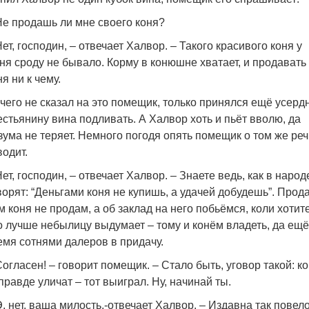
Не продашь ли мне своего коня?
Нет, господин, – отвечает Халвор. – Такого красивого коня у
ня сроду не бывало. Корму в конюшне хватает, и продавать
ня ни к чему.
чего не сказал на это помещик, только принялся ещё усерд
естьянину вина подливать. А Халвор хоть и пьёт вволю, да
зума не теряет. Немного погодя опять помещик о том же реч
водит.
Нет, господин, – отвечает Халвор. – Знаете ведь, как в народ
ворят: “Деньгами коня не купишь, а удачей добудешь”. Прода
м коня не продам, а об заклад на него побьёмся, коли хотите
о лучше небылицу выдумает – тому и конём владеть, да ещё
емя сотнями далеров в придачу.
Согласен! – говорит помещик. – Стало быть, уговор такой: ко
правде уличат – тот выиграл. Ну, начинай ты.
Э, нет, ваша милость,-отвечает Халвор. – Издавна так повело