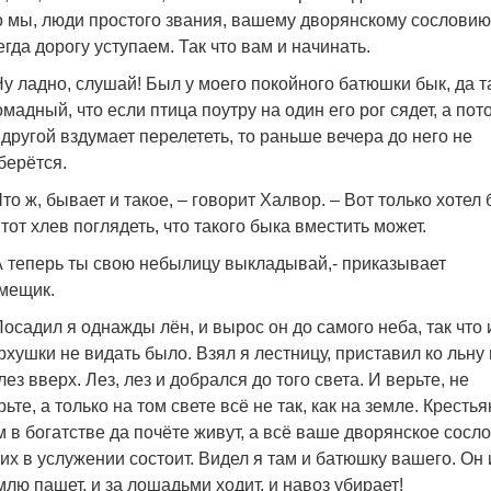
о мы, люди простого звания, вашему дворянскому сословию
егда дорогу уступаем. Так что вам и начинать.
Ну ладно, слушай! Был у моего покойного батюшки бык, да т
омадный, что если птица поутру на один его рог сядет, а пот
 другой вздумает перелететь, то раньше вечера до него не
берётся.
Что ж, бывает и такое, – говорит Халвор. – Вот только хотел 
 тот хлев поглядеть, что такого быка вместить может.
А теперь ты свою небылицу выкладывай,- приказывает
мещик.
Посадил я однажды лён, и вырос он до самого неба, так что 
рхушки не видать было. Взял я лестницу, приставил ко льну 
лез вверх. Лез, лез и добрался до того света. И верьте, не
рьте, а только на том свете всё не так, как на земле. Кресть
м в богатстве да почёте живут, а всё ваше дворянское сосл
них в услужении состоит. Видел я там и батюшку вашего. Он 
млю пашет, и за лошадьми ходит, и навоз убирает!