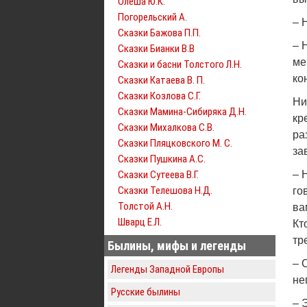
Олеша Ю.К.
Погорельский А.
– 
Сказки Бажова П.П.
– 
Сказки Бианки В.В
ме
Сказки и басни Толстого Л.Н.
ко
Сказки Катаева В. П.
Сказки Козлова С.Г.
Ни
Сказки Мамина-Сибиряка Д.Н.
кр
Сказки Михалкова С.В.
ра
Сказки Пляцковского М. С.
за
Сказки Пушкина А.С.
Сказки Сутеева В.Г.
– 
Сказки Телешова Н.Д.
го
Толстой А.Н.
ва
Шварц Е.Л.
Кт
тр
Былины, мифы и легенды
– 
Легенды Западной Европы
не
Русские былины
– 