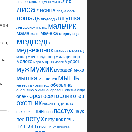
лис
лес
лесовик
летучая мышь
лиса
лисица
лодка
лось
лошадь
лягушка
людоед
мальчик
 мои.
лягушонок
малыш
мама
мачеха
мать
медведица
медведь
вор,
медвежонок
мертвец
мельник
меч-кладенец
милиционер
месяц
 на
молоко
мудрец
мороз
море
моряк
мужик
муж
муравей
муха
мышь
мышка
мышонок
ь
обезьяна
невеста
новый год
обезьянка
обман
оборотень
овечка
овца
ослик
орел
осел
отец
олень
охотник
падишах
павиан
пастух
пан
паук
папа
падчерица
петух
пес
петушок
печь
пингвин
пирог
питон
подкова