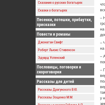
Сказания о русских богатырях
чт
вс
Сказки о богатырях
– 
Песенки, потешки, прибаутки,
гр
присказки
на
Повести и романы
до
Джонатан Свифт
– 
на
Роберт Льюис Стивенсон
– 
Эдуард Успенский
по
Пословицы, поговорки и
– 
скороговорки
ве
Рассказы для детей
по
ве
Рассказы Драгунского В.Ю.
та
Рассказы Зощенко М.М.
у 
зе
Рассказы и сказки Гайдара А.П.