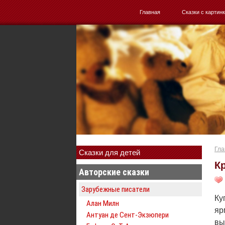
Главная
Сказки с картин
Гла
Сказки для детей
К
Авторские сказки
Зарубежные писатели
Ку
Алан Милн
яр
Антуан де Сент-Экзюпери
вы