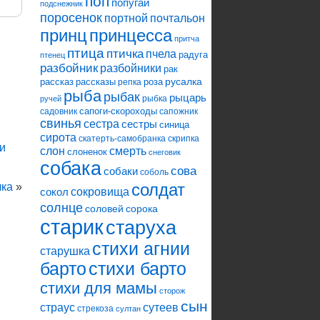
поп
попугай
подснежник
поросенок
портной
почтальон
принцесса
принц
притча
птица
птичка
пчела
радуга
птенец
разбойник
разбойники
рак
русалка
рассказ
рассказы
роза
репка
рыба
рыбак
рыцарь
рыбка
ручей
сапоги-скороходы
садовник
сапожник
свинья
сестра
сестры
синица
сирота
скатерть-самобранка
скрипка
и
слон
смерть
слоненок
снеговик
собака
сова
собаки
соболь
солдат
лка
»
сокровища
сокол
солнце
соловей
сорока
старик
старуха
стихи агнии
старушка
барто
стихи барто
стихи для мамы
сторож
сын
страус
сутеев
стрекоза
султан