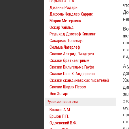
Гофман Э. Т. А.
чт
Джанни Родари
До
Джоэль Чендлер Харрис
не
Морис Метерлинк
Оскар Уайльд
Во
Редьярд Джозеф Киплинг
же
Сакариас Топелиус
по
Сельма Лагерлёф
вз
Сказки Астрид Линдгрен
ви
Сказки братьев Гримм
А 
Сказки Вильгельма Гауфа
до
Сказки Ганс Х. Андерсена
Сказки скандинавских писателей
Ха
Сказки Шарля Перро
ди
Энн Хогарт
за
эт
Русские писатели
му
Волков А.М.
пр
Ершов П.П.
ст
Одоевский В.Ф.
вы