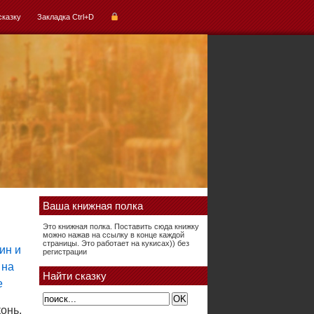
сказку
Закладка Ctrl+D
Ваша книжная полка
Это книжная полка. Поставить сюда книжку
можно нажав на ссылку в конце каждой
страницы. Это работает на кукисах)) без
регистрации
Найти сказку
онь,