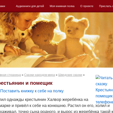
ками
Аудиокниги для детей
Моя книжная полка
О проекте
Прислать 
вная страница
»
Сказки народов мира
»
Шведские сказки
»
рестьянин и помещик
Поставить книжку к себе на полку
пил однажды крестьянин Халвор жеребёнка на
марке и привёл к себе на конюшню. Растил он его, холил и
хаживал, точно сына родного, и вырос из жеребёнка такой к