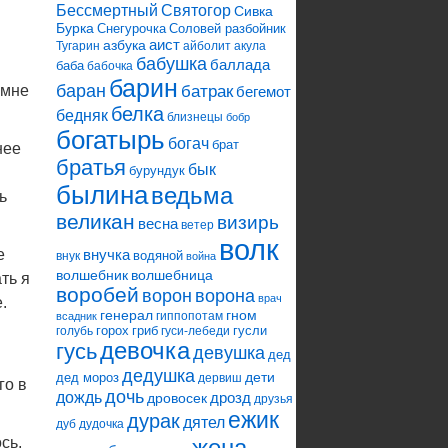
Святогор
Бессмертный
Сивка
Бурка
Снегурочка
Соловей разбойник
аист
азбука
Тугарин
айболит
акула
бабушка
баллада
баба
бабочка
барин
баран
 мне
батрак
бегемот
белка
бедняк
близнецы
бобр
богатырь
богач
брат
нее
братья
бык
бурундук
былина
ведьма
ь
великан
визирь
весна
ветер
волк
е
внучка
водяной
внук
война
волшебник
волшебница
ть я
воробей
ворона
ворон
врач
.
генерал
гном
гиппопотам
всадник
горох
гриб
гусли
голубь
гуси-лебеди
девочка
гусь
девушка
дед
дедушка
дети
дед мороз
дервиш
го в
дочь
дождь
дрозд
дровосек
друзья
ежик
дурак
дятел
дуб
дудочка
сь,
жена