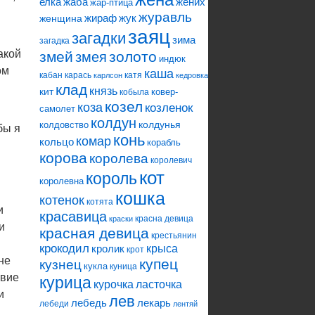
елка
жаба
жених
жар-птица
журавль
жираф
жук
женщина
заяц
загадки
зима
загадка
акой
змей
змея
золото
индюк
ом
каша
кабан
карась
катя
карлсон
кедровка
клад
князь
кит
ковер-
кобыла
козел
коза
козленок
самолет
колдун
колдунья
колдовство
бы я
конь
комар
кольцо
корабль
корова
королева
королевич
кот
король
королевна
кошка
котенок
котята
и
красавица
красна девица
краски
и
красная девица
крестьянин
крокодил
кролик
крыса
крот
яне
купец
кузнец
кукла
куница
овие
курица
ласточка
курочка
и
лев
лебедь
лекарь
лебеди
лентяй