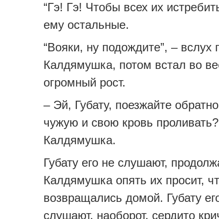
“Гэ! Гэ! Чтобы всех их истребить
ему остальные.
“Вояки, ну подождите”, – вслух
Калдямушка, потом встал во ве
огромный рост.
– Эй, Губату, поезжайте обратн
чужую и свою кровь проливать?
Калдямушка.
Губату его не слушают, продолж
Калдямушка опять их просит, ч
возвращались домой. Губату ег
слушают, наоборот, сердито кри