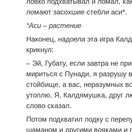
ловко подхватывал и ломал, ка
ломают засохшие стебли аси*.
*Аси – растение
Наконец, надоела эта игра Кал
крикнул:
– Эй, Губату, если завтра не пр
мириться с Пунади, я разрушу 
стойбище, а вас, неразумных в
утоплю. Я, Калдямушка, друг л
слово сказал.
Потом подхватил лодку с переп
шаманом и другими вояками и 