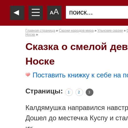
—
◄
A
—
A
—
Главная страница
»
Сказки народов мира
»
Ульчские сказки
»
Носке
»
Сказка о смелой де
Носке
Поставить книжку к себе на п
Страницы:
1
2
3
Калдямушка направился навстре
Дошел до местечка Куспу и ста