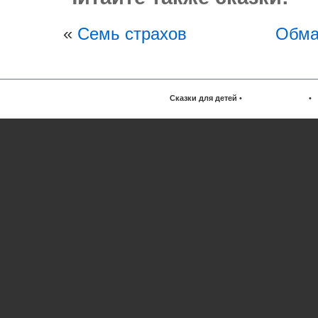
«
Семь страхов
Обма
Сказки для детей
•
•