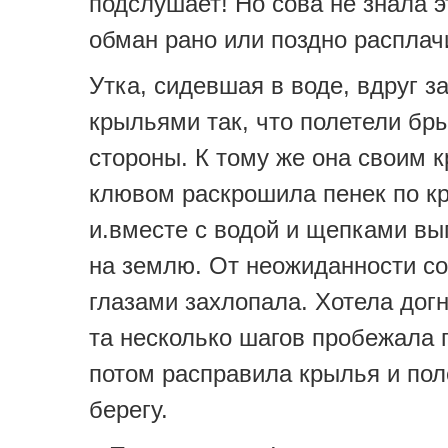
подслушает! Но сова не знала эт
обман рано или поздно распла
Утка, сидевшая в воде, вдруг з
крыльями так, что полетели бры
стороны. К тому же она своим 
клювом раскрошила пенек по к
и.вместе с водой и щепками в
на землю. От неожиданности со
глазами захлопала. Хотела догн
та несколько шагов пробежала п
потом расправила крылья и пол
берегу.