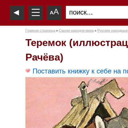
—
◄
A
—
A
—
Главная страница
»
Сказки народов мира
»
Русские народные
Теремок (иллюстра
Рачёва)
Поставить книжку к себе на п