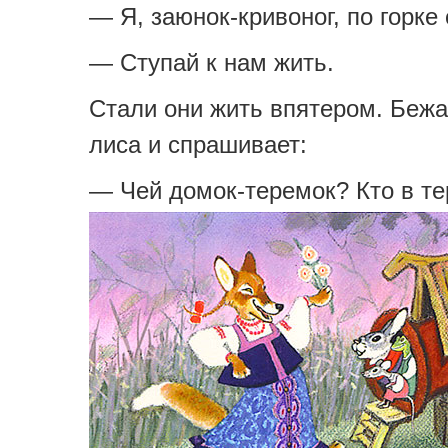
— Я, заюнок-кривоног, по горке 
— Ступай к нам жить.
Стали они жить впятером. Беж
лиса и спрашивает:
— Чей домок-теремок? Кто в т