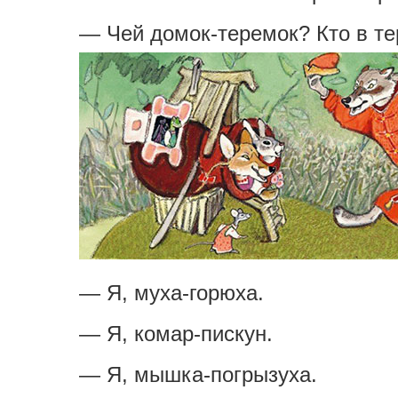
— Чей домок-теремок? Кто в т
— Я, муха-горюха.
— Я, комар-пискун.
— Я, мышка-погрызуха.