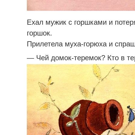
Ехал мужик с горшками и потер
горшок.
Прилетела муха-горюха и спраш
— Чей домок-теремок? Кто в т