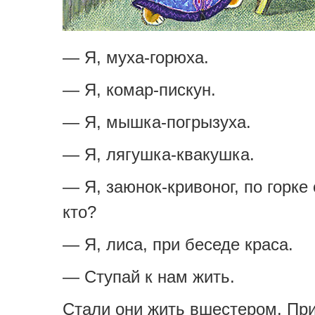
— Я, муха-горюха.
— Я, комар-пискун.
— Я, мышка-погрызуха.
— Я, лягушка-квакушка.
— Я, заюнок-кривоног, по горке 
кто?
— Я, лиса, при беседе краса.
— Ступай к нам жить.
Стали они жить вшестером. Пр