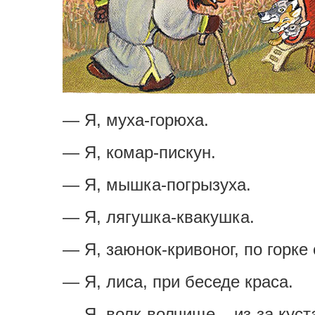
— Я, муха-горюха.
— Я, комар-пискун.
— Я, мышка-погрызуха.
— Я, лягушка-квакушка.
— Я, заюнок-кривоног, по горке 
— Я, лиса, при беседе краса.
— Я, волк-волчище – из-за куст