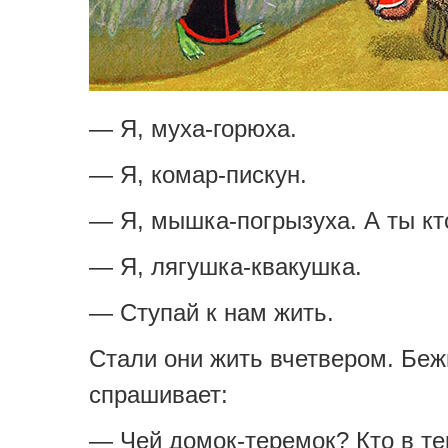
— Я, муха-горюха.
— Я, комар-пискун.
— Я, мышка-погрызуха. А ты кт
— Я, лягушка-квакушка.
— Ступай к нам жить.
Стали они жить вчетвером. Беж
спрашивает:
— Чей домок-теремок? Кто в т