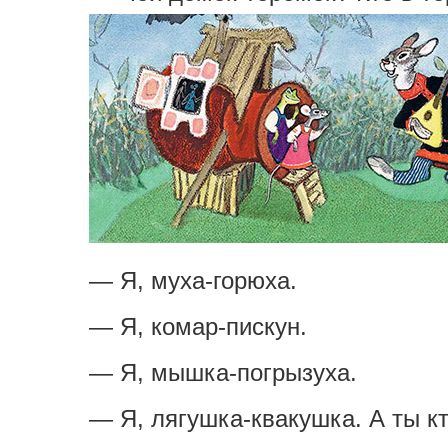
— Я, муха-горюха.
— Я, комар-пискун.
— Я, мышка-погрызуха.
— Я, лягушка-квакушка. А ты к