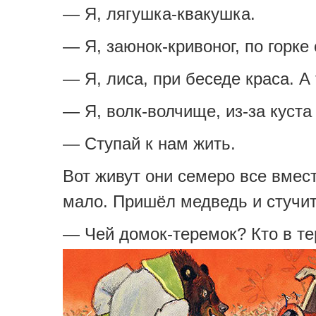
— Я, лягушка-квакушка.
— Я, заюнок-кривоног, по горке 
— Я, лиса, при беседе краса. А
— Я, волк-волчище, из-за куста
— Ступай к нам жить.
Вот живут они семеро все вмест
мало. Пришёл медведь и стучит
— Чей домок-теремок? Кто в т