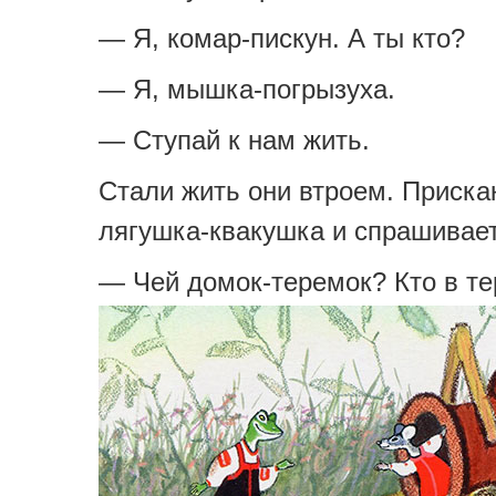
— Я, комар-пискун. А ты кто?
— Я, мышка-погрызуха.
— Ступай к нам жить.
Стали жить они втроем. Приска
лягушка-квакушка и спрашивает
— Чей домок-теремок? Кто в т