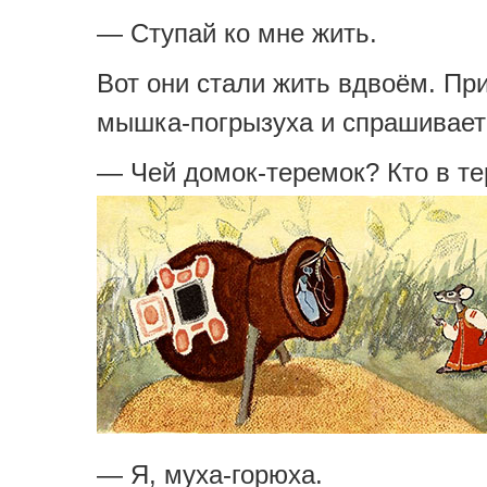
— Ступай ко мне жить.
Вот они стали жить вдвоём. Пр
мышка-погрызуха и спрашивает
— Чей домок-теремок? Кто в т
— Я, муха-горюха.