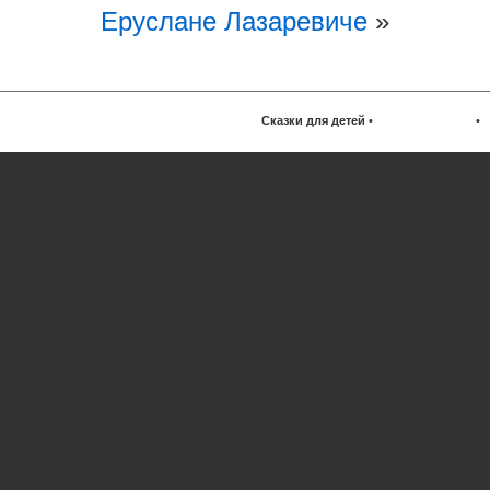
Еруслане Лазаревиче
»
Сказки для детей
•
•