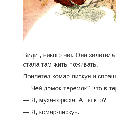
Видит, никого нет. Она залетела
стала там жить-поживать.
Прилетел комар-пискун и спраш
— Чей домок-теремок? Кто в т
— Я, муха-горюха. А ты кто?
— Я, комар-пискун.