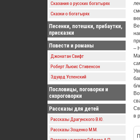
Сказания о русских богатырях
ле
см
Сказки о богатырях
ве
Песенки, потешки, прибаутки,
Ве
присказки
на
пр
Повести и романы
– 
Ма
Джонатан Свифт
са
Роберт Льюис Стивенсон
Ув
Эдуард Успенский
ба
бл
Пословицы, поговорки и
Во
скороговорки
св
Рассказы для детей
Св
в 
Рассказы Драгунского В.Ю.
Рассказы Зощенко М.М.
П
Рассказы и сказки Гайдара А.П.