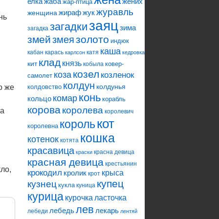
елка
жаба
жених
жар-птица
журавль
жираф
жук
женщина
нь
заяц
загадки
зима
загадка
змей
змея
золото
индюк
каша
кабан
карась
катя
карлсон
кедровка
клад
князь
кит
ковер-
кобыла
козел
коза
козленок
самолет
колдун
колдунья
о же
колдовство
конь
комар
кольцо
корабль
корова
королева
ла
королевич
кот
король
королевна
кошка
котенок
котята
красавица
красна девица
краски
красная девица
крестьянин
ло,
крокодил
кролик
крыса
крот
купец
кузнец
кукла
куница
курица
ласточка
курочка
лев
лебедь
лекарь
лебеди
лентяй