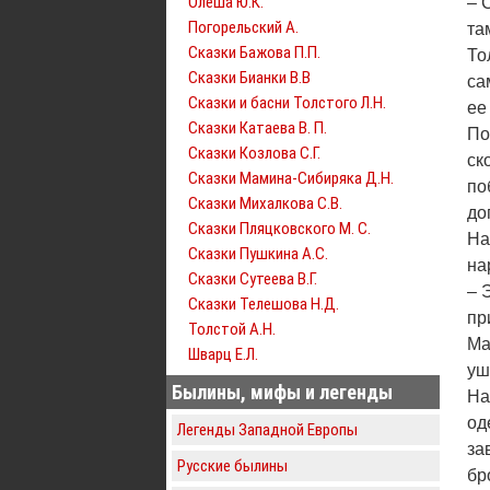
Олеша Ю.К.
– 
Погорельский А.
та
Сказки Бажова П.П.
То
Сказки Бианки В.В
са
Сказки и басни Толстого Л.Н.
ее
Сказки Катаева В. П.
По
Сказки Козлова С.Г.
ск
Сказки Мамина-Сибиряка Д.Н.
по
Сказки Михалкова С.В.
до
Сказки Пляцковского М. С.
На
Сказки Пушкина А.С.
на
Сказки Сутеева В.Г.
– 
Сказки Телешова Н.Д.
пр
Толстой А.Н.
Ма
Шварц Е.Л.
уш
Былины, мифы и легенды
На
од
Легенды Западной Европы
за
Русские былины
бр