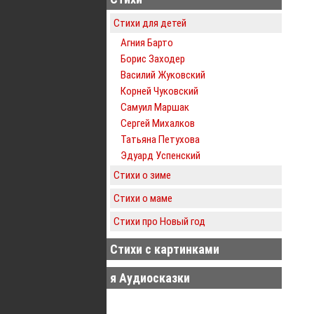
Стихи для детей
Агния Барто
Борис Заходер
Василий Жуковский
Корней Чуковский
Самуил Маршак
Сергей Михалков
Татьяна Петухова
Эдуард Успенский
Стихи о зиме
Стихи о маме
Стихи про Новый год
Стихи с картинками
я Аудиосказки