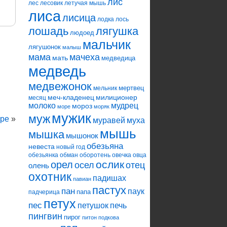
лис
лес
лесовик
летучая мышь
лиса
лисица
лодка
лось
лошадь
лягушка
людоед
мальчик
лягушонок
малыш
мама
мачеха
мать
медведица
медведь
медвежонок
мертвец
мельник
меч-кладенец
милиционер
месяц
молоко
мудрец
мороз
море
моряк
мужик
муж
яре
»
муравей
муха
мышь
мышка
мышонок
обезьяна
невеста
новый год
обезьянка
обман
оборотень
овечка
овца
ослик
орел
осел
отец
олень
охотник
падишах
павиан
пастух
пан
паук
папа
падчерица
петух
пес
петушок
печь
пингвин
пирог
питон
подкова