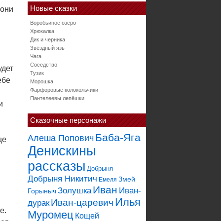
Новые сказки
 они
Воробьиное озеро
Хрюкалка
Дик и черника
Звёздный язь
Чага
Соседство
удет
Тузик
ебе
Морошка
Фарфоровые колокольчики
Пантелеевы лепёшки
и
Сказочные персонажи
Баба-Яга
Алеша Попович
це
Денискины
рассказы
Добрыня
Добрыня Никитич
Змей
Емеля
Иван
Золушка
Иван-
Горыныч
Илья
Иван-царевич
дурак
е.
Муромец
Кощей