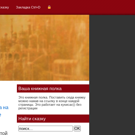
сказку
Закладка Ctrl+D
Ваша книжная полка
Это книжная полка. Поставить сюда книжку
можно нажав на ссылку в конце каждой
страницы. Это работает на кукисах)) без
регистрации
Найти сказку
 той