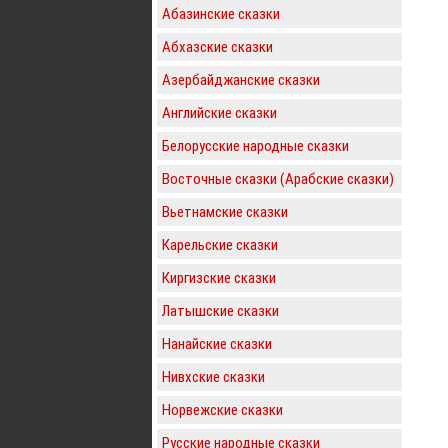
Абазинские сказки
Абхазские сказки
Азербайджанские сказки
Английские сказки
Белорусские народные сказки
Восточные сказки (Арабские сказки)
Вьетнамские сказки
Карельские сказки
Киргизские сказки
Латышские сказки
Нанайские сказки
Нивхские сказки
Норвежские сказки
Русские народные сказки