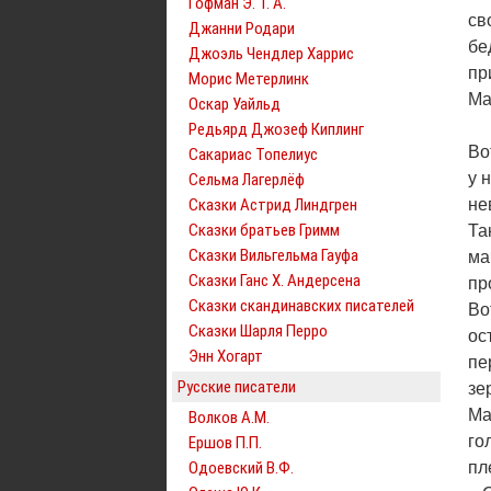
Гофман Э. Т. А.
св
Джанни Родари
бе
Джоэль Чендлер Харрис
пр
Морис Метерлинк
Ма
Оскар Уайльд
Редьярд Джозеф Киплинг
Во
Сакариас Топелиус
у 
Сельма Лагерлёф
Сказки Астрид Линдгрен
не
Сказки братьев Гримм
Та
Сказки Вильгельма Гауфа
ма
Сказки Ганс Х. Андерсена
пр
Сказки скандинавских писателей
Во
Сказки Шарля Перро
ос
Энн Хогарт
пе
Русские писатели
зе
Ма
Волков А.М.
го
Ершов П.П.
Одоевский В.Ф.
пл