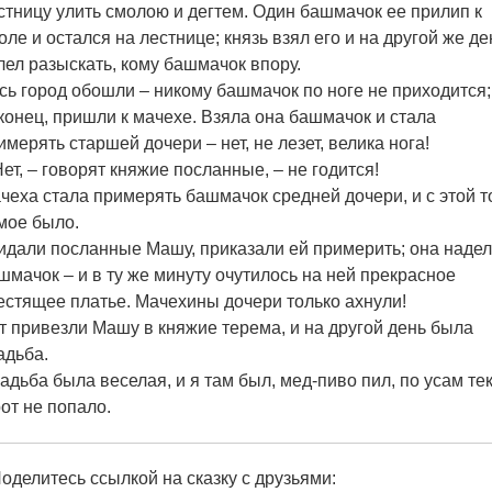
стницу улить смолою и дегтем. Один башмачок ее прилип к
оле и остался на лестнице; князь взял его и на другой же де
лел разыскать, кому башмачок впору.
сь город обошли – никому башмачок по ноге не приходится;
конец, пришли к мачехе. Взяла она башмачок и стала
имерять старшей дочери – нет, не лезет, велика нога!
Нет, – говорят княжие посланные, – не годится!
чеха стала примерять башмачок средней дочери, и с этой т
мое было.
идали посланные Машу, приказали ей примерить; она наде
шмачок – и в ту же минуту очутилось на ней прекрасное
естящее платье. Мачехины дочери только ахнули!
т привезли Машу в княжие терема, и на другой день была
адьба.
адьба была веселая, и я там был, мед-пиво пил, по усам тек
рот не попало.
оделитесь ссылкой на сказку с друзьями: