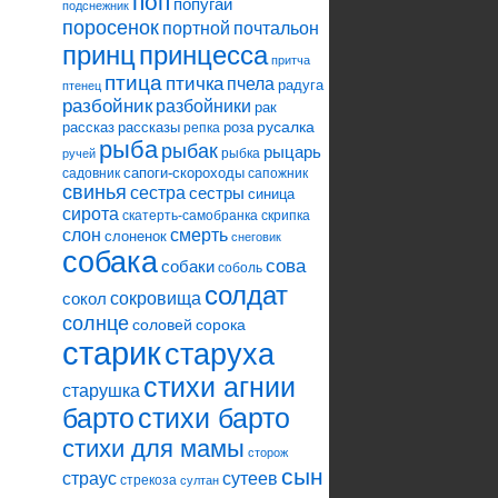
поп
попугай
подснежник
поросенок
портной
почтальон
принцесса
принц
притча
птица
птичка
пчела
радуга
птенец
разбойник
разбойники
рак
русалка
рассказ
рассказы
роза
репка
рыба
рыбак
рыцарь
рыбка
ручей
сапоги-скороходы
садовник
сапожник
свинья
сестра
сестры
синица
сирота
скатерть-самобранка
скрипка
слон
смерть
слоненок
снеговик
собака
сова
собаки
соболь
солдат
сокровища
сокол
солнце
соловей
сорока
старик
старуха
стихи агнии
старушка
барто
стихи барто
стихи для мамы
сторож
сын
страус
сутеев
стрекоза
султан