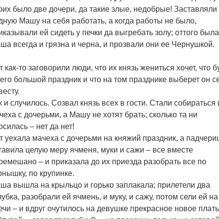
оих было две дочери, да такие злые, недобрые! Заставляли
дную Машу на себя работать, а когда работы не было,
иказывали ей сидеть у печки да выгребать золу; оттого была
ша всегда и грязна и черна, и прозвали они ее Чернушкой.
т как-то заговорили люди, что их князь жениться хочет, что б
него большой праздник и что на том празднике выберет он с
весту.
к и случилось. Созвал князь всех в гости. Стали собираться 
чеха с дочерьми, а Машу не хотят брать; сколько та ни
осилась – нет да нет!
т уехала мачеха с дочерьми на княжий праздник, а падчери
тавила целую меру ячменя, муки и сажи – все вместе
ремешано – и приказала до их приезда разобрать все по
рнышку, по крупинке.
ша вышла на крыльцо и горько заплакала; прилетели два
лубка, разобрали ей ячмень, и муку, и сажу, потом сели ей на
ечи – и вдруг очутилось на девушке прекрасное новое плать