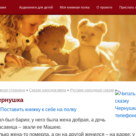
ками
Аудиокниги для детей
Моя книжная полка
О проекте
Прислать 
вная страница
»
Сказки народов мира
»
Русские народные сказки
»
ернушка
Поставить книжку к себе на полку
л-был барин; у него была жена добрая, а дочь
асавица – звали ее Машею.
лько жена-то померла, а он на другой женился – на вдове; у