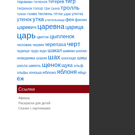
тигр
тетерев
таракан
теленок
тролль
тигренок
топор
три сына
тюлень
тыква
тётка
улитка
туман
удав
утка
утенок
фея
филин
учительница
царевна
царица
царевич
царь
цыпленок
цветок
черт
черепаха
человек
червяк
шакал
шаман
чудище
чудо-юдо
шапка-
шах
шиш
невидимка
шарик
шахзаде
щенок
щука
шмель
эльф
школа
яблоня
яблоко
юноша
яйцо
эльфы
ёж
Ссылки
Афиша
Раскраски для детей
Сказки с картинками