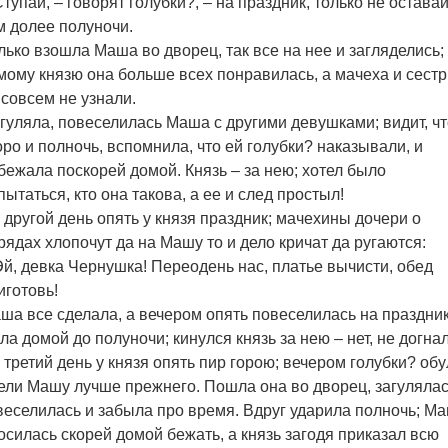
Ступай, – говорят голубки?, – на праздник, только не остава
м долее полуночи.
лько взошла Маша во дворец, так все на нее и загляделись;
мому князю она больше всех понравилась, а мачеха и сест
 совсем не узнали.
гуляла, повеселилась Маша с другими девушками; видит, чт
оро и полночь, вспомнила, что ей голубки? наказывали, и
бежала поскорей домой. Князь – за нею; хотел было
пытаться, кто она такова, а ее и след простыл!
 другой день опять у князя праздник; мачехины дочери о
рядах хлопочут да на Машу то и дело кричат да ругаются:
Эй, девка Чернушка! Переодень нас, платье вычисти, обед
иготовь!
ша все сделала, а вечером опять повеселилась на праздник
ла домой до полуночи; кинулся князь за нею – нет, не догнал
 третий день у князя опять пир горою; вечером голубки? обу
ели Машу лучше прежнего. Пошла она во дворец, загулялас
веселилась и забыла про время. Вдруг ударила полночь; М
осилась скорей домой бежать, а князь загодя приказал всю