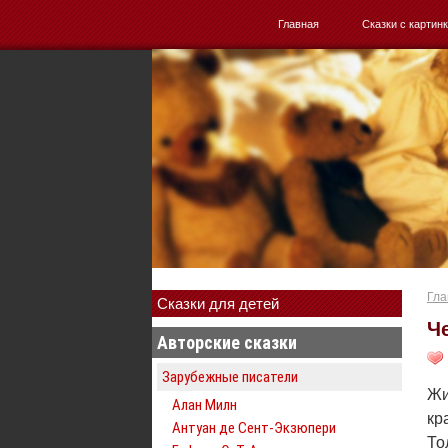
Главная
Сказки с картин
Гла
Сказки для детей
Ч
Авторские сказки
Зарубежные писатели
Жи
Алан Милн
кр
Антуан де Сент-Экзюпери
То