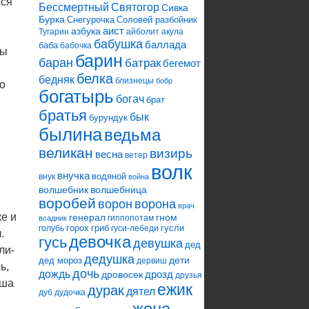
йся
Святогор
Бессмертный
Сивка
Бурка
Снегурочка
Соловей разбойник
аист
азбука
Тугарин
айболит
акула
бабушка
баллада
баба
бабочка
ры
барин
баран
батрак
бегемот
белка
бедняк
близнецы
бобр
о
богатырь
богач
брат
братья
бык
бурундук
былина
ведьма
великан
визирь
весна
ветер
волк
внучка
водяной
внук
война
волшебник
волшебница
воробей
ворона
ворон
врач
е и
генерал
гном
гиппопотам
всадник
горох
гриб
гусли
голубь
гуси-лебеди
.
девочка
гусь
девушка
дед
ли-
дедушка
дети
дед мороз
дервиш
ь,
дочь
дождь
дрозд
дровосек
друзья
аша
ежик
дурак
дятел
дуб
дудочка
жена