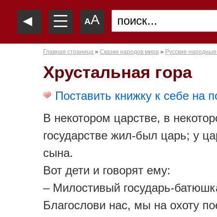
—
◄
A
—
A
—
Главная страница
»
Сказки народов мира
»
Русские народные
Хрустальная гора
Поставить книжку к себе на п
В некотором царстве, в некото
государстве жил-был царь; у ц
сына.
Вот дети и говорят ему:
– Милостивый государь-батюшк
Благослови нас, мы на охоту по