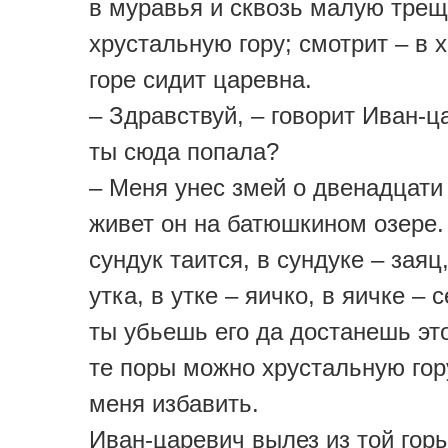
в муравья и сквозь малую трещ
хрустальную гору; смотрит – в 
горе сидит царевна.
– Здравствуй, – говорит Иван-ц
ты сюда попала?
– Меня унес змей о двенадцати 
живет он на батюшкином озере.
сундук таится, в сундуке – заяц,
утка, в утке – яичко, в яичке – 
ты убьешь его да достанешь это
те поры можно хрустальную гор
меня избавить.
Иван-царевич вылез из той горы