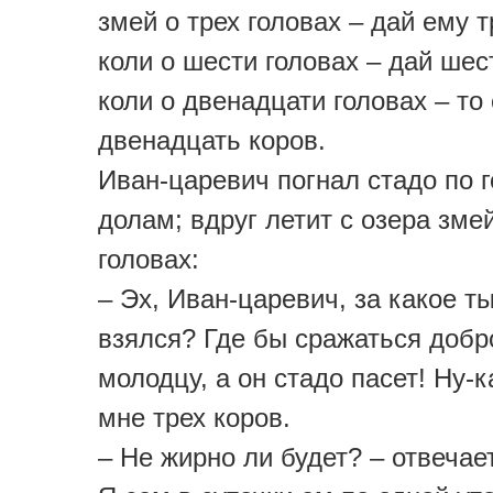
змей о трех головах – дай ему 
коли о шести головах – дай шес
коли о двенадцати головах – то
двенадцать коров.
Иван-царевич погнал стадо по г
долам; вдруг летит с озера змей
головах:
– Эх, Иван-царевич, за какое т
взялся? Где бы сражаться доб
молодцу, а он стадо пасет! Ну-к
мне трех коров.
– Не жирно ли будет? – отвечае