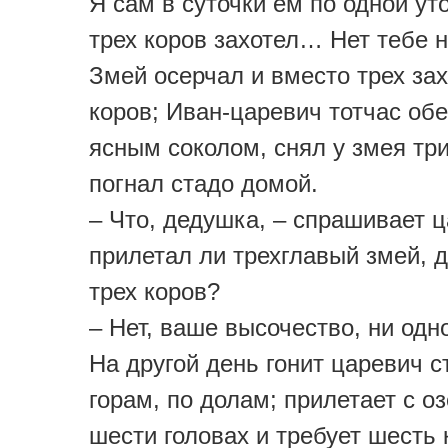
Я сам в суточки ем по одной уто
трех коров захотел… Нет тебе н
Змей осерчал и вместо трех за
коров; Иван-царевич тотчас об
ясным соколом, снял у змея три
погнал стадо домой.
– Что, дедушка, – спрашивает ц
прилетал ли трехглавый змей, 
трех коров?
– Нет, ваше высочество, ни одн
На другой день гонит царевич с
горам, по долам; прилетает с о
шести головах и требует шесть 