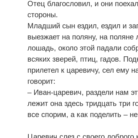
Отец благословил, и они поеха
стороны.
Младший сын ездил, ездил и за
выезжает на поляну, на поляне
лошадь, около этой падали соб
всяких зверей, птиц, гадов. Под
прилетел к царевичу, сел ему н
говорит:
– Иван-царевич, раздели нам э
лежит она здесь тридцать три г
все спорим, а как поделить – н
Царевич слез с своего доброго 