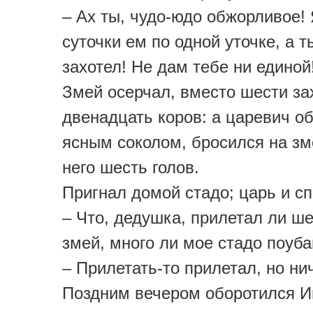
– Ах ты, чудо-юдо обжорливое! 
суточки ем по одной уточке, а т
захотел! Не дам тебе ни единой
Змей осерчал, вместо шести за
двенадцать коров: а царевич о
ясным соколом, бросился на зм
него шесть голов.
Пригнал домой стадо; царь и с
– Что, дедушка, прилетал ли ш
змей, много ли мое стадо поуб
– Прилетать-то прилетал, но нич
Поздним вечером оборотился И