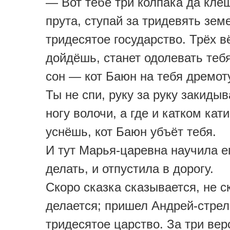
— Вот тебе три колпака да кле
прута, ступай за тридевять земе
тридесятое государство. Трёх в
дойдёшь, станет одолевать теб
сон — кот Баюн на тебя дремоту
Ты не спи, руку за руку закидыв
ногу волочи, а где и катком кат
уснёшь, кот Баюн убъёт тебя.
И тут Марья-царевна научила ег
делать, и отпустила в дорогу.
Скоро сказка сказывается, не с
делается; пришел Андрей-стрел
тридесятое царство. За три вер