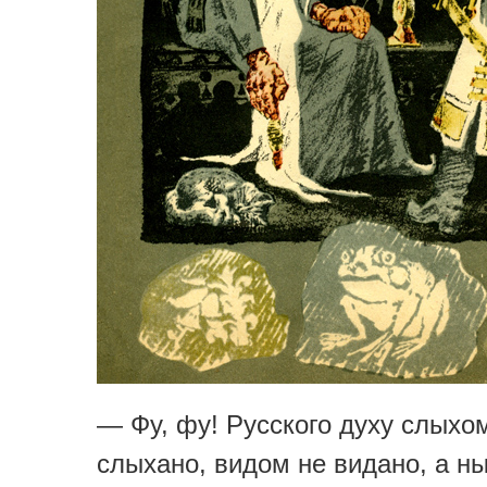
— Фу, фу! Русского духу слыхо
слыхано, видом не видано, а н