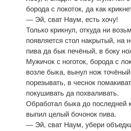
борода с локоток, да как крикне
— Эй, сват Наум, есть хочу!
Только крикнул, откуда ни возь
появляется стол накрытый, на 
пива да бык печёный, в боку но
Мужичок с ноготок, борода с лок
возле быка, вынул нож точёный
порезывать, в чеснок помакиват
покушивать да похваливать.
Обработал быка до последней к
выпил целый бочонок пива.
— Эй, сват Наум, убери объедк