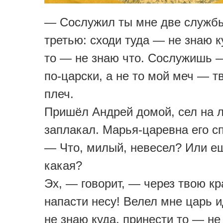
— Сослужил ты мне две службы
третью: сходи туда — не знаю к
то — не знаю что. Сослужишь 
по-царски, а не то мой меч — т
плеч.
Пришёл Андрей домой, сел на л
заплакал. Марья-царевна его с
— Что, милый, невесел? Или е
какая?
Эх, — говорит, — через твою кр
напасти несу! Велел мне царь 
не знаю куда, принести то — не