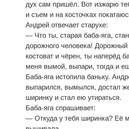
дух сам пришёл. Вот изжарю те
и съем и на косточках покатаюс
Андрей отвечает старухе:
— Что ты, старая баба-яга, ста
дорожного человека! Дорожный
костоват и чёрен, ты наперёд б
меня вымой, выпари, тогда и е
Баба-яга истопила баньку. Андр
выпарился, вымылся, достал ж
ширинку и стал ею утираться.
Баба-яга спрашивает:
— Откуда у тебя ширинка? Её 
вышивала.