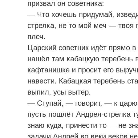
призвал он советника:
— Что хочешь придумай, извед
стрелка, не то мой меч — твоя 
плеч.
Царский советник идёт прямо в 
нашёл там кабацкую теребень 
кафтанишке и просит его выруч
навести. Кабацкая теребень ст
выпил, усы вытер.
— Ступай, — говорит, — к царю
пусть пошлёт Андрея-стрелка т
знаю куда, принести то — не зн
задачи Андрей во веки веков н