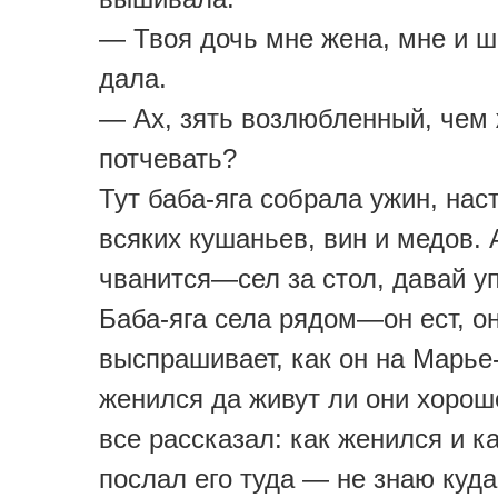
— Твоя дочь мне жена, мне и ш
дала.
— Ах, зять возлюбленный, чем 
потчевать?
Тут баба-яга собрала ужин, нас
всяких кушаньев, вин и медов. 
чванится—сел за стол, давай уп
Баба-яга села рядом—он ест, о
выспрашивает, как он на Марье
женился да живут ли они хоро
все рассказал: как женился и к
послал его туда — не знаю куда