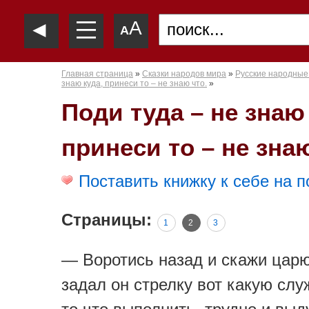
—
◄
A
—
A
—
Главная страница
»
Сказки народов мира
»
Русские народные
знаю куда, принеси то – не знаю что.
»
Поди туда – не знаю
принеси то – не знаю
Поставить книжку к себе на п
Страницы:
1
2
3
— Воротись назад и скажи царю
задал он стрелку вот какую слу