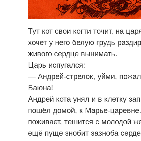
Тут кот свои когти точит, на цар
хочет у него белую грудь раздир
живого сердце вынимать.
Царь испугался:
— Андрей-стрелок, уйми, пожал
Баюна!
Андрей кота унял и в клетку зап
пошёл домой, к Марье-царевне
поживает, тешится с молодой ж
ещё пуще знобит зазноба серде