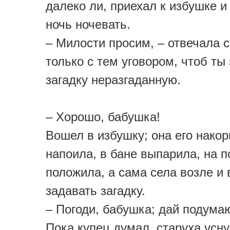
далеко ли, приехал к избушке и
ночь ночевать.
– Милости просим, – отвечала с
только с тем уговором, чтоб ты
загадку неразгаданную.
– Хорошо, бабушка!
Вошел в избушку; она его нако
напоила, в бане выпарила, на п
положила, а сама села возле и
задавать загадку.
– Погоди, бабушка; дай подума
Пока купец думал, старуха усну