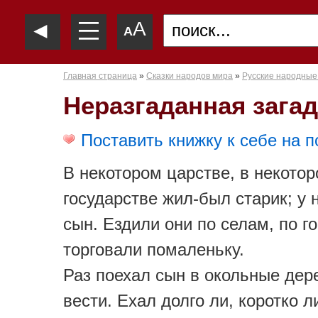
—
◄
A
—
A
—
Главная страница
»
Сказки народов мира
»
Русские народные
Неразгаданная загад
Поставить книжку к себе на п
В некотором царстве, в некото
государстве жил-был старик; у 
сын. Ездили они по селам, по г
торговали помаленьку.
Раз поехал сын в окольные дер
вести. Ехал долго ли, коротко л