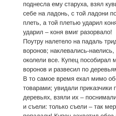
поднесла ему старуха, взял ку
себе на ладонь, с той ладони п
плеть, а той плетью ударил кон
ударил – коня вмиг разорвало!
Поутру налетело на падаль три
воронов; наклевались-наелись, 
околели все. Купец пособирал 
воронов и развесил по деревья
В то самое время ехал мимо об
товарами; увидали приказчики 
деревьях, взяли их – поснимал
и съели: только съели – так ме
попадали! Купец захватил обоз 