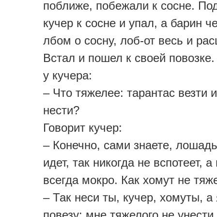
поближе, побежали к сосне. По
кучер к сосне и упал, а барин ч
лбом о сосну, лоб-от весь и ра
Встал и пошел к своей повозке
у кучера:
– Что тяжелее: тарантас везти 
нести?
Говорит кучер:
– Конечно, сами знаете, лошадь
идет, так никогда не вспотеет, 
всегда мокро. Как хомут не тяж
– Так неси ты, кучер, хомуты, а
повезу: мне тяжелого не унести.