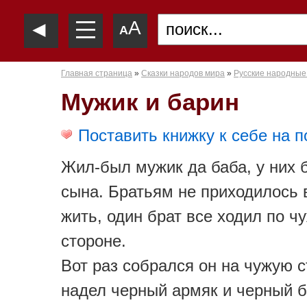
—
◄
A
—
A
—
Главная страница
»
Сказки народов мира
»
Русские народные
Мужик и барин
Поставить книжку к себе на п
Жил-был мужик да баба, у них 
сына. Братьям не приходилось
жить, один брат все ходил по ч
стороне.
Вот раз собрался он на чужую с
надел черный армяк и черный 