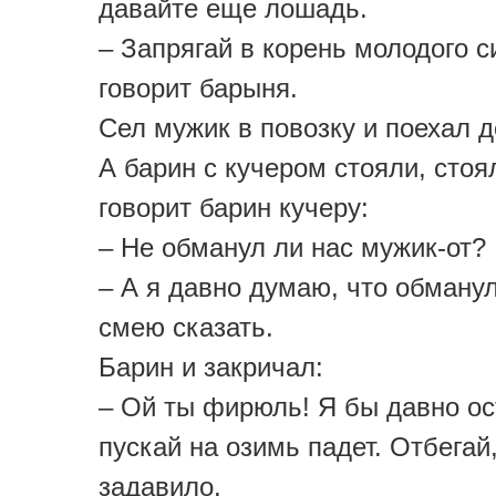
давайте еще лошадь.
– Запрягай в корень молодого с
говорит барыня.
Сел мужик в повозку и поехал 
А барин с кучером стояли, стоял
говорит барин кучеру:
– Не обманул ли нас мужик-от?
– А я давно думаю, что обманул
смею сказать.
Барин и закричал:
– Ой ты фирюль! Я бы давно ос
пускай на озимь падет. Отбегай
задавило.