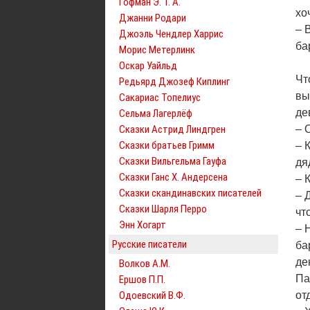
Гофман Э. Т. А.
хо
Джанни Родари
– 
Джоэль Чендлер Харрис
ба
Морис Метерлинк
Оскар Уайльд
Чт
Редьярд Джозеф Киплинг
вы
Сакариас Топелиус
де
Сельма Лагерлёф
Сказки Астрид Линдгрен
– 
Сказки братьев Гримм
– 
Сказки Вильгельма Гауфа
дя
Сказки Ганс Х. Андерсена
– 
Сказки скандинавских писателей
– 
Сказки Шарля Перро
чт
Энн Хогарт
– 
Русские писатели
ба
де
Волков А.М.
Па
Ершов П.П.
Одоевский В.Ф.
от