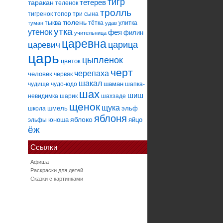
тигр
тетерев
таракан
теленок
тролль
тигренок
топор
три сына
тюлень
тыква
тётка
улитка
туман
удав
утка
утенок
фея
филин
учительница
царевна
царица
царевич
царь
цыпленок
цветок
черт
черепаха
человек
червяк
шакал
шаман
чудище
чудо-юдо
шапка-
шах
шиш
невидимка
шарик
шахзаде
щенок
щука
шмель
эльф
школа
яблоня
яблоко
юноша
яйцо
эльфы
ёж
Ссылки
Афиша
Раскраски для детей
Сказки с картинками