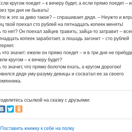
Если кругом поедет – к вечеру будет, а если прямо поедет – и
рез три дня не бывать!
Что ж это за диво такое? – спрашивает дядя. – Неужто и впр
ец твой поехал сто рублей на пятнадцать копеек менять!
А то нет? Он поехал зайцев травить; зайца-то затравит – все
тнадцать копеек заработает, а лошадь загонит – сто рублей
теряет.
А что значит: ежели он прямо поедет – и в три дня не прибуде
ели кругом – к вечеру будет?
А то значит, что прямо болотом ехать, а кругом дорогою!
ивился дядя уму-разуму девицы и сосватал ее за своего
емянника.
оделитесь ссылкой на сказку с друзьями:
Поставить книжку к себе на полку