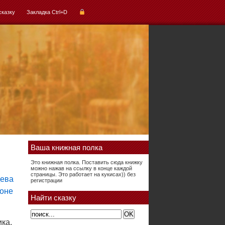
сказку
Закладка Ctrl+D
Ваша книжная полка
Это книжная полка. Поставить сюда книжку
можно нажав на ссылку в конце каждой
страницы. Это работает на кукисах)) без
регистрации
Найти сказку
ка,