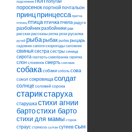
поп
попугай
подснежник
поросенок
портной
почтальон
принцесса
принц
притча
птица
птичка
пчела
радуга
птенец
разбойник
разбойники
рак
русалка
рассказ
рассказы
роза
репка
рыба
рыбак
рыцарь
рыбка
ручей
сапоги-скороходы
садовник
сапожник
свинья
сестра
сестры
синица
сирота
скатерть-самобранка
скрипка
слон
смерть
слоненок
снеговик
собака
сова
собаки
соболь
солдат
сокровища
сокол
солнце
соловей
сорока
старик
старуха
стихи агнии
старушка
барто
стихи барто
стихи для мамы
сторож
сын
страус
сутеев
стрекоза
султан