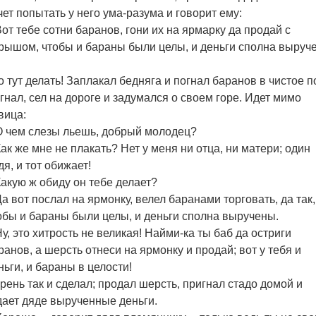
чет попытать у него ума-разума и говорит ему:
Вот тебе сотни баранов, гони их на ярмарку да продай с
рышом, чтобы и бараны были целы, и деньги сполна выруч
о тут делать! Заплакал бедняга и погнал баранов в чистое п
гнал, сел на дороге и задумался о своем горе. Идет мимо
вица:
О чем слезы льешь, добрый молодец?
Как же мне не плакать? Нет у меня ни отца, ни матери; один
дя, и тот обижает!
Какую ж обиду он тебе делает?
Да вот послал на ярмонку, велел баранами торговать, да так,
обы и бараны были целы, и деньги сполна выручены.
Ну, это хитрость не великая! Найми-ка ты баб да остриги
ранов, а шерсть отнеси на ярмонку и продай; вот у тебя и
ньги, и бараны в целости!
рень так и сделал; продал шерсть, пригнал стадо домой и
дает дяде вырученные деньги.