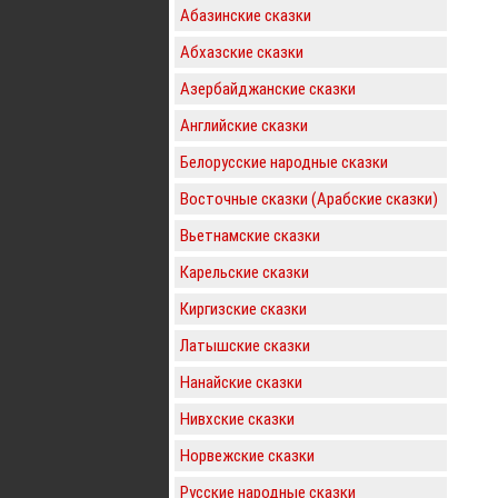
Абазинские сказки
Абхазские сказки
Азербайджанские сказки
Английские сказки
Белорусские народные сказки
Восточные сказки (Арабские сказки)
Вьетнамские сказки
Карельские сказки
Киргизские сказки
Латышские сказки
Нанайские сказки
Нивхские сказки
Норвежские сказки
Русские народные сказки