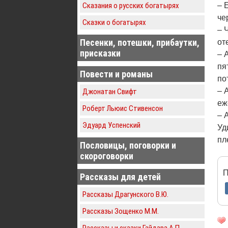
Сказания о русских богатырях
– 
че
Сказки о богатырях
– 
Песенки, потешки, прибаутки,
от
присказки
– 
пя
Повести и романы
по
– 
Джонатан Свифт
еж
Роберт Льюис Стивенсон
– 
Эдуард Успенский
Уд
пл
Пословицы, поговорки и
скороговорки
П
Рассказы для детей
Рассказы Драгунского В.Ю.
Рассказы Зощенко М.М.
Рассказы и сказки Гайдара А.П.