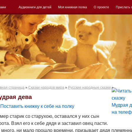
ками
Аудиокниги для детей
Моя книжная полка
О проекте
Прислать 
вная страница
»
Сказки народов мира
»
Русские народные сказки
»
удрая дева
Поставить книжку к себе на полку
мер старик со старухою, оставался у них сын
рота. Взял его к себе дядя и заставил овец пасти.
 много, ни мало прошло времени, призывает дядя племянни