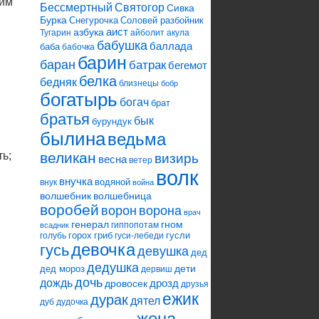
оим
Святогор
Бессмертный
Сивка
Бурка
Снегурочка
Соловей разбойник
аист
азбука
Тугарин
айболит
акула
бабушка
баллада
баба
бабочка
барин
баран
батрак
бегемот
белка
бедняк
близнецы
бобр
богатырь
богач
брат
братья
бык
бурундук
былина
ведьма
ть;
великан
визирь
весна
ветер
волк
внучка
водяной
внук
война
волшебник
волшебница
воробей
ворона
ворон
врач
генерал
гном
гиппопотам
всадник
горох
гриб
гусли
голубь
гуси-лебеди
девочка
гусь
девушка
дед
дедушка
дети
дед мороз
дервиш
дочь
дождь
дрозд
дровосек
друзья
ежик
дурак
дятел
дуб
дудочка
жена