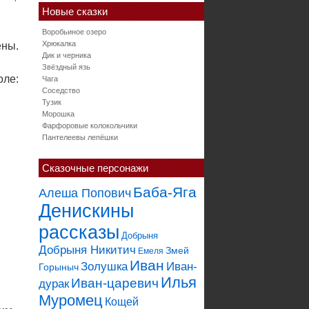
Новые сказки
Воробьиное озеро
Хрюкалка
ены.
Дик и черника
Звёздный язь
оле:
Чага
Соседство
Тузик
Морошка
Фарфоровые колокольчики
Пантелеевы лепёшки
Сказочные персонажи
Баба-Яга
Алеша Попович
Денискины
рассказы
Добрыня
Добрыня Никитич
Змей
Емеля
Иван
Золушка
Иван-
Горыныч
Илья
Иван-царевич
дурак
Муромец
Кощей