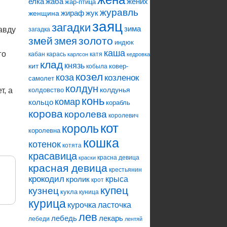
елка
жаба
жених
жар-птица
журавль
жираф
жук
женщина
заяц
загадки
зима
авду
загадка
змей
змея
золото
индюк
каша
го
кабан
карась
катя
карлсон
кедровка
клад
князь
кит
ковер-
кобыла
козел
коза
козленок
самолет
колдун
колдунья
т, а
колдовство
конь
комар
кольцо
корабль
корова
королева
королевич
кот
король
королевна
кошка
котенок
котята
красавица
красна девица
краски
красная девица
крестьянин
крокодил
кролик
крыса
крот
купец
кузнец
кукла
куница
курица
ласточка
курочка
лев
лебедь
лекарь
лебеди
лентяй