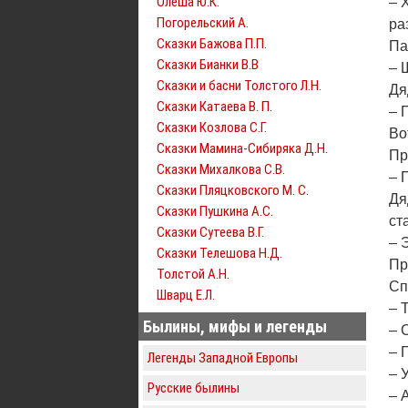
Олеша Ю.К.
– 
Погорельский А.
ра
Сказки Бажова П.П.
Па
Сказки Бианки В.В
– 
Сказки и басни Толстого Л.Н.
Дя
Сказки Катаева В. П.
– 
Сказки Козлова С.Г.
Во
Сказки Мамина-Сибиряка Д.Н.
Пр
Сказки Михалкова С.В.
– 
Сказки Пляцковского М. С.
Дя
Сказки Пушкина А.С.
ст
Сказки Сутеева В.Г.
– 
Сказки Телешова Н.Д.
Пр
Толстой А.Н.
Сп
Шварц Е.Л.
– 
Былины, мифы и легенды
– 
– 
Легенды Западной Европы
– 
Русские былины
– 