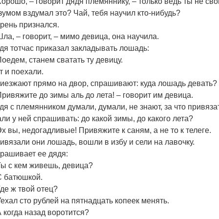
Хорошо, – говорит дядя племяннику, – только ведь ты не св
зумом вздумал это? Чай, тебя научил кто-нибудь?
рень признался.
Шла, – говорит, – мимо девица, она научила.
дя тотчас приказал закладывать лошадь:
Поедем, станем сватать ту девицу.
т и поехали.
иезжают прямо на двор, спрашивают: куда лошадь девать?
Привяжите до зимы аль до лета! – говорит им девица.
дя с племянником думали, думали, не знают, за что привяза
али у ней спрашивать: до какой зимы, до какого лета?
Эх вы, недогадливые! Привяжите к саням, а не то к телеге.
ивязали они лошадь, вошли в избу и сели на лавочку.
рашивает ее дядя:
Ты с кем живешь, девица?
С батюшкой.
Где ж твой отец?
Уехал сто рублей на пятнадцать копеек менять.
А когда назад воротится?