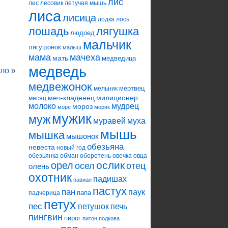
лис
лес
лесовик
летучая мышь
лиса
лисица
лодка
лось
лошадь
лягушка
людоед
мальчик
лягушонок
малыш
мама
мачеха
мать
медведица
медведь
ло
»
медвежонок
мертвец
мельник
меч-кладенец
милиционер
месяц
молоко
мудрец
мороз
море
моряк
мужик
муж
муравей
муха
мышь
мышка
мышонок
обезьяна
невеста
новый год
обезьянка
обман
оборотень
овечка
овца
ослик
орел
осел
отец
олень
охотник
падишах
павиан
пастух
пан
паук
папа
падчерица
петух
пес
петушок
печь
пингвин
пирог
питон
подкова