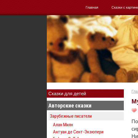
Главная
Сказки с картин
Гла
Сказки для детей
М
Авторские сказки
Зарубежные писатели
По
Алан Милн
си
Антуан де Сент-Экзюпери
Ни