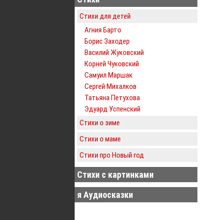
Стихи для детей
Агния Барто
Борис Заходер
Василий Жуковский
Корней Чуковский
Самуил Маршак
Сергей Михалков
Татьяна Петухова
Эдуард Успенский
Стихи о зиме
Стихи о маме
Стихи про Новый год
Стихи с картинками
я Аудиосказки