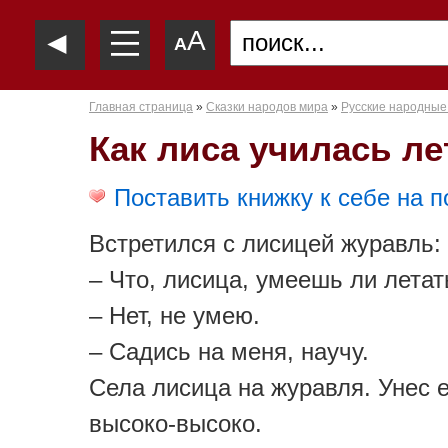
—
◄
A
—
A
—
Главная страница
»
Сказки народов мира
»
Русские народные
Как лиса училась ле
Поставить книжку к себе на п
Встретился с лисицей журавль:
– Что, лисица, умеешь ли летат
– Нет, не умею.
– Садись на меня, научу.
Села лисица на журавля. Унес 
высоко-высоко.