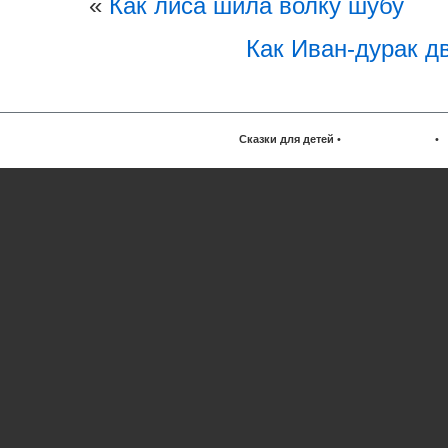
«
Как лиса шила волку шубу
Как Иван-дурак д
Сказки для детей
•
•