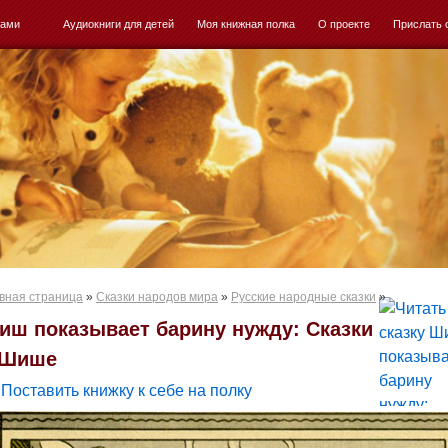
ками
Аудиокниги для детей
Моя книжная полка
О проекте
Прислать 
вная страница
»
Сказки народов мира
»
Русские народные сказки
»
иш показывает барину нужду: Сказки
 Шише
Поставить книжку к себе на полку