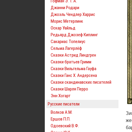
Гофман Э. Т. А.
Джанни Родари
Джоэль Чендлер Харрис
Морис Метерлинк
Оскар Уайльд
Редьярд Джозеф Киплинг
Сакариас Топелиус
Сельма Лагерлёф
Сказки Астрид Линдгрен
Сказки братьев Гримм
Сказки Вильгельма Гауфа
Сказки Ганс Х. Андерсена
Сказки скандинавских писателей
Сказки Шарля Перро
Энн Хогарт
Русские писатели
Волков А.М.
Зи
Ершов П.П.
же
Одоевский В.Ф.
ба