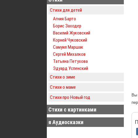
Стихи для детей
Агния Барто
Борис Заходер
Василий Жуковский
Корней Чуковский
Самуил Маршак
Сергей Михалков
Татьяна Петухова
Эдуард Успенский
Стихи о зиме
Стихи о маме
Вы 
Стихи про Новый год
пер
Стихи с картинками
я Аудиосказки
П