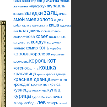
елка
жаба
жених
жар-птица
журавль
жираф
жук
женщина
заяц
загадки
зима
загадка
змей
змея
золото
индюк
каша
кабан
карась
катя
карлсон
кедровка
клад
князь
кит
ковер-
кобыла
козел
коза
козленок
самолет
колдун
колдунья
колдовство
конь
комар
кольцо
корабль
корова
королева
королевич
кот
король
королевна
кошка
котенок
котята
красавица
красна девица
краски
красная девица
крестьянин
крокодил
кролик
крыса
крот
купец
кузнец
кукла
куница
курица
ласточка
курочка
лев
лебедь
лекарь
лебеди
лентяй