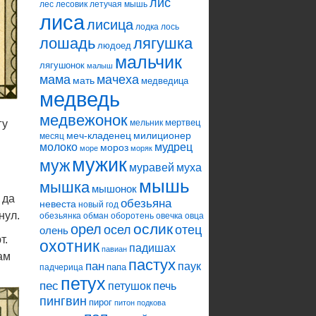
лис
лес
лесовик
летучая мышь
лиса
лисица
лодка
лось
лошадь
лягушка
людоед
мальчик
лягушонок
малыш
мама
мачеха
мать
медведица
медведь
медвежонок
мертвец
гу
мельник
меч-кладенец
милиционер
месяц
молоко
мудрец
мороз
море
моряк
мужик
муж
муравей
муха
мышь
мышка
мышонок
 да
обезьяна
невеста
новый год
нул.
обезьянка
обман
оборотень
овечка
овца
ослик
орел
осел
отец
олень
т.
охотник
падишах
павиан
ам
пастух
пан
паук
папа
падчерица
петух
пес
петушок
печь
пингвин
пирог
питон
подкова