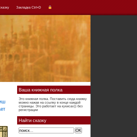
сказку
Закладка Ctrl+D
Ваша книжная полка
Это книжная полка. Поставить сюда книжку
можно нажав на ссылку в конце каждой
страницы. Это работает на кукисах)) без
регистрации
Найти сказку