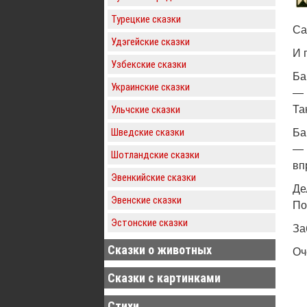
Турецкие сказки
Са
Удэгейские сказки
И 
Узбекские сказки
Ба
Украинские сказки
— 
Ульчские сказки
Та
Шведские сказки
Ба
— 
Шотландские сказки
вп
Эвенкийские сказки
Де
Эвенские сказки
По
Эстонские сказки
За
Сказки о животных
Оч
Сказки с картинками
Стихи