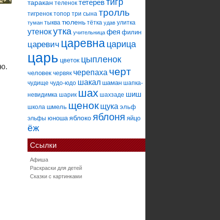
тигр
тетерев
таракан
теленок
тролль
тигренок
топор
три сына
тюлень
тыква
тётка
улитка
туман
удав
утка
утенок
фея
филин
учительница
царевна
царица
царевич
царь
цыпленок
цветок
ю.
черт
черепаха
человек
червяк
шакал
шаман
чудище
чудо-юдо
шапка-
шах
шиш
невидимка
шарик
шахзаде
щенок
щука
шмель
эльф
школа
яблоня
яблоко
юноша
яйцо
эльфы
ёж
Ссылки
Афиша
Раскраски для детей
Сказки с картинками