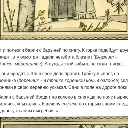
т и полезли барин с барыней по снегу. К горке подойдут, дру
видят, эту осмотрят, вдали четвёрта блазнит (
Блазнит –
дится, мерещится
). А нужды этой кабыть не сидит нигде…
, они бродят, а Шиш свое дело правит. Тройку выпряг, на
ренника (
Коренник – в тройке коренной конь в оглобле
) сел
конями в свою деревню ускакал. Сани в поле на дороге поки
барин с барыней бродят по колено в снегу да по пояс ныряю
аялись, упыхались. К вечеру еле-еле по старым своим след
 дорогу к саням выгреблись.