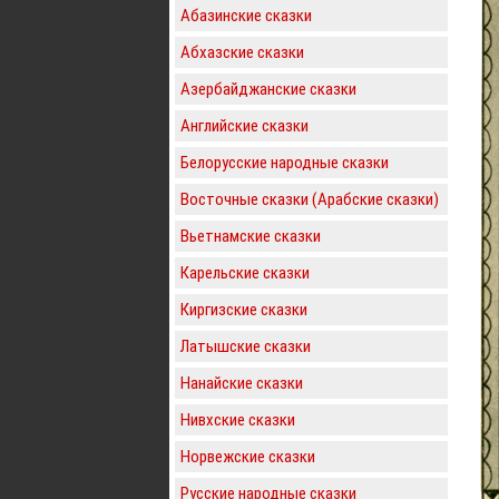
Абазинские сказки
Абхазские сказки
Азербайджанские сказки
Английские сказки
Белорусские народные сказки
Восточные сказки (Арабские сказки)
Вьетнамские сказки
Карельские сказки
Киргизские сказки
Латышские сказки
Нанайские сказки
Нивхские сказки
Норвежские сказки
Русские народные сказки