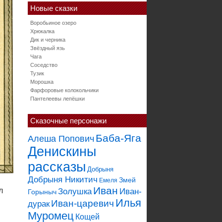
Новые сказки
Воробьиное озеро
Хрюкалка
Дик и черника
Звёздный язь
Чага
Соседство
Тузик
Морошка
Фарфоровые колокольчики
Пантелеевы лепёшки
Сказочные персонажи
Баба-Яга
Алеша Попович
Денискины
рассказы
Добрыня
Добрыня Никитич
Змей
Емеля
Иван
л
Золушка
Иван-
Горыныч
Илья
Иван-царевич
дурак
Муромец
Кощей