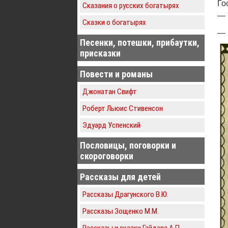
Го
Сказания о русских богатырях
— 
Сказки о богатырях
— 
Песенки, потешки, прибаутки,
присказки
Повести и романы
Джонатан Свифт
Роберт Льюис Стивенсон
Эдуард Успенский
Пословицы, поговорки и
скороговорки
Рассказы для детей
Рассказы Драгунского В.Ю.
Рассказы Зощенко М.М.
Рассказы и сказки Гайдара А.П.