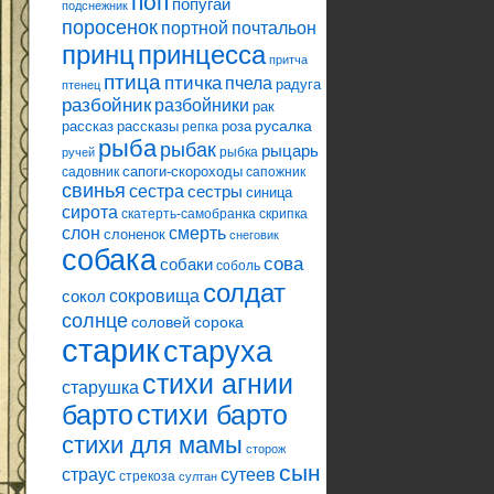
поп
попугай
подснежник
поросенок
портной
почтальон
принцесса
принц
притча
птица
птичка
пчела
радуга
птенец
разбойник
разбойники
рак
русалка
рассказ
рассказы
роза
репка
рыба
рыбак
рыцарь
рыбка
ручей
сапоги-скороходы
садовник
сапожник
свинья
сестра
сестры
синица
сирота
скатерть-самобранка
скрипка
слон
смерть
слоненок
снеговик
собака
сова
собаки
соболь
солдат
сокровища
сокол
солнце
соловей
сорока
старик
старуха
стихи агнии
старушка
барто
стихи барто
стихи для мамы
сторож
сын
страус
сутеев
стрекоза
султан