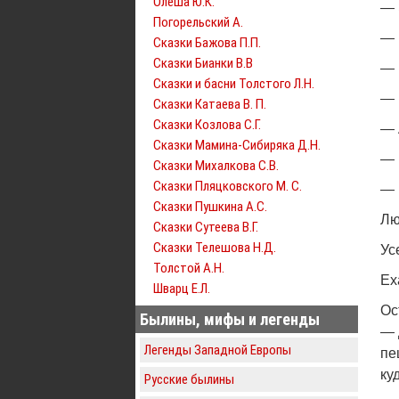
Олеша Ю.К.
— 
Погорельский А.
— 
Сказки Бажова П.П.
Сказки Бианки В.В
— 
Сказки и басни Толстого Л.Н.
— 
Сказки Катаева В. П.
Сказки Козлова С.Г.
— 
Сказки Мамина-Сибиряка Д.Н.
— 
Сказки Михалкова С.В.
Сказки Пляцковского М. С.
— 
Сказки Пушкина А.С.
Лю
Сказки Сутеева В.Г.
Сказки Телешова Н.Д.
Ус
Толстой А.Н.
Ех
Шварц Е.Л.
Ос
Былины, мифы и легенды
— 
Легенды Западной Европы
пе
ку
Русские былины