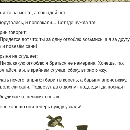
ни-то на месте, а лошадей нет.
поругались, и поплакали… Вот где нужда-та!
рин говорит:
Придётся вот что: ты за одну оглоблю возьмись, а я за другу
к и повезём сани!
рыня не слушает:
Ни за какую оглоблю я браться не намерена! Хочешь, так
рягайся, а я, в крайнем случае, сбоку, впристяжку.
лать нечего, впрягся барин в корень, а барыня впристяжку.
волокли сани. Подвезут да отдохнут, подъедут да посидят.
блудилися в великих снегах.
ень хорошо они теперь нужду узнали!