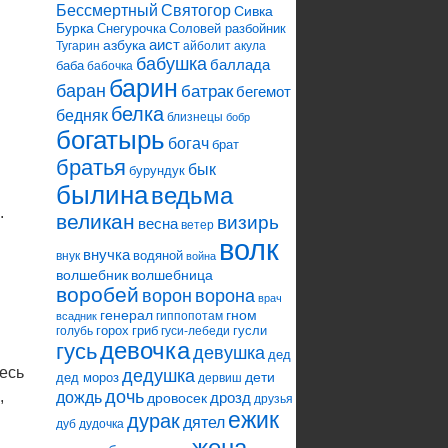
Святогор
Бессмертный
Сивка
Бурка
Снегурочка
Соловей разбойник
аист
азбука
Тугарин
айболит
акула
бабушка
баллада
баба
бабочка
барин
баран
батрак
бегемот
белка
бедняк
близнецы
бобр
богатырь
богач
брат
братья
бык
бурундук
былина
ведьма
.
великан
визирь
весна
ветер
волк
внучка
водяной
внук
война
волшебник
волшебница
воробей
ворона
ворон
врач
генерал
гном
гиппопотам
всадник
горох
гриб
гусли
голубь
гуси-лебеди
девочка
гусь
девушка
дед
есь
дедушка
дети
дед мороз
дервиш
дочь
,
дождь
дрозд
дровосек
друзья
ежик
дурак
дятел
дуб
дудочка
жена