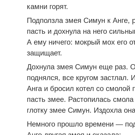
камни горят.
Подползла змея Симун к Анге, 
пасть и дохнула на него сильн
А ему ничего: мокрый мох его о
защищает.
Дохнула змея Симун еще раз. О
поднялся, все кругом застлал. 
Анга и бросил котел со смолой 
пасть змее. Растопилась смола
глотку змее Симун. Издохла она
Немного прошло времени — под
Анге другая змея и сказала: