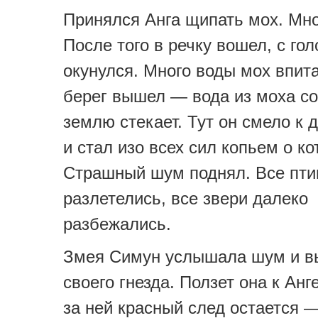
Принялся Анга щипать мох. Мн
После того в речку вошел, с го
окунулся. Много воды мох впита
берег вышел — вода из моха со
землю стекает. Тут он смело к 
и стал изо всех сил копьем о ко
Страшный шум поднял. Все пти
разлетелись, все звери далеко
разбежались.
Змея Симун услышала шум и в
своего гнезда. Ползет она к Анг
за ней красный след остается —