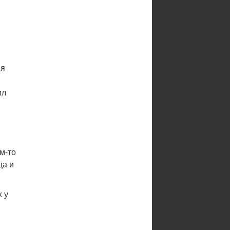
ся
ил
м-то
ца и
х у