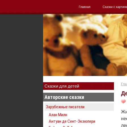
Главная
Сказки с картин
Гла
Сказки для детей
Д
Авторские сказки
Зарубежные писатели
Жи
Алан Милн
не
Антуан де Сент-Экзюпери
ле