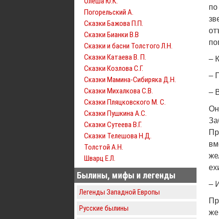
Олеша Ю.К.
по
Погорельский А.
зв
Сказки Бажова П.П.
от
Сказки Бианки В.В
по
Сказки и басни Толстого Л.Н.
Сказки Катаева В. П.
– 
Сказки Козлова С.Г.
– 
Сказки Мамина-Сибиряка Д.Н.
Сказки Михалкова С.В.
– 
Сказки Пляцковского М. С.
Он
Сказки Пушкина А.С.
За
Сказки Сутеева В.Г.
Пр
Сказки Телешова Н.Д.
вм
Толстой А.Н.
же
Шварц Е.Л.
ех
Былины, мифы и легенды
– 
Легенды Западной Европы
Пр
Русские былины
же