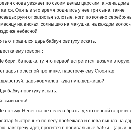
ревич снова уезжает по своим делам царским, а жена дома
тается. Опять в это время родились у нее три сына, такие
асавцы: руки от запястья золотые, ноги по колено серебрян
 месяцу на висках, солнышко на макушке, на каждом волоск
ездочке небесной.
ять отправился царь бабку-повитуху искать.
вестка ему говорит:
Не бери, батюшка, ту, что первой встретится, возьми вторую.
ет царь по лесной тропинке, навстречу ему Сюоятар:
Здравствуй, царь-кормилец, куда путь держишь?
Иду бабку-повитуху искать.
Возьми меня!
Не возьму. Невестка не велела брать ту, что первой встретит
оятар быстренько по лесу пробежала и снова вышла на дор
рю навстречу идет, просится в повивальные бабки. Царь и н