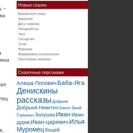
Новые сказки
, –
Воробьиное озеро
ка.
Хрюкалка
Дик и черника
Звёздный язь
Чага
Соседство
Тузик
Морошка
а
Фарфоровые колокольчики
Пантелеевы лепёшки
олена
Сказочные персонажи
Баба-Яга
Алеша Попович
шал
Денискины
рассказы
Отец
Добрыня
Добрыня Никитич
Змей
Емеля
Иван
Золушка
Иван-
Горыныч
Илья
Иван-царевич
дурак
Муромец
Кощей
е,