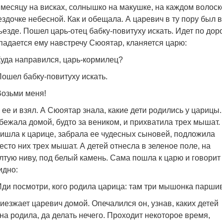
 месяцу на висках, солнышко на макушке, на каждом волоск
ездочке небесной. Как и обещала. А царевич в ту пору был в
ъезде. Пошел царь-отец бабку-повитуху искать. Идет по доро
падается ему навстречу Сюоятар, кланяется царю:
Куда направился, царь-кормилец?
Пошел бабку-повитуху искать.
Возьми меня!
 ее и взял. А Сюоятар знала, какие дети родились у царицы.
бежала домой, будто за веником, и прихватила трех мышат.
ишла к царице, забрала ее чудесных сыновей, подложила
есто них трех мышат. А детей отнесла в зеленое поле, на
лтую ниву, под белый камень. Сама пошла к царю и говорит
идно:
Иди посмотри, кого родила царица: там три мышонка парши
иезжает царевич домой. Опечалился он, узнав, каких детей
на родила, да делать нечего. Проходит некоторое время,