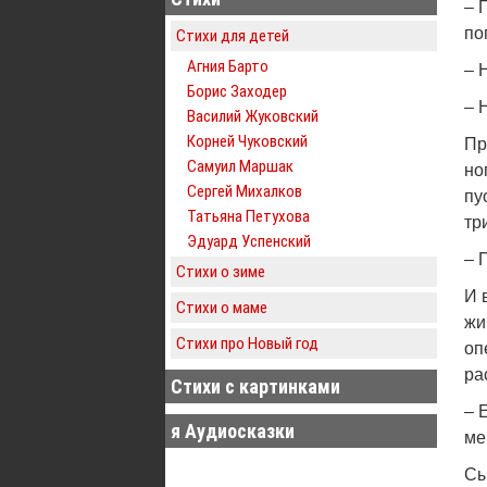
– 
по
Стихи для детей
Агния Барто
– 
Борис Заходер
– 
Василий Жуковский
Корней Чуковский
Пр
Самуил Маршак
но
Сергей Михалков
пу
Татьяна Петухова
тр
Эдуард Успенский
– 
Стихи о зиме
И 
Стихи о маме
жи
Стихи про Новый год
оп
ра
Стихи с картинками
– 
я Аудиосказки
ме
Сы