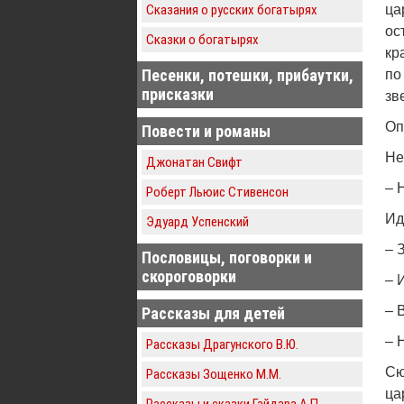
Сказания о русских богатырях
ца
ос
Сказки о богатырях
кр
Песенки, потешки, прибаутки,
по
присказки
зв
Оп
Повести и романы
Не
Джонатан Свифт
– 
Роберт Льюис Стивенсон
Ид
Эдуард Успенский
– 
Пословицы, поговорки и
скороговорки
– 
– 
Рассказы для детей
– 
Рассказы Драгунского В.Ю.
Сю
Рассказы Зощенко М.М.
ца
Рассказы и сказки Гайдара А.П.