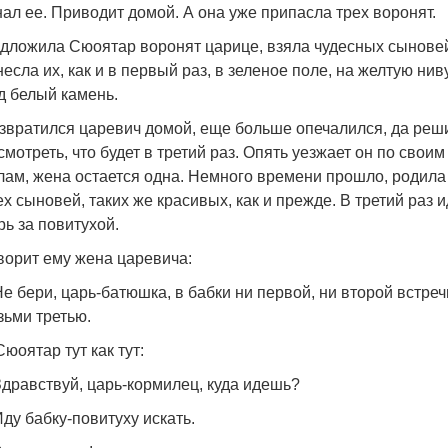
нал ее. Приводит домой. А она уже припасла трех воронят.
дложила Сюоятар воронят царице, взяла чудесных сынове
несла их, как и в первый раз, в зеленое поле, на желтую ниву
д белый камень.
звратился царевич домой, еще больше опечалился, да реш
смотреть, что будет в третий раз. Опять уезжает он по своим
лам, жена остается одна. Немного времени прошло, родила
ех сыновей, таких же красивых, как и прежде. В третий раз и
рь за повитухой.
ворит ему жена царевича:
Не бери, царь-батюшка, в бабки ни первой, ни второй встреч
зьми третью.
Сюоятар тут как тут:
Здравствуй, царь-кормилец, куда идешь?
Иду бабку-повитуху искать.