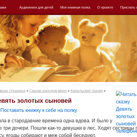
ками
Аудиокниги для детей
Моя книжная полка
О проекте
Прислать 
вная страница
»
Сказки народов мира
»
Карельские сказки
»
евять золотых сыновей
Поставить книжку к себе на полку
ла в стародавние времена одна вдова. И было у
е три дочери. Пошли как-то девушки в лес. Ходят сестрицы 
су, ягоды собирают и меж собой беседуют.