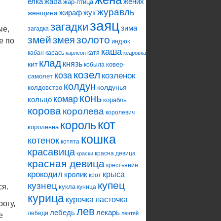
елка
жаба
жених
жар-птица
журавль
жираф
жук
женщина
заяц
загадки
зима
ые,
загадка
змей
змея
золото
е по
индюк
каша
кабан
карась
катя
карлсон
кедровка
клад
князь
кит
ковер-
кобыла
козел
коза
козленок
самолет
колдун
колдунья
колдовство
конь
комар
кольцо
корабль
корова
королева
королевич
кот
король
королевна
кошка
котенок
котята
красавица
красна девица
краски
красная девица
крестьянин
крокодил
кролик
крыса
крот
купец
кузнец
ся.
кукла
куница
курица
ласточка
курочка
огу,
лев
лебедь
лекарь
лебеди
лентяй
е