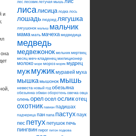
лис
лес
лесовик
летучая мышь
лиса
лисица
лодка
лось
й и
лошадь
лягушка
людоед
,
мальчик
лягушонок
малыш
мама
мачеха
мать
медведица
ил
медведь
медвежонок
мертвец
мельник
 она
меч-кладенец
милиционер
месяц
дет
молоко
мудрец
мороз
море
моряк
мужик
муж
муравей
муха
мышь
мышка
мышонок
обезьяна
невеста
новый год
ной,
обезьянка
обман
оборотень
овечка
овца
ослик
орел
осел
отец
олень
охотник
падишах
павиан
пастух
пан
паук
папа
падчерица
петух
пес
петушок
печь
пингвин
пирог
питон
подкова