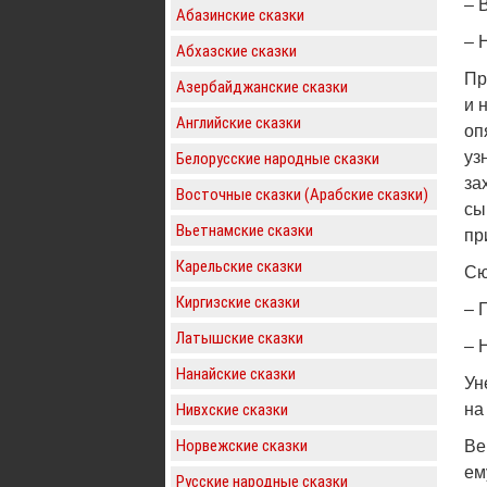
– 
Абазинские сказки
– 
Абхазские сказки
Пр
Азербайджанские сказки
и 
Английские сказки
оп
уз
Белорусские народные сказки
за
Восточные сказки (Арабские сказки)
сы
Вьетнамские сказки
пр
Карельские сказки
Сю
Киргизские сказки
– 
Латышские сказки
– 
Нанайские сказки
Ун
Нивхские сказки
на
Норвежские сказки
Ве
ем
Русские народные сказки