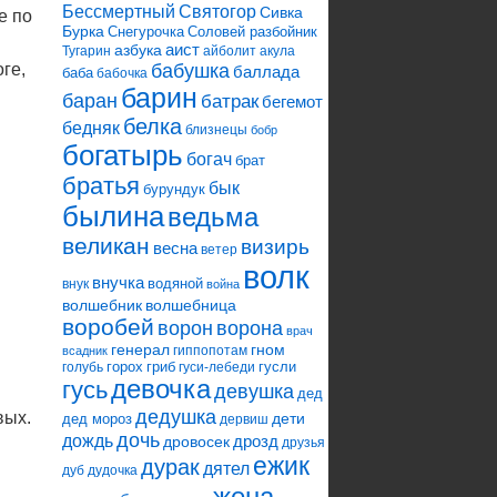
Святогор
Бессмертный
Сивка
е по
Бурка
Снегурочка
Соловей разбойник
аист
азбука
Тугарин
айболит
акула
бабушка
ге,
баллада
баба
бабочка
барин
баран
батрак
бегемот
белка
бедняк
близнецы
бобр
богатырь
богач
брат
братья
бык
бурундук
былина
ведьма
великан
визирь
весна
ветер
волк
внучка
водяной
внук
война
волшебник
волшебница
воробей
ворона
ворон
врач
генерал
гном
гиппопотам
всадник
горох
гриб
гусли
голубь
гуси-лебеди
девочка
гусь
девушка
дед
дедушка
вых.
дети
дед мороз
дервиш
дочь
дождь
дрозд
дровосек
друзья
ежик
дурак
дятел
дуб
дудочка
жена