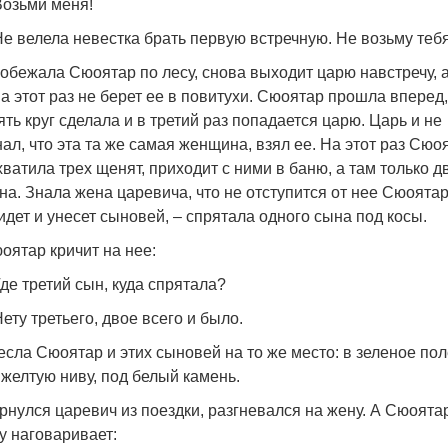
Возьми меня!
Не велела невестка брать первую встречную. Не возьму тебя
обежала Сюоятар по лесу, снова выходит царю навстречу, а
на этот раз не берет ее в повитухи. Сюоятар прошла вперед,
ять круг сделала и в третий раз попадается царю. Царь и не
нал, что эта та же самая женщина, взял ее. На этот раз Сюо
хватила трех щенят, приходит с ними в баню, а там только д
на. Знала жена царевича, что не отступится от нее Сюоятар
идет и унесет сыновей, – спрятала одного сына под косы.
оятар кричит на нее:
Где третий сын, куда спрятала?
Нету третьего, двое всего и было.
есла Сюоятар и этих сыновей на то же место: в зеленое пол
 желтую ниву, под белый камень.
рнулся царевич из поездки, разгневался на жену. А Сюоята
у наговаривает: