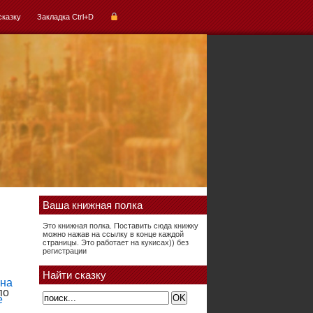
сказку
Закладка Ctrl+D
Ваша книжная полка
Это книжная полка. Поставить сюда книжку
можно нажав на ссылку в конце каждой
страницы. Это работает на кукисах)) без
регистрации
Найти сказку
по