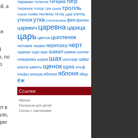
тигр
тетерев
таракан
теленок
й, а
тролль
тигренок
топор
три сына
тюлень
тыква
тётка
улитка
туман
удав
утка
утенок
фея
филин
учительница
царевна
царица
царевич
ая
царь
цыпленок
цветок
черт
черепаха
человек
червяк
й
шакал
шаман
чудище
чудо-юдо
шапка-
, по
шах
шиш
невидимка
шарик
шахзаде
о
щенок
щука
шмель
эльф
школа
яблоня
яблоко
юноша
яйцо
эльфы
ёж
Ссылки
Афиша
Раскраски для детей
ет в
Сказки с картинками
шло,
ерег