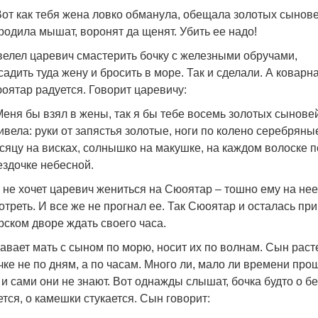
Вот как тебя жена ловко обманула, обещала золотых сынове
родила мышат, воронят да щенят. Убить ее надо!
велел царевич смастерить бочку с железными обручами,
садить туда жену и бросить в море. Так и сделали. А коварн
оятар радуется. Говорит царевичу:
Меня бы взял в жены, так я бы тебе восемь золотых сынове
ивела: руки от запястья золотые, ноги по колено серебряные
сяцу на висках, солнышко на макушке, на каждом волоске п
ездочке небесной.
 не хочет царевич жениться на Сюоятар – тошно ему на нее
отреть. И все же не прогнал ее. Так Сюоятар и осталась при
рском дворе ждать своего часа.
авает мать с сыном по морю, носит их по волнам. Сын раст
чке не по дням, а по часам. Много ли, мало ли времени про
 и сами они не знают. Вот однажды слышат, бочка будто о б
ется, о камешки стукается. Сын говорит: