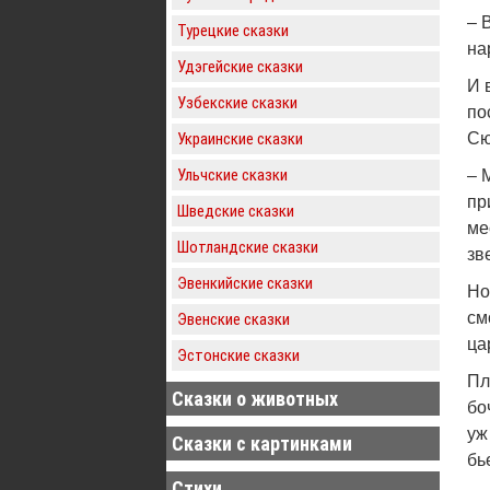
– 
Турецкие сказки
на
Удэгейские сказки
И 
Узбекские сказки
по
Украинские сказки
Сю
Ульчские сказки
– 
пр
Шведские сказки
ме
Шотландские сказки
зв
Эвенкийские сказки
Но
см
Эвенские сказки
ца
Эстонские сказки
Пл
Сказки о животных
бо
уж
Сказки с картинками
бь
Стихи