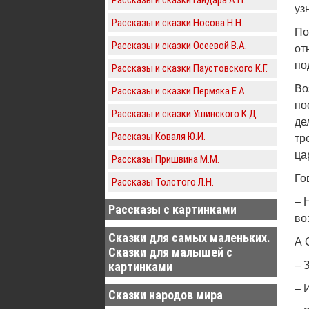
уз
Рассказы и сказки Носова Н.Н.
По
Рассказы и сказки Осеевой В.А.
от
по
Рассказы и сказки Паустовского К.Г.
Во
Рассказы и сказки Пермяка Е.А.
по
Рассказы и сказки Ушинского К.Д.
де
Рассказы Коваля Ю.И.
тр
ца
Рассказы Пришвина М.М.
Го
Рассказы Толстого Л.Н.
– 
Рассказы с картинками
во
Сказки для самых маленьких.
А 
Сказки для малышей с
картинками
– 
– 
Сказки народов мира