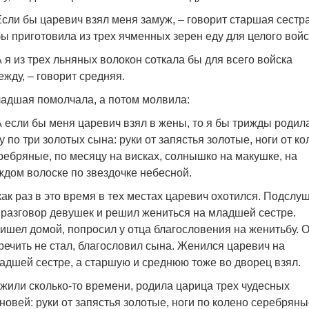
Если бы царевич взял меня замуж, – говорит старшая сестра
бы приготовила из трех ячменных зерен еду для целого войс
А я из трех льняных волокон соткала бы для всего войска
ежду, – говорит средняя.
адшая помолчала, а потом молвила:
А если бы меня царевич взял в жены, то я бы трижды родил
у по три золотых сына: руки от запястья золотые, ноги от к
ребряные, по месяцу на висках, солнышко на макушке, на
ждом волоске по звездочке небесной.
как раз в это время в тех местах царевич охотился. Подслу
 разговор девушек и решил жениться на младшей сестре.
ишел домой, попросил у отца благословения на женитьбу. 
речить не стал, благословил сына. Женился царевич на
адшей сестре, а старшую и среднюю тоже во дворец взял.
жили сколько-то времени, родила царица трех чудесных
новей: руки от запястья золотые, ноги по колено серебряны