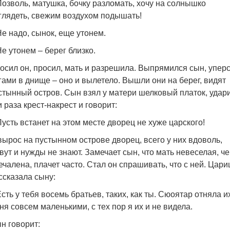
Позволь, матушка, бочку разломать, хочу на солнышко
глядеть, свежим воздухом подышать!
Не надо, сынок, еще утонем.
Не утонем – берег близко.
осил он, просил, мать и разрешила. Выпрямился сын, упер
гами в днище – оно и вылетело. Вышли они на берег, видят
стынный остров. Сын взял у матери шелковый платок, удар
и раза крест-накрест и говорит:
Пусть встанет на этом месте дворец не хуже царского!
вырос на пустынном острове дворец, всего у них вдоволь,
вут и нужды не знают. Замечает сын, что мать невеселая, че
ечалена, плачет часто. Стал он спрашивать, что с ней. Цари
ссказала сыну:
Есть у тебя восемь братьев, таких, как ты. Сюоятар отняла и
ня совсем маленькими, с тех пор я их и не видела.
н говорит: