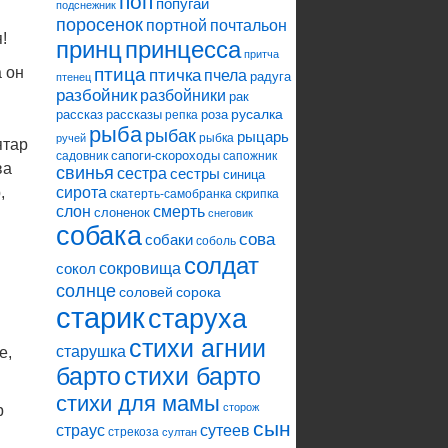
поп
попугай
подснежник
поросенок
портной
почтальон
!
принцесса
принц
притча
 он
птица
птичка
пчела
радуга
птенец
разбойник
разбойники
рак
русалка
рассказ
рассказы
роза
репка
рыба
рыбак
рыцарь
рыбка
ручей
ятар
сапоги-скороходы
садовник
сапожник
ва
свинья
сестра
сестры
синица
,
сирота
скатерть-самобранка
скрипка
слон
смерть
слоненок
снеговик
собака
сова
собаки
соболь
солдат
сокровища
сокол
солнце
соловей
сорока
старик
старуха
стихи агнии
старушка
е,
барто
стихи барто
стихи для мамы
сторож
р
сын
страус
сутеев
стрекоза
султан