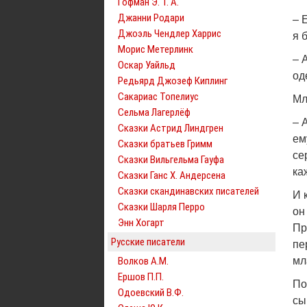
Гофман Э. Т. А.
Джанни Родари
– 
Джоэль Чендлер Харрис
я 
Морис Метерлинк
– 
Оскар Уайльд
од
Редьярд Джозеф Киплинг
Сакариас Топелиус
Мл
Сельма Лагерлёф
– 
Сказки Астрид Линдгрен
ем
Сказки братьев Гримм
се
Сказки Вильгельма Гауфа
ка
Сказки Ганс Х. Андерсена
Сказки скандинавских писателей
И 
Сказки Шарля Перро
он
Энн Хогарт
Пр
Русские писатели
пе
Волков А.М.
мл
Ершов П.П.
По
Одоевский В.Ф.
сы