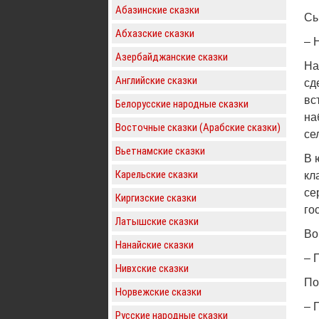
Абазинские сказки
Сы
Абхазские сказки
– 
Азербайджанские сказки
На
Английские сказки
сд
вс
Белорусские народные сказки
на
Восточные сказки (Арабские сказки)
се
Вьетнамские сказки
В 
Карельские сказки
кл
се
Киргизские сказки
го
Латышские сказки
Во
Нанайские сказки
– 
Нивхские сказки
По
Норвежские сказки
– 
Русские народные сказки