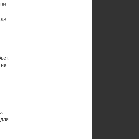
епи
еди
ьет,
 не
ь.
 для
е