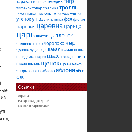
тигр
тетерев
таракан
теленок
тролль
тигренок
топор
три сына
тюлень
тыква
тётка
улитка
туман
удав
утка
утенок
фея
филин
учительница
царевна
царица
царевич
царь
цыпленок
цветок
черт
черепаха
человек
червяк
:
шакал
шаман
чудище
чудо-юдо
шапка-
шах
шиш
невидимка
шарик
шахзаде
щенок
щука
шмель
эльф
школа
я
яблоня
яблоко
юноша
яйцо
эльфы
ёж
й
Ссылки
рные
Афиша
 из
Раскраски для детей
Сказки с картинками
уть
хоту,