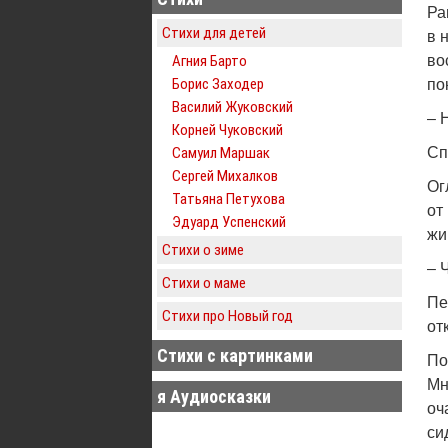
Ра
Стихи для детей
в 
Агния Барто
во
Борис Заходер
по
Василий Жуковский
– 
Корней Чуковский
Самуил Маршак
Сп
Сергей Михалков
Ог
Татьяна Петухова
от
Эдуард Успенский
жи
Стихи о зиме
– 
Стихи о маме
Пе
Стихи про Новый год
от
Стихи с картинками
По
Мн
я Аудиосказки
оч
си