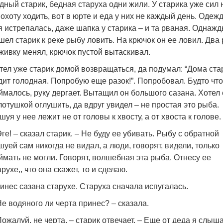
дный старик, бедная старуха одни жили. У старика уже сил 
 охоту ходить, вот в юрте и еда у них не каждый день. Одеж
я истрепалась, даже шапка у старика – и та рваная. Однаж
шел старик к реке рыбу ловить. На крючок он ее ловил. Два 
живку менял, крючок пустой вытаскивал.
тел уже старик домой возвращаться, да подумал: “Дома ста
дит голодная. Попробую еще разок!”. Попробовал. Будто что
ймалось, руку дергает. Вытащил он большого сазана. Хотел 
лотушкой оглушить, да вдруг увидел – не простая это рыба.
шуя у нее лежит не от головы к хвосту, а от хвоста к голове.
Эге! – сказал старик. – Не буду ее убивать. Рыбу с обратной
шуей сам никогда не видал, а люди, говорят, видели, только
ймать не могли. Говорят, волшебная эта рыба. Отнесу ее
арухе,, что она скажет, то и сделаю.
инес сазана старухе. Старуха сначала испугалась.
Не водяного ли черта принес? – сказала.
Пожалуй, не черта, – старик отвечает. – Еще от деда я слыша