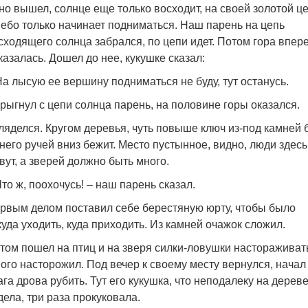
но вышел, солнце еще только восходит, на своей золотой ц
небо только начинает подниматься. Наш парень на цепь
сходящего солнца забрался, по цепи идет. Потом гора впер
казалась. Дошел до нее, кукушке сказал:
На лысую ее вершину подниматься не буду, тут останусь.
рыгнул с цепи солнца парень, на половине горы оказался.
ляделся. Кругом деревья, чуть повыше ключ из-под камней б
 него ручей вниз бежит. Место пустынное, видно, люди здесь
вут, а зверей должно быть много.
Что ж, поохочусь! – наш парень сказал.
рвым делом поставил себе берестяную юрту, чтобы было
куда уходить, куда приходить. Из камней очажок сложил.
том пошел на птиц и на зверя силки-ловушки настораживат
ого насторожил. Под вечер к своему месту вернулся, начал
ага дрова рубить. Тут его кукушка, что неподалеку на дерев
дела, три раза прокуковала.