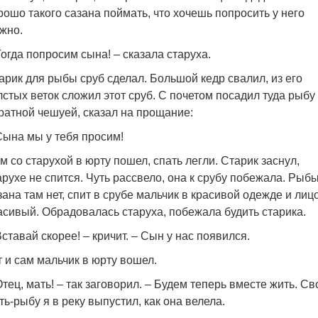
рошо такого сазана поймать, что хочешь попросить у него
жно.
Тогда попросим сына! – сказала старуха.
арик для рыбы сруб сделал. Большой кедр свалил, из его
лстых веток сложил этот сруб. С почетом посадил туда рыбу
ратной чешуей, сказал на прощание:
Сына мы у тебя просим!
м со старухой в юрту пошел, спать легли. Старик заснул,
арухе не спится. Чуть рассвело, она к срубу побежала. Рыб
зана там нет, спит в срубе мальчик в красивой одежде и лиц
асивый. Обрадовалась старуха, побежала будить старика.
Вставай скорее! – кричит. – Сын у нас появился.
т и сам мальчик в юрту вошел.
Отец, мать! – так заговорил. – Будем теперь вместе жить. С
ть-рыбу я в реку выпустил, как она велела.