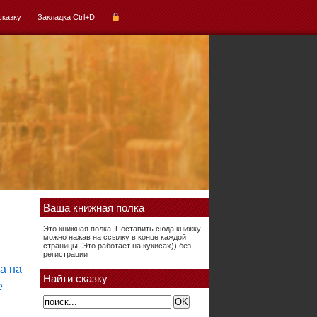
сказку
Закладка Ctrl+D
Ваша книжная полка
Это книжная полка. Поставить сюда книжку
можно нажав на ссылку в конце каждой
страницы. Это работает на кукисах)) без
регистрации
Найти сказку