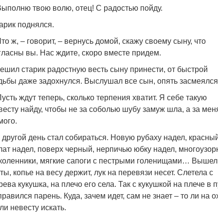
Выполню твою волю, отец! С радостью пойду.
арик поднялся.
Что ж, – говорит, – вернусь домой, скажу своему сыну, что
гласны вы. Нас ждите, скоро вместе придем.
ешил старик радостную весть сыну принести, от быстрой
дьбы даже задохнулся. Выслушал все сын, опять засмеялся
Пусть ждут теперь, сколько терпения хватит. Я себе такую
весту найду, чтобы не за соболью шубу замуж шла, а за мен
мого.
 другой день стал собираться. Новую рубаху надел, красны
лат надел, поверх черный, нерпичью юбку надел, многоузо
коленники, мягкие сапоги с пестрыми голенищами… Вышел
ты, копье на весу держит, лук на перевязи несет. Слетела с
рева кукушка, на плечо его села. Так с кукушкой на плече в п
правился парень. Куда, зачем идет, сам не знает – то ли на о
 ли невесту искать.