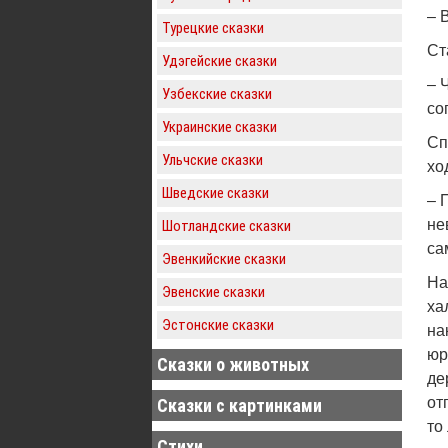
– 
Турецкие сказки
Ст
Удэгейские сказки
– 
Узбекские сказки
со
Украинские сказки
Сп
Ульчские сказки
хо
Шведские сказки
– 
не
Шотландские сказки
са
Эвенкийские сказки
На
Эвенские сказки
ха
Эстонские сказки
на
юр
Сказки о животных
де
от
Сказки с картинками
то
Стихи