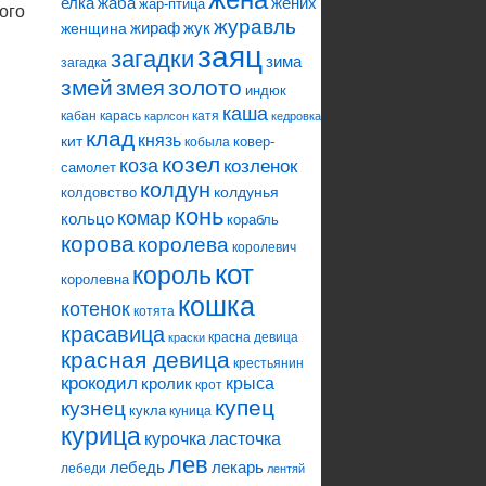
елка
жаба
жених
жар-птица
ого
журавль
жираф
жук
женщина
заяц
загадки
зима
загадка
змей
змея
золото
индюк
каша
кабан
карась
катя
карлсон
кедровка
клад
князь
кит
ковер-
кобыла
козел
коза
козленок
самолет
колдун
колдунья
колдовство
конь
комар
кольцо
корабль
корова
королева
королевич
кот
король
королевна
кошка
котенок
котята
красавица
красна девица
краски
красная девица
крестьянин
крокодил
кролик
крыса
крот
купец
кузнец
кукла
куница
курица
ласточка
курочка
лев
лебедь
лекарь
лебеди
лентяй