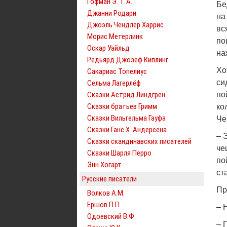
Гофман Э. Т. А.
Бе
Джанни Родари
на
Джоэль Чендлер Харрис
вс
Морис Метерлинк
по
Оскар Уайльд
на
Редьярд Джозеф Киплинг
Хо
Сакариас Топелиус
си
Сельма Лагерлёф
Сказки Астрид Линдгрен
по
Сказки братьев Гримм
ко
Сказки Вильгельма Гауфа
Че
Сказки Ганс Х. Андерсена
– 
Сказки скандинавских писателей
че
Сказки Шарля Перро
по
Энн Хогарт
ст
Русские писатели
Пр
Волков А.М.
Ершов П.П.
– 
Одоевский В.Ф.
– 