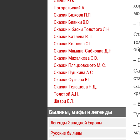
Олеша Ю.К.
хо
Погорельский А.
мо
Сказки Бажова П.П.
Сказки Бианки В.В
– 
Сказки и басни Толстого Л.Н.
Ст
Сказки Катаева В. П.
то
Сказки Козлова С.Г.
об
Сказки Мамина-Сибиряка Д.Н.
Сказки Михалкова С.В.
– 
Сказки Пляцковского М. С.
Са
Сказки Пушкина А.С.
ст
Сказки Сутеева В.Г.
са
Сказки Телешова Н.Д.
кр
Толстой А.Н.
Шварц Е.Л.
– 
Былины, мифы и легенды
Ту
Легенды Западной Европы
– 
ма
Русские былины