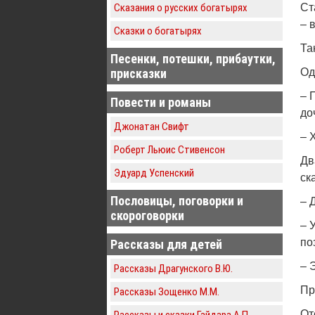
Сказания о русских богатырях
Ст
– 
Сказки о богатырях
Та
Песенки, потешки, прибаутки,
присказки
Од
– 
Повести и романы
до
Джонатан Свифт
– 
Роберт Льюис Стивенсон
Дв
Эдуард Успенский
ск
Пословицы, поговорки и
– 
скороговорки
– 
по
Рассказы для детей
– 
Рассказы Драгунского В.Ю.
Пр
Рассказы Зощенко М.М.
От
Рассказы и сказки Гайдара А.П.