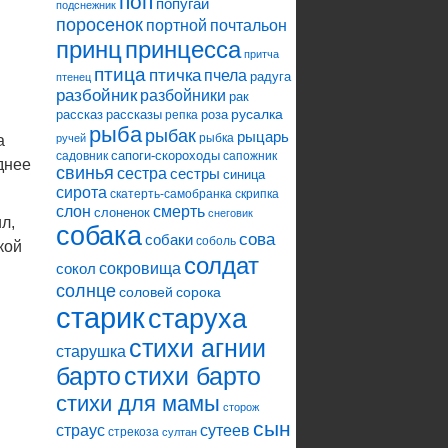
поп
попугай
подснежник
поросенок
портной
почтальон
принцесса
принц
притча
птица
птичка
пчела
радуга
птенец
разбойник
разбойники
рак
русалка
рассказ
рассказы
роза
репка
рыба
рыбак
рыцарь
рыбка
а
ручей
сапоги-скороходы
садовник
сапожник
днее
свинья
сестра
сестры
синица
сирота
скатерть-самобранка
скрипка
слон
смерть
слоненок
снеговик
л,
собака
сова
собаки
соболь
кой
солдат
сокровища
сокол
солнце
соловей
сорока
старик
старуха
стихи агнии
старушка
барто
стихи барто
стихи для мамы
сторож
сын
страус
сутеев
стрекоза
султан