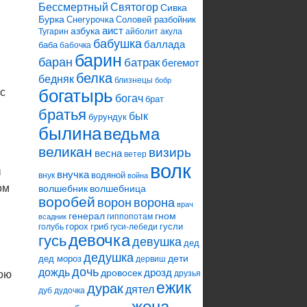
Святогор
Бессмертный
Сивка
Бурка
Снегурочка
Соловей разбойник
аист
азбука
Тугарин
айболит
акула
бабушка
баллада
баба
бабочка
барин
баран
батрак
бегемот
белка
бедняк
близнецы
бобр
 с
богатырь
богач
брат
братья
бык
бурундук
былина
ведьма
великан
визирь
весна
ветер
волк
ы
внучка
водяной
внук
война
ом
волшебник
волшебница
воробей
ворона
ворон
врач
генерал
гном
гиппопотам
всадник
горох
гриб
гусли
голубь
гуси-лебеди
девочка
гусь
девушка
дед
дедушка
дети
дед мороз
дервиш
дочь
дождь
дрозд
дровосек
вою
друзья
ежик
дурак
дятел
дуб
дудочка
жена