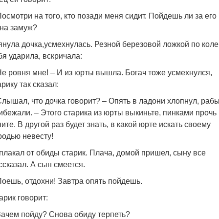
Посмотри на того, кто позади меня сидит. Пойдешь ли за его
на замуж?
янула дочка,усмехнулась. Резной березовой ложкой по коле
бя ударила, вскричала:
Не ровня мне! – И из юрты вышла. Богач тоже усмехнулся,
арику так сказал:
Слышал, что дочка говорит? – Опять в ладони хлопнул, раб
ибежали. – Этого старика из юрты выкиньте, пинками прочь
ните. В другой раз будет знать, в какой юрте искать своему
родью невесту!
плакал от обиды старик. Плача, домой пришел, сыну все
ссказал. А сын смеется.
Поешь, отдохни! Завтра опять пойдешь.
арик говорит:
Зачем пойду? Снова обиду терпеть?