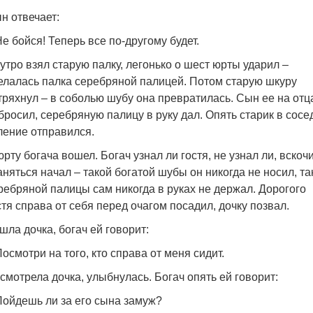
н отвечает:
Не бойся! Теперь все по-другому будет.
утро взял старую палку, легонько о шест юрты ударил –
елалась палка серебряной палицей. Потом старую шкуру
тряхнул – в соболью шубу она превратилась. Сын ее на отц
бросил, серебряную палицу в руку дал. Опять старик в сосе
ление отправился.
юрту богача вошел. Богач узнал ли гостя, не узнал ли, вскочи
аняться начал – такой богатой шубы он никогда не носил, та
ребряной палицы сам никогда в руках не держал. Дорогого
стя справа от себя перед очагом посадил, дочку позвал.
шла дочка, богач ей говорит:
Посмотри на того, кто справа от меня сидит.
смотрела дочка, улыбнулась. Богач опять ей говорит:
Пойдешь ли за его сына замуж?