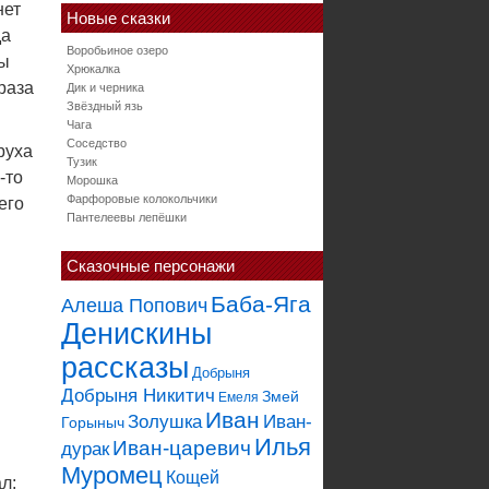
нет
Новые сказки
да
Воробьиное озеро
ды
Хрюкалка
раза
Дик и черника
Звёздный язь
Чага
Соседство
руха
Тузик
-то
Морошка
Фарфоровые колокольчики
его
Пантелеевы лепёшки
Сказочные персонажи
Баба-Яга
Алеша Попович
Денискины
рассказы
Добрыня
Добрыня Никитич
Змей
Емеля
Иван
Золушка
Иван-
Горыныч
Илья
Иван-царевич
дурак
Муромец
Кощей
л: