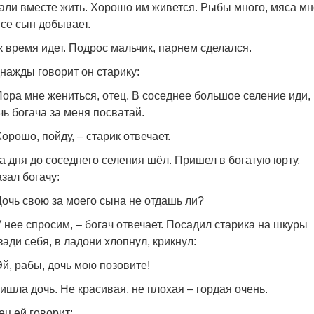
али вместе жить. Хорошо им живется. Рыбы много, мяса мн
все сын добывает.
к время идет. Подрос мальчик, парнем сделался.
нажды говорит он старику:
Пора мне жениться, отец. В соседнее большое селение иди,
чь богача за меня посватай.
Хорошо, пойду, – старик отвечает.
а дня до соседнего селения шёл. Пришел в богатую юрту,
азал богачу:
Дочь свою за моего сына не отдашь ли?
У нее спросим, – богач отвечает. Посадил старика на шкуры
зади себя, в ладони хлопнул, крикнул:
Эй, рабы, дочь мою позовите!
ишла дочь. Не красивая, не плохая – гордая очень.
ец ей говорит: