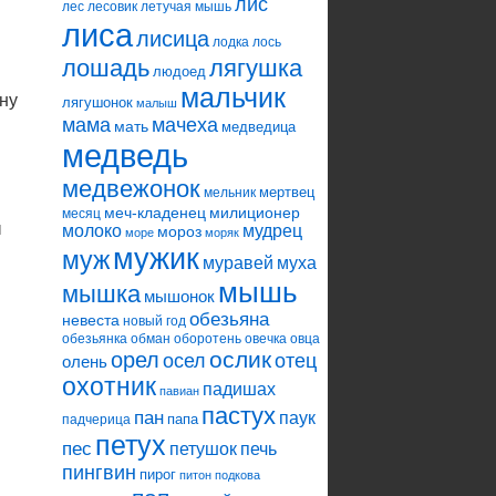
лис
лес
лесовик
летучая мышь
лиса
лисица
лодка
лось
лошадь
лягушка
людоед
мальчик
ну
лягушонок
малыш
мама
мачеха
мать
медведица
медведь
медвежонок
мертвец
мельник
меч-кладенец
милиционер
месяц
ы
молоко
мудрец
мороз
море
моряк
мужик
муж
муравей
муха
мышь
мышка
мышонок
обезьяна
невеста
новый год
обезьянка
обман
оборотень
овечка
овца
ослик
орел
осел
отец
олень
охотник
падишах
павиан
пастух
пан
паук
папа
падчерица
петух
пес
петушок
печь
пингвин
пирог
питон
подкова