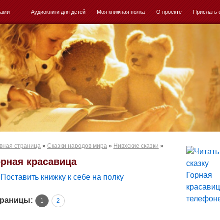
ками
Аудиокниги для детей
Моя книжная полка
О проекте
Прислать 
вная страница
»
Сказки народов мира
»
Нивхские сказки
»
орная красавица
Поставить книжку к себе на полку
раницы:
1
2