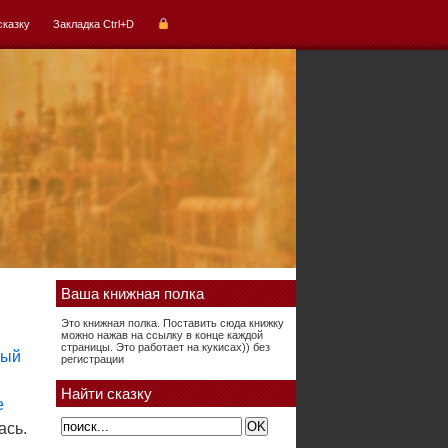
сказку
Закладка Ctrl+D
Ваша книжная полка
Это книжная полка. Поставить сюда книжку
можно нажав на ссылку в конце каждой
страницы. Это работает на кукисах)) без
регистрации
Найти сказку
ась.