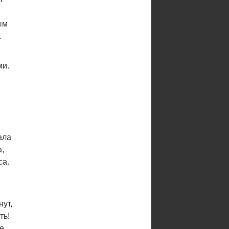
ым
.
ми.
ала
,
са.
нут,
ть!
не