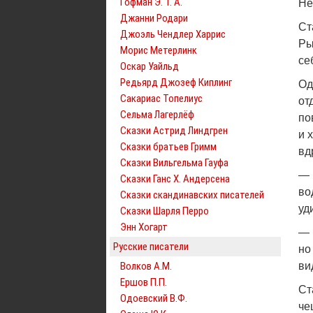
Гофман Э. Т. А.
Не
Джанни Родари
Ст
Джоэль Чендлер Харрис
Ры
Морис Метерлинк
се
Оскар Уайльд
Редьярд Джозеф Киплинг
Од
Сакариас Топелиус
от
Сельма Лагерлёф
по
Сказки Астрид Линдгрен
и 
Сказки братьев Гримм
вд
Сказки Вильгельма Гауфа
— 
Сказки Ганс Х. Андерсена
во
Сказки скандинавских писателей
уд
Сказки Шарля Перро
Энн Хогарт
— 
Русские писатели
но
Волков А.М.
ви
Ершов П.П.
Ст
Одоевский В.Ф.
че