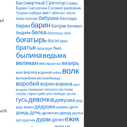
Святогор
Бессмертный
Сивка
а
Бурка
Снегурочка
Соловей разбойник
аист
азбука
Тугарин
айболит
акула
бабушка
баллада
баба
бабочка
ал
барин
баран
батрак
бегемот
белка
бедняк
близнецы
бобр
богатырь
богач
брат
братья
бык
бурундук
былина
ведьма
великан
визирь
весна
ветер
волк
внучка
водяной
внук
война
волшебник
волшебница
воробей
ворона
ворон
врач
генерал
гном
гиппопотам
всадник
горох
гриб
гусли
голубь
гуси-лебеди
девочка
гусь
девушка
дед
дедушка
дети
дед мороз
дервиш
ься.
дочь
дождь
дрозд
дровосек
друзья
ежик
дурак
дятел
дуб
дудочка
жена