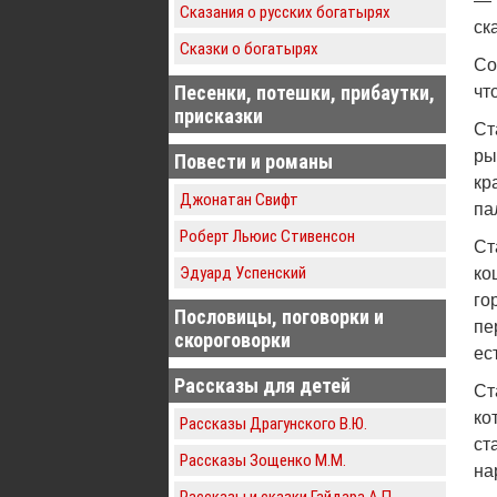
— 
Сказания о русских богатырях
ск
Сказки о богатырях
Со
Песенки, потешки, прибаутки,
чт
присказки
Ст
ры
Повести и романы
кр
Джонатан Свифт
па
Роберт Льюис Стивенсон
Ст
Эдуард Успенский
ко
го
Пословицы, поговорки и
пе
скороговорки
ес
Рассказы для детей
Ст
ко
Рассказы Драгунского В.Ю.
ст
Рассказы Зощенко М.М.
на
Рассказы и сказки Гайдара А.П.