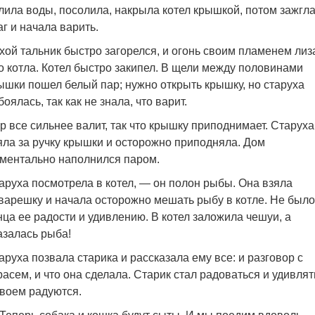
лила воды, посолила, накрыла котел крышкой, потом зажгл
аг и начала варить.
хой тальник быстро загорелся, и огонь своим пламенем лиз
о котла. Котел быстро закипел. В щели между половинами
ышки пошел белый пар; нужно открыть крышку, но старуха
боялась, так как не знала, что варит.
р все сильнее валит, так что крышку приподнимает. Старуха
яла за ручку крышки и осторожно приподняла. Дом
ментально наполнился паром.
аруха посмотрела в котел, — он полон рыбы. Она взяла
варешку и начала осторожно мешать рыбу в котле. Не было
нца ее радости и удивлению. В котел заложила чешуи, а
азалась рыба!
аруха позвала старика и рассказала ему все: и разговор с
расем, и что она сделала. Старик стал радоваться и удивлят
воем радуются.