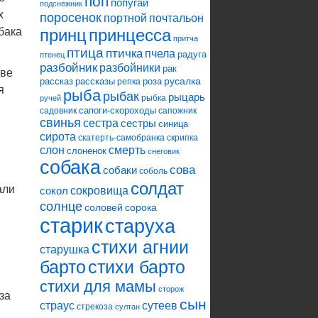
поп
попугай
подснежник
х
поросенок
портной
почтальон
бака
принцесса
принц
притча
птица
птичка
пчела
радуга
птенец
разбойник
разбойники
рак
две
русалка
рассказ
рассказы
роза
репка
я
рыба
рыбак
рыцарь
рыбка
ручей
и
сапоги-скороходы
садовник
сапожник
свинья
сестра
сестры
синица
сирота
скатерть-самобранка
скрипка
слон
смерть
слоненок
снеговик
собака
сова
собаки
соболь
солдат
али
сокровища
сокол
солнце
соловей
сорока
старик
старуха
стихи агнии
старушка
барто
стихи барто
стихи для мамы
сторож
за
сын
страус
сутеев
стрекоза
султан