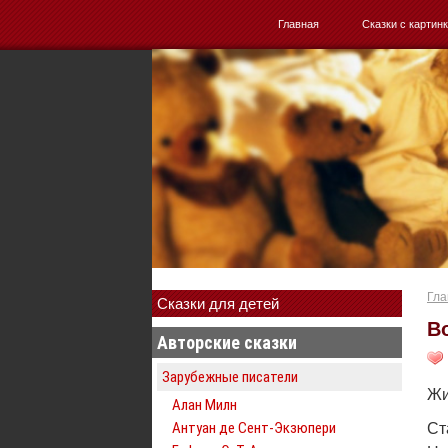
Главная
Сказки с картин
Гла
Сказки для детей
В
Авторские сказки
Зарубежные писатели
Жи
Алан Милн
Антуан де Сент-Экзюпери
Ст