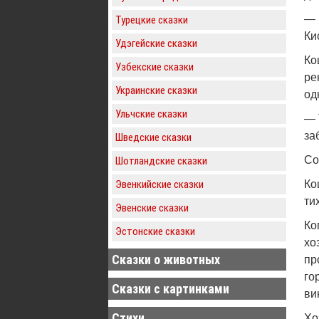
— 
Турецкие сказки
Ки
Удэгейские сказки
Ко
Узбекские сказки
ре
Украинские сказки
од
Ульчские сказки
— 
за
Шведские сказки
Со
Шотландские сказки
Эвенкийские сказки
Ко
ти
Эвенские сказки
Ко
Эстонские сказки
хо
Сказки о животных
пр
го
Сказки с картинками
ви
Стихи
Хо