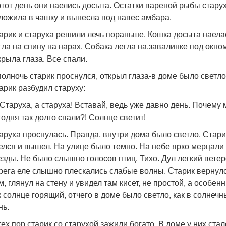
этот день они наелись досыта. Остатки вареной рыбы стару
ложила в чашку и вынесла под навес амбара.
арик и старуха решили лечь пораньше. Кошка досыта наела
гла на спину на нарах. Собака легла на.завалинке под окно
крыла глаза. Все спали.
полночь старик проснулся, открыл глаза-в доме было светло
арик разбудил старуху:
Старуха, а старуха! Вставай, ведь уже давно день. Почему
годня так долго спали?! Солнце светит!
аруха проснулась. Правда, внутри дома было светло. Стари
елся и вышел. На улице было темно. На небе ярко мерцали
езды. Не было слышно голосов птиц. Тихо. Дул легкий ветеро
рега еле слышно плескались слабые волны. Старик вернул
м, глянул на стену и увидел там кисет, не простой, а особен
к солнце горящий, отчего в доме было светло, как в солнеч
нь.
тех пор старик со старухой зажили богато. В доме у них стал