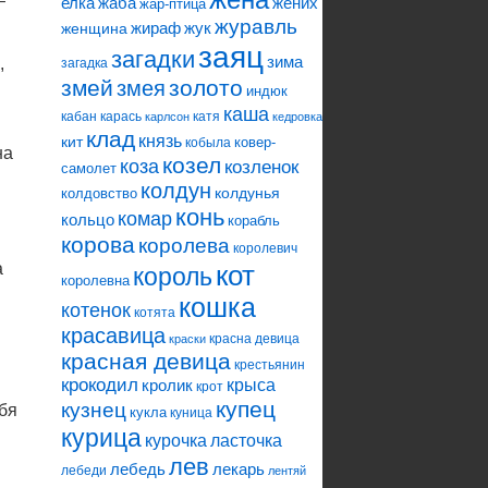
—
елка
жаба
жених
жар-птица
журавль
жираф
жук
женщина
заяц
загадки
зима
,
загадка
змей
змея
золото
индюк
каша
кабан
карась
катя
карлсон
кедровка
клад
князь
кит
ковер-
кобыла
на
козел
коза
козленок
самолет
колдун
колдунья
колдовство
конь
комар
кольцо
корабль
корова
королева
королевич
а
кот
король
королевна
кошка
котенок
котята
красавица
красна девица
краски
красная девица
крестьянин
крокодил
кролик
крыса
крот
купец
кузнец
бя
кукла
куница
курица
ласточка
курочка
лев
лебедь
лекарь
лебеди
лентяй