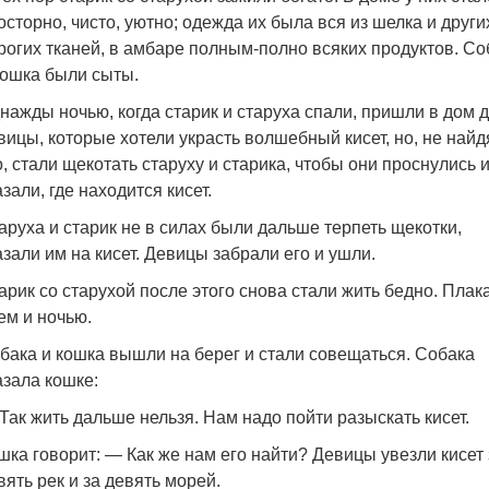
осторно, чисто, уютно; одежда их была вся из шелка и други
рогих тканей, в амбаре полным-полно всяких продуктов. Со
кошка были сыты.
нажды ночью, когда старик и старуха спали, пришли в дом 
вицы, которые хотели украсть волшебный кисет, но, не найд
о, стали щекотать старуху и старика, чтобы они проснулись 
азали, где находится кисет.
аруха и старик не в силах были дальше терпеть щекотки,
азали им на кисет. Девицы забрали его и ушли.
арик со старухой после этого снова стали жить бедно. Плак
ем и ночью.
бака и кошка вышли на берег и стали совещаться. Собака
азала кошке:
Так жить дальше нельзя. Нам надо пойти разыскать кисет.
шка говорит: — Как же нам его найти? Девицы увезли кисет 
вять рек и за девять морей.