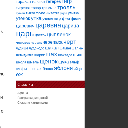
тигр
тетерев
таракан
теленок
тролль
тигренок
топор
три сына
тюлень
тыква
тётка
улитка
туман
удав
утка
утенок
фея
филин
учительница
царевна
царица
царевич
 к
царь
цыпленок
цветок
черт
черепаха
человек
червяк
шакал
шаман
чудище
чудо-юдо
шапка-
шах
шиш
невидимка
шарик
шахзаде
щенок
щука
шмель
эльф
школа
яблоня
яблоко
юноша
яйцо
эльфы
ло
ёж
Ссылки
Афиша
 и
Раскраски для детей
Сказки с картинками
го
л