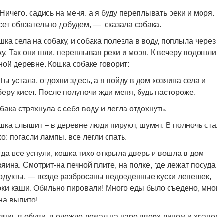
Ничего, садись на меня, а я буду переплывать реки и моря.
сет обязательно добудем, — сказала собака.
шка села на собаку, и собака полезла в воду, поплыла через
ку. Так они шли, переплывая реки и моря. К вечеру подошли
ной деревне. Кошка собаке говорит:
Ты устала, отдохни здесь, а я пойду в дом хозяина села и
беру кисет. После полуночи жди меня, будь настороже.
бака стряхнула с себя воду и легла отдохнуть.
шка слышит – в деревне люди пируют, шумят. В полночь ста
хо: погасли лампы, все легли спать.
гда все уснули, кошка тихо открыла дверь и вошла в дом
зяина. Смотрит-на печной плите, на полке, где лежат посуда
одукты, — везде разбросаны недоеденные куски лепешек,
рки каши. Обильно пировали! Много еды было съедено, мно
на выпито!
зяин в обуви, в одежде лежал на наре вверх лицом и храпе