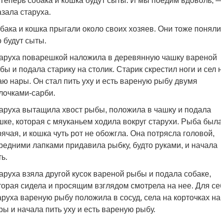
Теперь собака и кошка будут сыты. И мы поедим вдоволь, 
азала старуха.
бака и кошка прыгали около своих хозяев. Они тоже поняли
о будут сыты.
аруха поварешкой наложила в деревянную чашку вареной
бы и подала старику на столик. Старик скрестил ноги и сел 
аю нары. Он стал пить уху и есть вареную рыбу двумя
лочками-сарби.
аруха вытащила хвост рыбы, положила в чашку и подала
шке, которая с мяуканьем ходила вокруг старухи. Рыба был
рячая, и кошка чуть рот не обожгла. Она потрясла головой,
редними лапками придавила рыбку, будто руками, и начала
ть.
аруха взяла другой кусок вареной рыбы и подала собаке,
торая сидела и просящим взглядом смотрела на нее. Для се
аруха вареную рыбу положила в сосуд, села на корточках на
ры и начала пить уху и есть вареную рыбу.