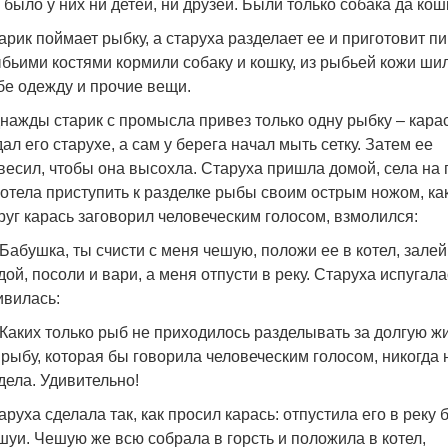
 было у них ни детей, ни друзей. Были только собака да кош
арик поймает рыбку, а старуха разделает ее и приготовит пи
бьими костями кормили собаку и кошку, из рыбьей кожи ши
бе одежду и прочие вещи.
нажды старик с промысла привез только одну рыбку – карас
дал его старухе, а сам у берега начал мыть сетку. Затем ее
весил, чтобы она высохла. Старуха пришла домой, села на 
хотела приступить к разделке рыбы своим острым ножом, ка
руг карась заговорил человеческим голосом, взмолился:
Бабушка, ты счисти с меня чешую, положи ее в котел, залей
дой, посоли и вари, а меня отпусти в реку. Старуха испугала
ивилась:
Каких только рыб не приходилось разделывать за долгую жи
 рыбу, которая бы говорила человеческим голосом, никогда 
дела. Удивительно!
аруха сделала так, как просил карась: отпустила его в реку 
шуи. Чешую же всю собрала в горсть и положила в котел,