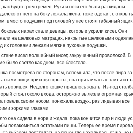
к, как будто гром гремел. Руки и ноги его были раскиданы.
далеко от него на боку лежала жена, тоже одетая, с открыт
ом, вместо подушки под головой у нее стоял табачный ящик
 боковых нарах спали девицы, которые украли кисет. Они
жали на шелковых матрацах, накрытые шелковыми одеяла
д их головами лежали мягкие пуховые подушки.
 стене висел волшебный кисет, закрученный проволокой. В
ме было светло как днем, все блестело.
шка посмотрела по сторонам, вспомнила, что после пира за
татками пищи приходят крысы; она притаилась у плиты и ст
ать воришек. Недолго кошке пришлось ждать. Из-под столба
торый стоял около входа, осторожно вылезла огромная кры
а повела своим носом, понюхала воздух, разглядывая все
оими зоркими глазами.
лго она сидела в норе и ждала, пока кончится пир и люди ус
обы полакомиться остатками пищи. Теперь ее время пирова
ыса кубарем покатилась на печку, где находилась каша, но 