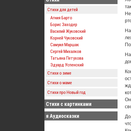
та
Стихи для детей
Не
Агния Барто
рт
Борис Заходер
На
Василий Жуковский
ле
Корней Чуковский
Самуил Маршак
По
Сергей Михалков
На
Татьяна Петухова
до
Эдуард Успенский
Ко
Стихи о зиме
ос
Стихи о маме
жд
Стихи про Новый год
ко
Он
Стихи с картинками
св
я Аудиосказки
До
чт
Кр