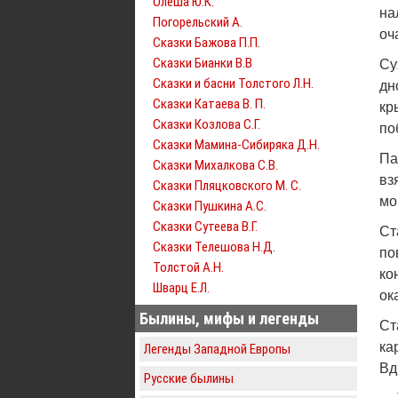
Олеша Ю.К.
на
Погорельский А.
оч
Сказки Бажова П.П.
Сказки Бианки В.В
Су
Сказки и басни Толстого Л.Н.
дн
Сказки Катаева В. П.
кр
Сказки Козлова С.Г.
по
Сказки Мамина-Сибиряка Д.Н.
Па
Сказки Михалкова С.В.
вз
Сказки Пляцковского М. С.
мо
Сказки Пушкина А.С.
Сказки Сутеева В.Г.
Ст
Сказки Телешова Н.Д.
по
Толстой А.Н.
ко
Шварц Е.Л.
ок
Былины, мифы и легенды
Ст
ка
Легенды Западной Европы
Вд
Русские былины