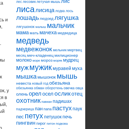
лис
лес
лесовик
летучая мышь
ха
лиса
лисица
лодка
лось
лошадь
лягушка
людоед
сь и
мальчик
м,
лягушонок
малыш
мама
мачеха
мать
медведица
медведь
.
медвежонок
мертвец
мельник
меч-кладенец
милиционер
месяц
 мы
молоко
мудрец
мороз
море
моряк
мужик
муж
муравей
муха
мышь
мышка
к
мышонок
обезьяна
невеста
новый год
обезьянка
обман
оборотень
овечка
овца
к, у
ослик
орел
осел
отец
олень
ся в
охотник
падишах
павиан
ный,
пастух
пан
паук
папа
падчерица
ный
петух
пес
петушок
печь
пингвин
пирог
питон
подкова
о