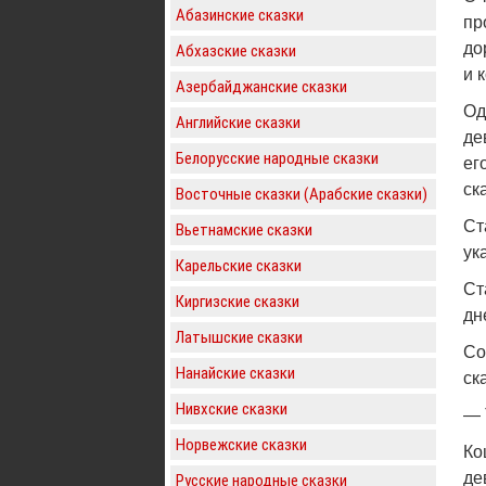
Абазинские сказки
пр
до
Абхазские сказки
и 
Азербайджанские сказки
Од
Английские сказки
де
Белорусские народные сказки
ег
ск
Восточные сказки (Арабские сказки)
Ст
Вьетнамские сказки
ук
Карельские сказки
Ст
Киргизские сказки
дн
Латышские сказки
Со
Нанайские сказки
ск
Нивхские сказки
— 
Норвежские сказки
Ко
де
Русские народные сказки