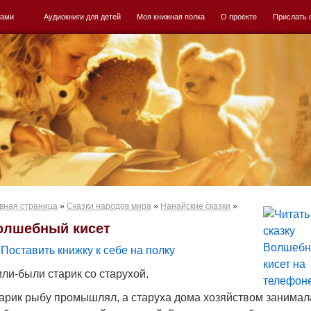
ками
Аудиокниги для детей
Моя книжная полка
О проекте
Прислать 
вная страница
»
Сказки народов мира
»
Нанайские сказки
»
олшебный кисет
Поставить книжку к себе на полку
ли-были старик со старухой.
арик рыбу промышлял, а старуха дома хозяйством занимал