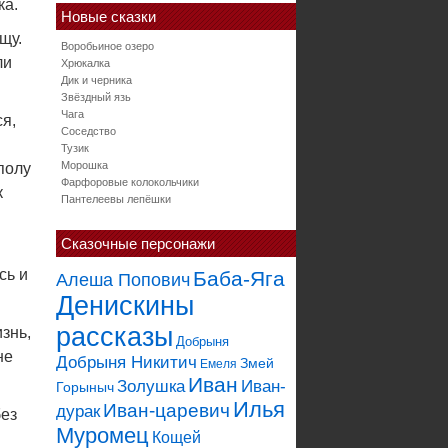
ка.
Новые сказки
щу.
Воробьиное озеро
ли
Хрюкалка
Дик и черника
Звёздный язь
Чага
я,
Соседство
Тузик
Морошка
полу
Фарфоровые колокольчики
к
Пантелеевы лепёшки
Сказочные персонажи
сь и
Баба-Яга
Алеша Попович
Денискины
рассказы
знь,
Добрыня
не
Добрыня Никитич
Змей
Емеля
Иван
Золушка
Иван-
Горыныч
Илья
Иван-царевич
дурак
без
Муромец
Кощей