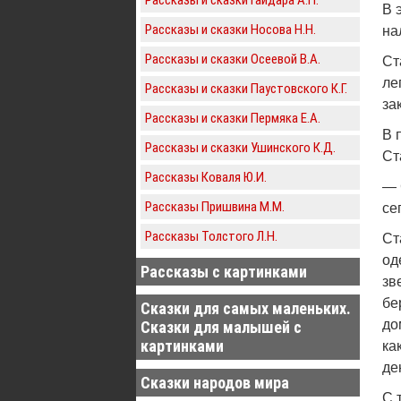
В 
Рассказы и сказки Носова Н.Н.
на
Рассказы и сказки Осеевой В.А.
Ст
ле
Рассказы и сказки Паустовского К.Г.
за
Рассказы и сказки Пермяка Е.А.
В 
Рассказы и сказки Ушинского К.Д.
Ст
Рассказы Коваля Ю.И.
— 
Рассказы Пришвина М.М.
се
Рассказы Толстого Л.Н.
Ст
од
Рассказы с картинками
зв
бе
Сказки для самых маленьких.
до
Сказки для малышей с
картинками
ка
де
Сказки народов мира
С 