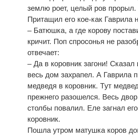
землю роет, целый ров прорыл.
Притащил его кое-как Гаврила н
– Батюшка, а где корову постав
кричит. Поп спросонья не разоб
отвечает:
– Да в коровник загони! Сказал 
весь дом захрапел. А Гаврила 
медведя в коровник. Тут медве
прежнего разошелся. Весь двор
столбы повалил. Еле загнал его
коровник.
Пошла утром матушка коров дои