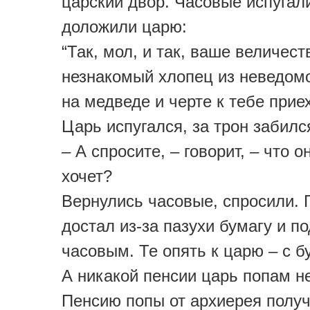
царский двор. Часовые испугал
доложили царю:
“Так, мол, и так, ваше величест
незнакомый хлопец из неведомо
на медведе и черте к тебе приех
Царь испугался, за трон забилс
– А спросите, – говорит, – что о
хочет?
Вернулись часовые, спросили. 
достал из-за пазухи бумагу и п
часовым. Те опять к царю – с б
А никакой пенсии царь попам н
Пенсию попы от архиерея получ