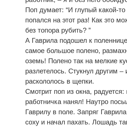
Поп думает: “И глупый какой-то
попался на этот раз! Как это м
без топора рубить? ”
А Гаврила подошел к поленнице
самое большое полено, размахн
оземь! Полено так на мелкие ку
разлетелось. Стукнул другим – 
раскололось в щепки.
Смотрит поп из окна, радуется:
работничка нанял! Наутро посы
Гаврилу в поле. Запряг Гаврил
соху и начал пахать. Лошадь та