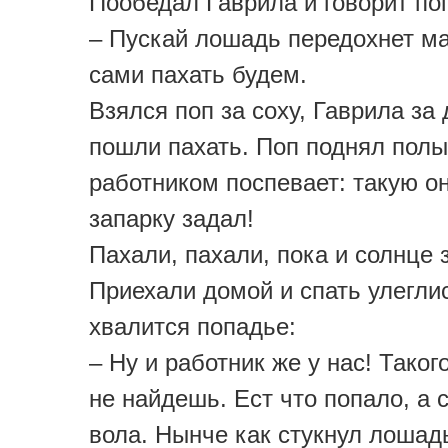
Пообедал Гаврила и говорит по
– Пускай лошадь передохнет м
сами пахать будем.
Взялся поп за соху, Гаврила за
пошли пахать. Поп поднял полы
работником поспевает: такую о
запарку задал!
Пахали, пахали, пока и солнце 
Приехали домой и спать улеглис
хвалится попадье:
– Ну и работник же у нас! Таког
не найдешь. Ест что попало, а с
вола. Нынче как стукнул лошад