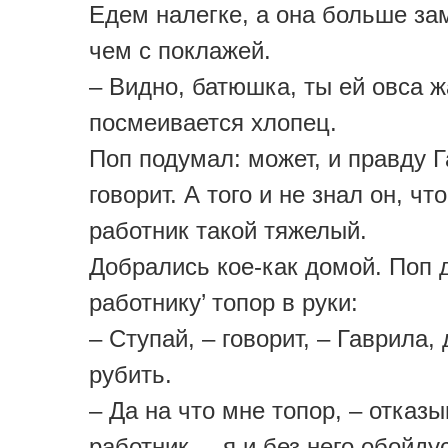
Едем налегке, а она больше за
чем с поклажей.
– Видно, батюшка, ты ей овса 
посмеивается хлопец.
Поп подумал: может, и правду 
говорит. А того и не знал он, чт
работник такой тяжелый.
Добрались кое-как домой. Поп 
работнику’ топор в руки:
– Ступай, – говорит, – Гаврила,
рубить.
– Да на что мне топор, – отказ
работник, – я и без него обойду