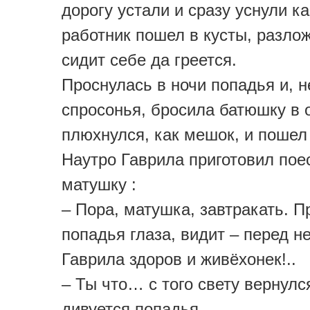
дорогу устали и сразу уснули ка
работник пошел в кусты, разлож
сидит себе да греется.
Проснулась в ночи попадья и, н
спросонья, бросила батюшку в 
плюхнулся, как мешок, и пошел
Наутро Гаврила приготовил поес
матушку :
– Пора, матушка, завтракать. П
попадья глаза, видит – перед н
Гаврила здоров и живёхонек!..
– Ты что… с того свету вернулс
дивуется попадья.