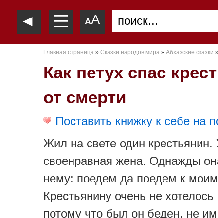
—
◄
A
—
A
—
Главная страница
»
Сказки народов мира
»
Абхазские сказки
Как петух спас крес
от смерти
Поставить книжку к себе на п
Жил на свете один крестьянин. 
своенравная жена. Однажды он
нему: поедем да поедем к мои
Крестьянину очень не хотелось 
потому что был он беден, не и