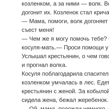
козленком, а за ними — волк. В
догонит их. Козленок стал крича
— Мама, помоги, волк догоняет
съест меня!
— Чем же я могу помочь тебе?
косуля-мать.— Проси помощи у 
Услышал крестьянин, о чем гово
и прогнал волка.
Косуля поблагодарила спасител
козленком умчалась в лес. Еде
крестьянин с женой. За кобылой
сидела жена, бежал жеребенок.
— Ой, мама, подожди немного, 