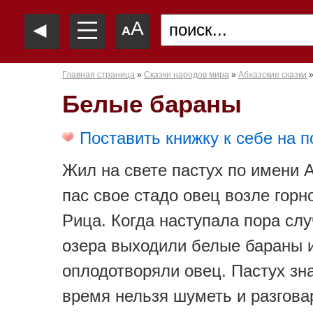
—
◄
A
—
A
—
Главная страница
»
Сказки народов мира
»
Абхазские сказки
Белые бараны
Поставить книжку к себе на п
Жил на свете пастух по имени 
пас свое стадо овец возле горн
Рица. Когда наступала пора слу
озера выходили белые бараны 
оплодотворяли овец. Пастух зна
время нельзя шуметь и разгова