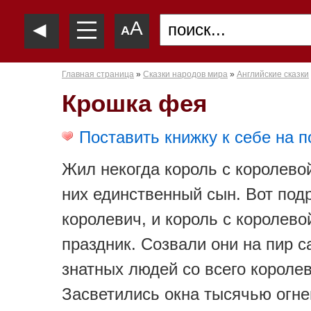
—
◄
A
—
A
—
Главная страница
»
Сказки народов мира
»
Английские сказки
Крошка фея
Поставить книжку к себе на п
Жил некогда король с королевой
них единственный сын. Вот под
королевич, и король с королево
праздник. Созвали они на пир 
знатных людей со всего королев
Засветились окна тысячью огне