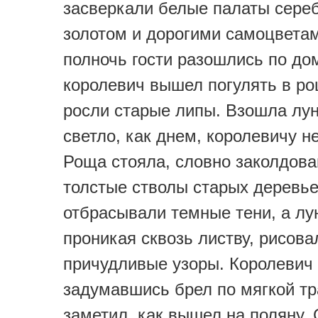
засверкали белые палаты сере
золотом и дорогими самоцветам
полночь гости разошлись по до
королевич вышел погулять в ро
росли старые липы. Взошла лун
светло, как днем, королевичу н
Роща стояла, словно заколдова
толстые стволы старых деревь
отбрасывали темные тени, а лу
проникая сквозь листву, рисова
причудливые узоры. Королевич
задумавшись брел по мягкой тр
заметил, как вышел на поляну. 