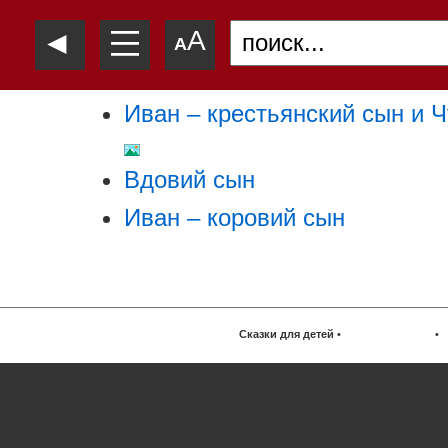
—
◄
A
—
A
—
Иван – крестьянский сын и 
Вдовий сын
Иван – коровий сын
Сказки для детей
•
•