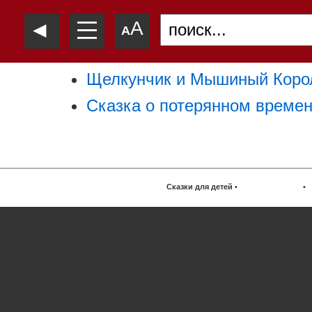
—
◄
A
—
A
—
Щелкунчик и Мышиный Кор
Сказка о потерянном време
Сказки для детей
•
•