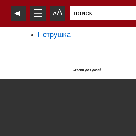
—
◄
A
—
A
—
Петрушка
Сказки для детей
•
•