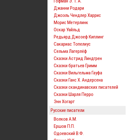
Гофман Э. Т. А.
Джанни Родари
Джоэль Чендлер Харрис
Морис Метерлинк
Оскар Уайльд
Редьярд Джозеф Киплинг
Сакариас Топелиус
Сельма Лагерлёф
Сказки Астрид Линдгрен
Сказки братьев Гримм
Сказки Вильгельма Гауфа
Сказки Ганс Х. Андерсена
Сказки скандинавских писателей
Сказки Шарля Перро
Энн Хогарт
Русские писатели
Волков А.М.
Ершов П.П.
Одоевский В.Ф.