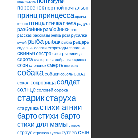
поп
попугай
подснежник
поросенок
портной
почтальон
принцесса
принц
притча
птица
птичка
пчела
радуга
птенец
разбойник
разбойники
рак
русалка
рассказ
рассказы
роза
репка
рыба
рыбак
рыцарь
рыбка
ручей
сапоги-скороходы
садовник
сапожник
свинья
сестра
сестры
синица
сирота
скатерть-самобранка
скрипка
слон
смерть
слоненок
снеговик
собака
сова
собаки
соболь
солдат
сокровища
сокол
солнце
соловей
сорока
старик
старуха
стихи агнии
старушка
барто
стихи барто
стихи для мамы
сторож
сын
страус
сутеев
стрекоза
султан