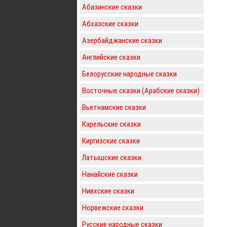
Абазинские сказки
Абхазские сказки
Азербайджанские сказки
Английские сказки
Белорусские народные сказки
Восточные сказки (Арабские сказки)
Вьетнамские сказки
Карельские сказки
Киргизские сказки
Латышские сказки
Нанайские сказки
Нивхские сказки
Норвежские сказки
Русские народные сказки