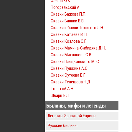
Олеша Ю.К.
Погорельский А.
Сказки Бажова П.П.
Сказки Бианки В.В
Сказки и басни Толстого Л.Н.
Сказки Катаева В. П.
Сказки Козлова С.Г.
Сказки Мамина-Сибиряка Д.Н.
Сказки Михалкова С.В.
Сказки Пляцковского М. С.
Сказки Пушкина А.С.
Сказки Сутеева В.Г.
Сказки Телешова Н.Д.
Толстой А.Н.
Шварц Е.Л.
Былины, мифы и легенды
Легенды Западной Европы
Русские былины