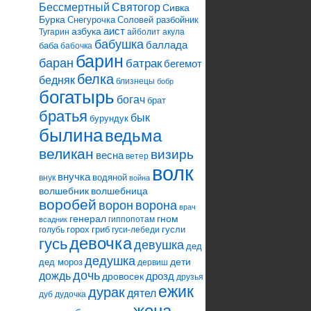
Святогор
Бессмертный
Сивка
Бурка
Снегурочка
Соловей разбойник
аист
азбука
Тугарин
айболит
акула
бабушка
баллада
баба
бабочка
барин
баран
батрак
бегемот
белка
бедняк
близнецы
бобр
богатырь
богач
брат
братья
бык
бурундук
былина
ведьма
великан
визирь
весна
ветер
волк
внучка
водяной
внук
война
волшебник
волшебница
воробей
ворона
ворон
врач
генерал
гном
гиппопотам
всадник
горох
гриб
гусли
голубь
гуси-лебеди
девочка
гусь
девушка
дед
дедушка
дети
дед мороз
дервиш
дочь
дождь
дрозд
дровосек
друзья
ежик
дурак
дятел
дуб
дудочка
жена