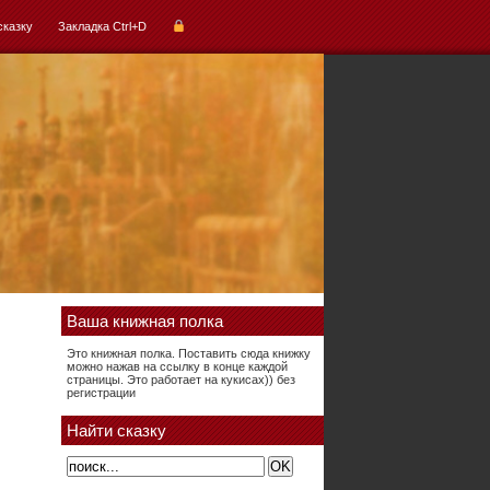
сказку
Закладка Ctrl+D
Ваша книжная полка
Это книжная полка. Поставить сюда книжку
можно нажав на ссылку в конце каждой
страницы. Это работает на кукисах)) без
регистрации
Найти сказку