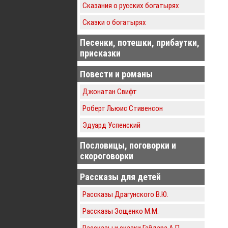
Сказания о русских богатырях
Сказки о богатырях
Песенки, потешки, прибаутки,
присказки
Повести и романы
Джонатан Свифт
Роберт Льюис Стивенсон
Эдуард Успенский
Пословицы, поговорки и
скороговорки
Рассказы для детей
Рассказы Драгунского В.Ю.
Рассказы Зощенко М.М.
Рассказы и сказки Гайдара А.П.