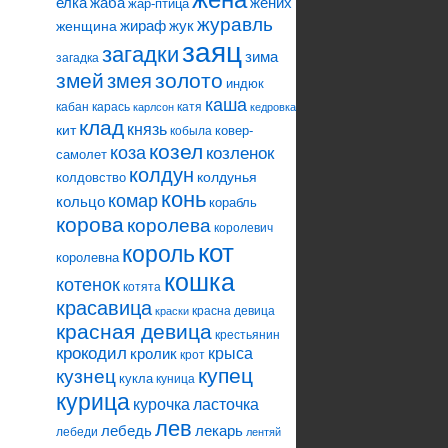
елка
жаба
жених
жар-птица
журавль
жираф
жук
женщина
заяц
загадки
зима
загадка
змей
змея
золото
индюк
каша
кабан
карась
катя
карлсон
кедровка
клад
князь
кит
ковер-
кобыла
козел
коза
козленок
самолет
колдун
колдунья
колдовство
конь
комар
кольцо
корабль
корова
королева
королевич
кот
король
королевна
кошка
котенок
котята
красавица
красна девица
краски
красная девица
крестьянин
крокодил
кролик
крыса
крот
купец
кузнец
кукла
куница
курица
ласточка
курочка
лев
лебедь
лекарь
лебеди
лентяй