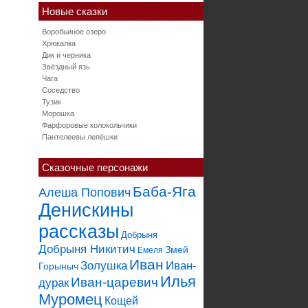
Новые сказки
Воробьиное озеро
Хрюкалка
Дик и черника
Звёздный язь
Чага
Соседство
Тузик
Морошка
Фарфоровые колокольчики
Пантелеевы лепёшки
Сказочные персонажи
Баба-Яга
Алеша Попович
Денискины
рассказы
Добрыня
Добрыня Никитич
Змей
Емеля
Иван
Золушка
Иван-
Горыныч
Илья
Иван-царевич
дурак
Муромец
Кощей