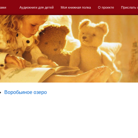
ками
Аудиокниги для детей
Моя книжная полка
О проекте
Прислать 
Воробьиное озеро