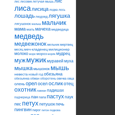
лис
лес
лесовик
летучая мышь
лиса
лисица
лодка
лось
лошадь
лягушка
людоед
мальчик
лягушонок
малыш
мама
мачеха
мать
медведица
медведь
медвежонок
мертвец
мельник
меч-кладенец
милиционер
месяц
молоко
мудрец
мороз
море
моряк
мужик
муж
муравей
муха
мышь
мышка
мышонок
обезьяна
невеста
новый год
обезьянка
обман
оборотень
овечка
овца
ослик
орел
осел
отец
олень
охотник
падишах
павиан
пастух
пан
паук
папа
падчерица
петух
пес
петушок
печь
пингвин
пирог
питон
подкова