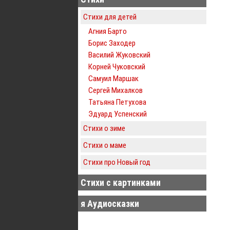
Стихи для детей
Агния Барто
Борис Заходер
Василий Жуковский
Корней Чуковский
Самуил Маршак
Сергей Михалков
Татьяна Петухова
Эдуард Успенский
Стихи о зиме
Стихи о маме
Стихи про Новый год
Стихи с картинками
я Аудиосказки