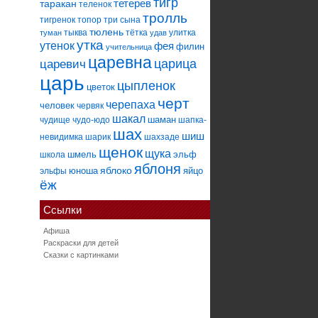
тигр
тетерев
таракан
теленок
тролль
тигренок
топор
три сына
тюлень
тыква
тётка
улитка
туман
удав
утка
утенок
фея
филин
учительница
царевна
царица
царевич
царь
цыпленок
цветок
черт
черепаха
человек
червяк
шакал
шаман
чудище
чудо-юдо
шапка-
шах
шиш
невидимка
шарик
шахзаде
щенок
щука
шмель
эльф
школа
яблоня
яблоко
юноша
яйцо
эльфы
ёж
Ссылки
Афиша
Раскраски для детей
Сказки с картинками