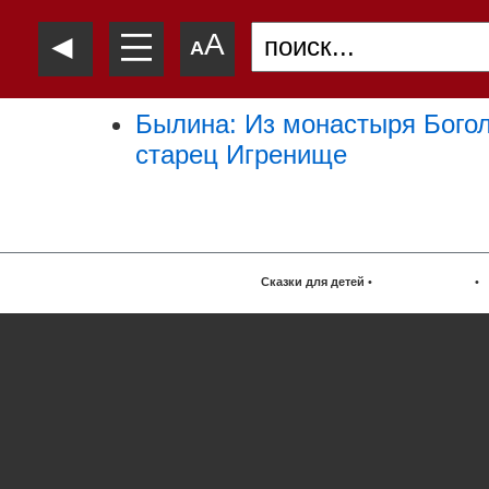
—
◄
A
—
A
—
Былина: Из монастыря Бого
старец Игренище
Сказки для детей
•
•