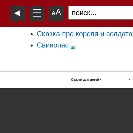
—
◄
A
—
A
—
Сказка про короля и солдат
Свинопас
Сказки для детей
•
•