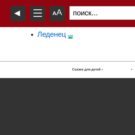
—
◄
A
—
A
—
Леденец
Сказки для детей
•
•