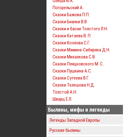
Олеша Ю.К.
Погорельский А.
Сказки Бажова П.П.
Сказки Бианки В.В
Сказки и басни Толстого Л.Н.
Сказки Катаева В. П.
Сказки Козлова С.Г.
Сказки Мамина-Сибиряка Д.Н.
Сказки Михалкова С.В.
Сказки Пляцковского М. С.
Сказки Пушкина А.С.
Сказки Сутеева В.Г.
Сказки Телешова Н.Д.
Толстой А.Н.
Шварц Е.Л.
Былины, мифы и легенды
Легенды Западной Европы
Русские былины