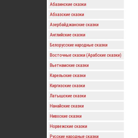
Абазинские сказки
Абхазские сказки
Азербайджанские сказки
Английские сказки
Белорусские народные сказки
Восточные сказки (Арабские сказки)
Вьетнамские сказки
Карельские сказки
Киргизские сказки
Латышские сказки
Нанайские сказки
Нивхские сказки
Норвежские сказки
Русские народные сказки