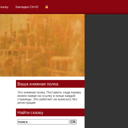
сказку
Закладка Ctrl+D
Ваша книжная полка
Это книжная полка. Поставить сюда книжку
можно нажав на ссылку в конце каждой
страницы. Это работает на кукисах)) без
регистрации
Найти сказку