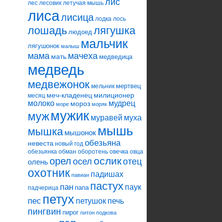
лис
лес
лесовик
летучая мышь
лиса
лисица
лодка
лось
лошадь
лягушка
людоед
мальчик
лягушонок
малыш
мама
мачеха
мать
медведица
медведь
медвежонок
мертвец
мельник
меч-кладенец
милиционер
месяц
молоко
мудрец
мороз
море
моряк
мужик
муж
муравей
муха
мышь
мышка
мышонок
обезьяна
невеста
новый год
обезьянка
обман
оборотень
овечка
овца
ослик
орел
осел
отец
олень
охотник
падишах
павиан
пастух
пан
паук
папа
падчерица
петух
пес
петушок
печь
пингвин
пирог
питон
подкова