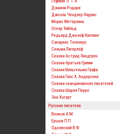
Гофман Э. Т. А.
Джанни Родари
Джоэль Чендлер Харрис
Морис Метерлинк
Оскар Уайльд
Редьярд Джозеф Киплинг
Сакариас Топелиус
Сельма Лагерлёф
Сказки Астрид Линдгрен
Сказки братьев Гримм
Сказки Вильгельма Гауфа
Сказки Ганс Х. Андерсена
Сказки скандинавских писателей
Сказки Шарля Перро
Энн Хогарт
Русские писатели
Волков А.М.
Ершов П.П.
Одоевский В.Ф.