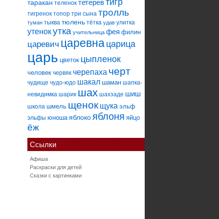
тигр
тетерев
таракан
теленок
тролль
тигренок
топор
три сына
тюлень
тыква
тётка
улитка
туман
удав
утка
утенок
фея
филин
учительница
царевна
царица
царевич
царь
цыпленок
цветок
черт
черепаха
человек
червяк
шакал
шаман
чудище
чудо-юдо
шапка-
шах
шиш
невидимка
шарик
шахзаде
щенок
щука
шмель
эльф
школа
яблоня
яблоко
юноша
яйцо
эльфы
ёж
Ссылки
Афиша
Раскраски для детей
Сказки с картинками