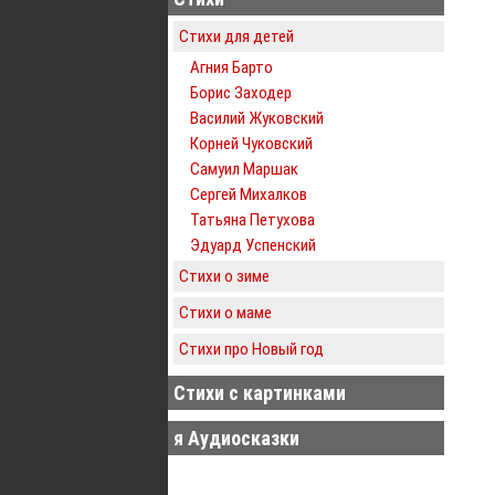
Стихи для детей
Агния Барто
Борис Заходер
Василий Жуковский
Корней Чуковский
Самуил Маршак
Сергей Михалков
Татьяна Петухова
Эдуард Успенский
Стихи о зиме
Стихи о маме
Стихи про Новый год
Стихи с картинками
я Аудиосказки