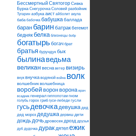
Святогор
Бессмертный
Сивка
Бурка
Снегурочка
Соловей разбойник
аист
азбука
Тугарин
айболит
акула
бабушка
баллада
баба
бабочка
барин
баран
батрак
бегемот
белка
бедняк
близнецы
бобр
богатырь
богач
брат
братья
бык
бурундук
былина
ведьма
великан
визирь
весна
ветер
волк
внучка
водяной
внук
война
волшебник
волшебница
воробей
ворона
ворон
врач
генерал
гном
гиппопотам
всадник
горох
гриб
гусли
голубь
гуси-лебеди
девочка
гусь
девушка
дед
дедушка
дети
дед мороз
дервиш
дочь
дождь
дрозд
дровосек
друзья
ежик
дурак
дятел
дуб
дудочка
жена