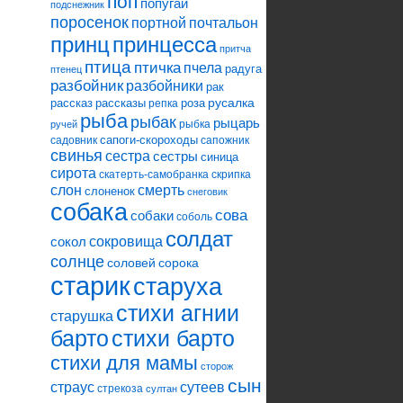
поп
попугай
подснежник
поросенок
портной
почтальон
принцесса
принц
притча
птица
птичка
пчела
радуга
птенец
разбойник
разбойники
рак
русалка
рассказ
рассказы
роза
репка
рыба
рыбак
рыцарь
рыбка
ручей
сапоги-скороходы
садовник
сапожник
свинья
сестра
сестры
синица
сирота
скатерть-самобранка
скрипка
слон
смерть
слоненок
снеговик
собака
сова
собаки
соболь
солдат
сокровища
сокол
солнце
соловей
сорока
старик
старуха
стихи агнии
старушка
барто
стихи барто
стихи для мамы
сторож
сын
страус
сутеев
стрекоза
султан