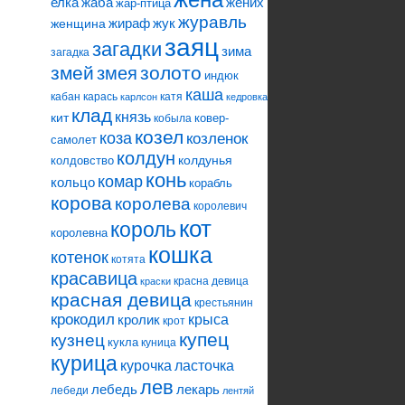
елка
жаба
жених
жар-птица
журавль
жираф
жук
женщина
заяц
загадки
зима
загадка
змей
змея
золото
индюк
каша
кабан
карась
катя
карлсон
кедровка
клад
князь
кит
ковер-
кобыла
козел
коза
козленок
самолет
колдун
колдунья
колдовство
конь
комар
кольцо
корабль
корова
королева
королевич
кот
король
королевна
кошка
котенок
котята
красавица
красна девица
краски
красная девица
крестьянин
крокодил
кролик
крыса
крот
купец
кузнец
кукла
куница
курица
ласточка
курочка
лев
лебедь
лекарь
лебеди
лентяй