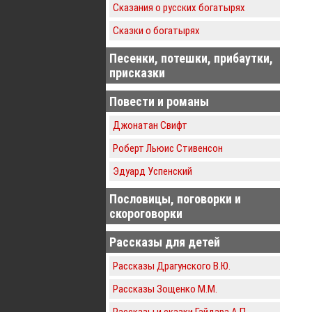
Сказания о русских богатырях
Сказки о богатырях
Песенки, потешки, прибаутки,
присказки
Повести и романы
Джонатан Свифт
Роберт Льюис Стивенсон
Эдуард Успенский
Пословицы, поговорки и
скороговорки
Рассказы для детей
Рассказы Драгунского В.Ю.
Рассказы Зощенко М.М.
Рассказы и сказки Гайдара А.П.