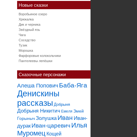
Новые сказки
Воробьиное озеро
Хрюкалка
Дик и черника
Звёздный язь
Чага
Соседство
Тузик
Морошка
Фарфоровые колокольчики
Пантелеевы лепёшки
Сказочные персонажи
Баба-Яга
Алеша Попович
Денискины
рассказы
Добрыня
Добрыня Никитич
Змей
Емеля
Иван
Золушка
Иван-
Горыныч
Илья
Иван-царевич
дурак
Муромец
Кощей