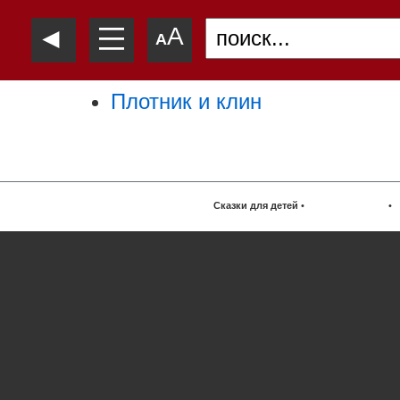
—
◄
A
—
A
—
Плотник и клин
Сказки для детей
•
•