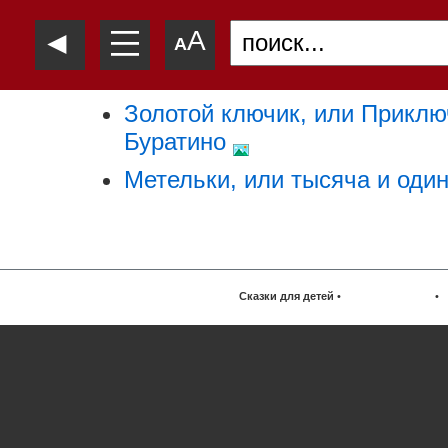
—
◄
A
—
A
—
Золотой ключик, или Прикл
Буратино
Метельки, или тысяча и оди
Сказки для детей
•
•