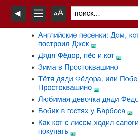
—
◄
A
—
A
—
Английские песенки: Дом, к
построил Джек
Дядя Фёдор, пёс и кот
Зима в Простоквашино
Тётя дяди Фёдора, или Побе
Простоквашино
Любимая девочка дяди Фёд
Бобик в гостях у Барбоса
Как кот с лисом ходил сапог
покупать