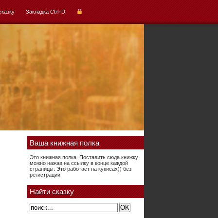
сказку
Закладка Ctrl+D
Ваша книжная полка
Это книжная полка. Поставить сюда книжку
можно нажав на ссылку в конце каждой
страницы. Это работает на кукисах)) без
регистрации
Найти сказку