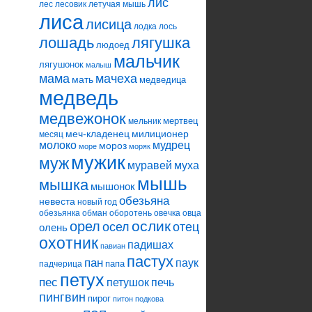
лис
лес
лесовик
летучая мышь
лиса
лисица
лодка
лось
лошадь
лягушка
людоед
мальчик
лягушонок
малыш
мама
мачеха
мать
медведица
медведь
медвежонок
мертвец
мельник
меч-кладенец
милиционер
месяц
молоко
мудрец
мороз
море
моряк
мужик
муж
муравей
муха
мышь
мышка
мышонок
обезьяна
невеста
новый год
обезьянка
обман
оборотень
овечка
овца
ослик
орел
осел
отец
олень
охотник
падишах
павиан
пастух
пан
паук
папа
падчерица
петух
пес
петушок
печь
пингвин
пирог
питон
подкова