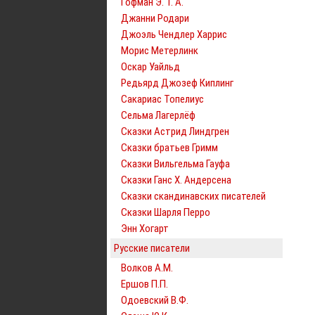
Гофман Э. Т. А.
Джанни Родари
Джоэль Чендлер Харрис
Морис Метерлинк
Оскар Уайльд
Редьярд Джозеф Киплинг
Сакариас Топелиус
Сельма Лагерлёф
Сказки Астрид Линдгрен
Сказки братьев Гримм
Сказки Вильгельма Гауфа
Сказки Ганс Х. Андерсена
Сказки скандинавских писателей
Сказки Шарля Перро
Энн Хогарт
Русские писатели
Волков А.М.
Ершов П.П.
Одоевский В.Ф.