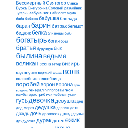
Святогор
Бессмертный
Сивка
Бурка
Снегурочка
Соловей разбойник
аист
азбука
Тугарин
айболит
акула
бабушка
баллада
баба
бабочка
барин
баран
батрак
бегемот
белка
бедняк
близнецы
бобр
богатырь
богач
брат
братья
бык
бурундук
былина
ведьма
великан
визирь
весна
ветер
волк
внучка
водяной
внук
война
волшебник
волшебница
воробей
ворона
ворон
врач
генерал
гном
гиппопотам
всадник
горох
гриб
гусли
голубь
гуси-лебеди
девочка
гусь
девушка
дед
дедушка
дети
дед мороз
дервиш
дочь
дождь
дрозд
дровосек
друзья
ежик
дурак
дятел
дуб
дудочка
жена