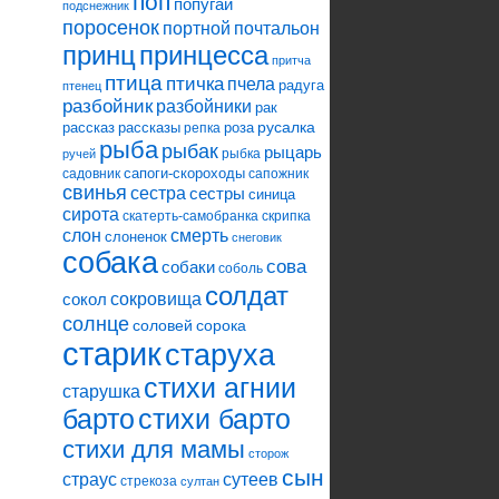
поп
попугай
подснежник
поросенок
портной
почтальон
принцесса
принц
притча
птица
птичка
пчела
радуга
птенец
разбойник
разбойники
рак
русалка
рассказ
рассказы
роза
репка
рыба
рыбак
рыцарь
рыбка
ручей
сапоги-скороходы
садовник
сапожник
свинья
сестра
сестры
синица
сирота
скатерть-самобранка
скрипка
слон
смерть
слоненок
снеговик
собака
сова
собаки
соболь
солдат
сокровища
сокол
солнце
соловей
сорока
старик
старуха
стихи агнии
старушка
барто
стихи барто
стихи для мамы
сторож
сын
страус
сутеев
стрекоза
султан