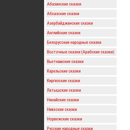
Абазинские сказки
Абхазские сказки
Азербайджанские сказки
Английские сказки
Белорусские народные сказки
Восточные сказки (Арабские сказки)
Вьетнамские сказки
Карельские сказки
Киргизские сказки
Латышские сказки
Нанайские сказки
Нивхские сказки
Норвежские сказки
Русские народные сказки