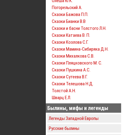
Олеша Ю.К.
Погорельский А.
Сказки Бажова П.П.
Сказки Бианки В.В
Сказки и басни Толстого Л.Н.
Сказки Катаева В. П.
Сказки Козлова С.Г.
Сказки Мамина-Сибиряка Д.Н.
Сказки Михалкова С.В.
Сказки Пляцковского М. С.
Сказки Пушкина А.С.
Сказки Сутеева В.Г.
Сказки Телешова Н.Д.
Толстой А.Н.
Шварц Е.Л.
Былины, мифы и легенды
Легенды Западной Европы
Русские былины