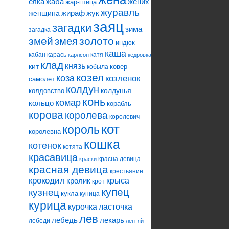
елка
жаба
жених
жар-птица
журавль
жираф
жук
женщина
заяц
загадки
зима
загадка
змей
змея
золото
индюк
каша
кабан
карась
катя
карлсон
кедровка
клад
князь
кит
ковер-
кобыла
козел
коза
козленок
самолет
колдун
колдунья
колдовство
конь
комар
кольцо
корабль
корова
королева
королевич
кот
король
королевна
кошка
котенок
котята
красавица
красна девица
краски
красная девица
крестьянин
крокодил
кролик
крыса
крот
купец
кузнец
кукла
куница
курица
ласточка
курочка
лев
лебедь
лекарь
лебеди
лентяй