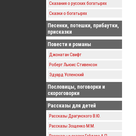
Сказания о русских богатырях
Сказки о богатырях
Песенки, потешки, прибаутки,
присказки
Повести и романы
Джонатан Свифт
Роберт Льюис Стивенсон
Эдуард Успенский
Пословицы, поговорки и
скороговорки
Рассказы для детей
Рассказы Драгунского В.Ю.
Рассказы Зощенко М.М.
Рассказы и сказки Гайдара А.П.