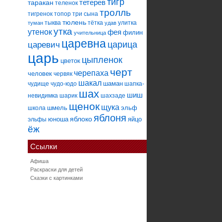
тигр
тетерев
таракан
теленок
тролль
тигренок
топор
три сына
тюлень
тыква
тётка
улитка
туман
удав
утка
утенок
фея
филин
учительница
царевна
царица
царевич
царь
цыпленок
цветок
черт
черепаха
человек
червяк
шакал
шаман
чудище
чудо-юдо
шапка-
шах
шиш
невидимка
шарик
шахзаде
щенок
щука
шмель
эльф
школа
яблоня
яблоко
юноша
яйцо
эльфы
ёж
Ссылки
Афиша
Раскраски для детей
Сказки с картинками