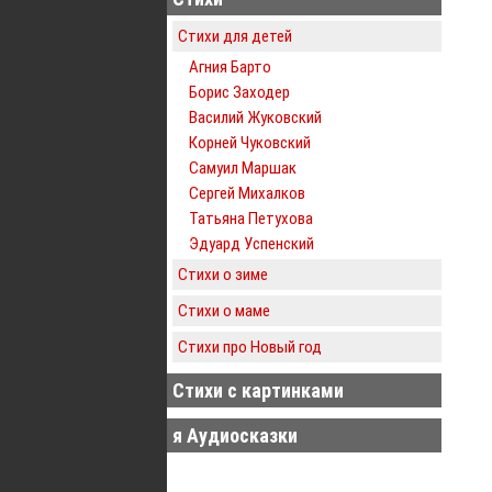
Стихи для детей
Агния Барто
Борис Заходер
Василий Жуковский
Корней Чуковский
Самуил Маршак
Сергей Михалков
Татьяна Петухова
Эдуард Успенский
Стихи о зиме
Стихи о маме
Стихи про Новый год
Стихи с картинками
я Аудиосказки