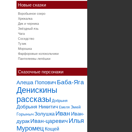
Новые сказки
Воробьиное озеро
Хрюкалка
Дик и черника
Звёздный язь
Чага
Соседство
Тузик
Морошка
Фарфоровые колокольчики
Пантелеевы лепёшки
Сказочные персонажи
Баба-Яга
Алеша Попович
Денискины
рассказы
Добрыня
Добрыня Никитич
Змей
Емеля
Иван
Золушка
Иван-
Горыныч
Илья
Иван-царевич
дурак
Муромец
Кощей