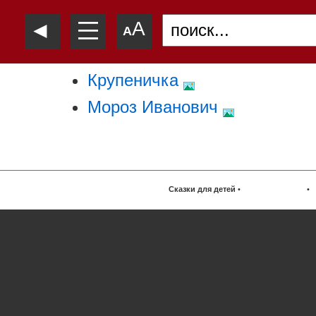
—
◄
A
—
A
—
Крупеничка
Мороз Иванович
Сказки для детей
•
•