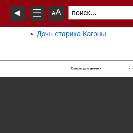
—
◄
A
—
A
—
Дочь старика Кагэны
Сказки для детей
•
•