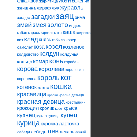
елка
жаба
жених
жар-птица
журавль
жираф
жук
женщина
заяц
загадки
зима
загадка
змей
змея
золото
индюк
каша
кабан
карась
катя
карлсон
кедровка
клад
князь
кит
ковер-
кобыла
козел
коза
козленок
самолет
колдун
колдунья
колдовство
конь
комар
кольцо
корабль
корова
королева
королевич
кот
король
королевна
кошка
котенок
котята
красавица
красна девица
краски
красная девица
крестьянин
крокодил
кролик
крыса
крот
купец
кузнец
кукла
куница
курица
ласточка
курочка
лев
лебедь
лекарь
лебеди
лентяй