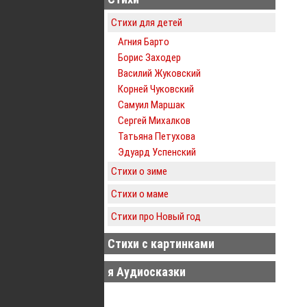
Стихи для детей
Агния Барто
Борис Заходер
Василий Жуковский
Корней Чуковский
Самуил Маршак
Сергей Михалков
Татьяна Петухова
Эдуард Успенский
Стихи о зиме
Стихи о маме
Стихи про Новый год
Стихи с картинками
я Аудиосказки