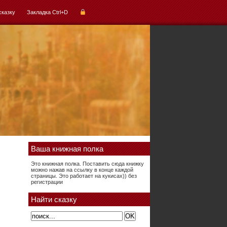
сказку
Закладка Ctrl+D
Ваша книжная полка
Это книжная полка. Поставить сюда книжку
можно нажав на ссылку в конце каждой
страницы. Это работает на кукисах)) без
регистрации
Найти сказку