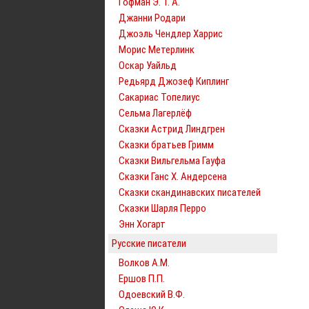
Гофман Э. Т. А.
Джанни Родари
Джоэль Чендлер Харрис
Морис Метерлинк
Оскар Уайльд
Редьярд Джозеф Киплинг
Сакариас Топелиус
Сельма Лагерлёф
Сказки Астрид Линдгрен
Сказки братьев Гримм
Сказки Вильгельма Гауфа
Сказки Ганс Х. Андерсена
Сказки скандинавских писателей
Сказки Шарля Перро
Энн Хогарт
Русские писатели
Волков А.М.
Ершов П.П.
Одоевский В.Ф.