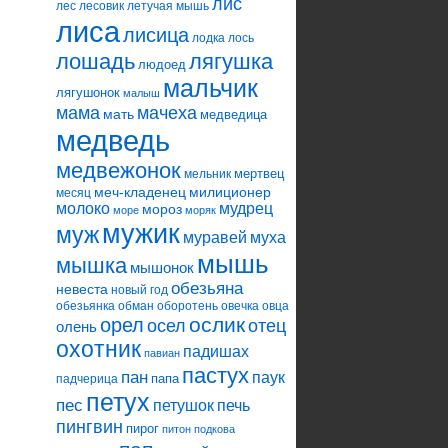
лис
лес
лесовик
летучая мышь
лиса
лисица
лодка
лось
лошадь
лягушка
людоед
мальчик
лягушонок
малыш
мама
мачеха
мать
медведица
медведь
медвежонок
мертвец
мельник
меч-кладенец
милиционер
месяц
молоко
мудрец
мороз
море
моряк
мужик
муж
муравей
муха
мышь
мышка
мышонок
обезьяна
невеста
новый год
обезьянка
обман
оборотень
овечка
овца
ослик
орел
осел
отец
олень
охотник
падишах
павиан
пастух
пан
паук
папа
падчерица
петух
пес
петушок
печь
пингвин
пирог
питон
подкова