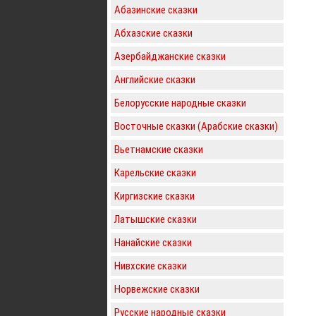
Абазинские сказки
Абхазские сказки
Азербайджанские сказки
Английские сказки
Белорусские народные сказки
Восточные сказки (Арабские сказки)
Вьетнамские сказки
Карельские сказки
Киргизские сказки
Латышские сказки
Нанайские сказки
Нивхские сказки
Норвежские сказки
Русские народные сказки