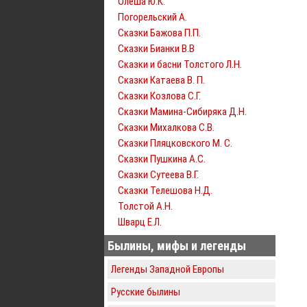
Олеша Ю.К.
Погорельский А.
Сказки Бажова П.П.
Сказки Бианки В.В
Сказки и басни Толстого Л.Н.
Сказки Катаева В. П.
Сказки Козлова С.Г.
Сказки Мамина-Сибиряка Д.Н.
Сказки Михалкова С.В.
Сказки Пляцковского М. С.
Сказки Пушкина А.С.
Сказки Сутеева В.Г.
Сказки Телешова Н.Д.
Толстой А.Н.
Шварц Е.Л.
Былины, мифы и легенды
Легенды Западной Европы
Русские былины