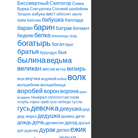
Святогор
Бессмертный
Сивка
Бурка
Снегурочка
Соловей разбойник
аист
азбука
Тугарин
айболит
акула
бабушка
баллада
баба
бабочка
барин
баран
батрак
бегемот
белка
бедняк
близнецы
бобр
богатырь
богач
брат
братья
бык
бурундук
былина
ведьма
великан
визирь
весна
ветер
волк
внучка
водяной
внук
война
волшебник
волшебница
воробей
ворона
ворон
врач
генерал
гном
гиппопотам
всадник
горох
гриб
гусли
голубь
гуси-лебеди
девочка
гусь
девушка
дед
дедушка
дети
дед мороз
дервиш
дочь
дождь
дрозд
дровосек
друзья
ежик
дурак
дятел
дуб
дудочка
жена