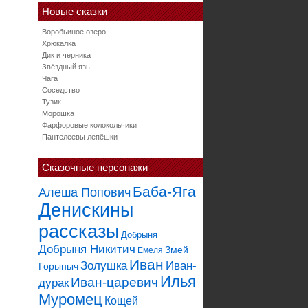
Новые сказки
Воробьиное озеро
Хрюкалка
Дик и черника
Звёздный язь
Чага
Соседство
Тузик
Морошка
Фарфоровые колокольчики
Пантелеевы лепёшки
Сказочные персонажи
Баба-Яга
Алеша Попович
Денискины
рассказы
Добрыня
Добрыня Никитич
Змей
Емеля
Иван
Золушка
Иван-
Горыныч
Илья
Иван-царевич
дурак
Муромец
Кощей