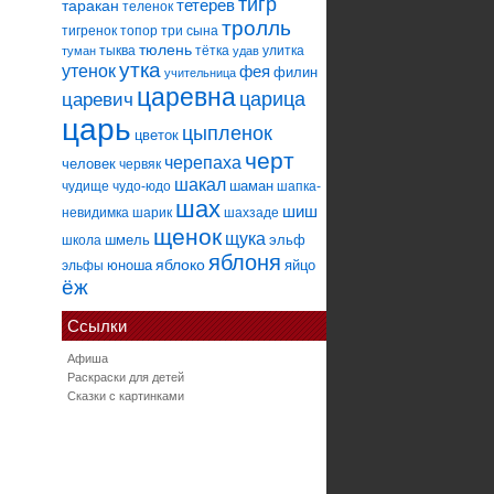
тигр
тетерев
таракан
теленок
тролль
тигренок
топор
три сына
тюлень
тыква
тётка
улитка
туман
удав
утка
утенок
фея
филин
учительница
царевна
царица
царевич
царь
цыпленок
цветок
черт
черепаха
человек
червяк
шакал
шаман
чудище
чудо-юдо
шапка-
шах
шиш
невидимка
шарик
шахзаде
щенок
щука
шмель
эльф
школа
яблоня
яблоко
юноша
яйцо
эльфы
ёж
Ссылки
Афиша
Раскраски для детей
Сказки с картинками