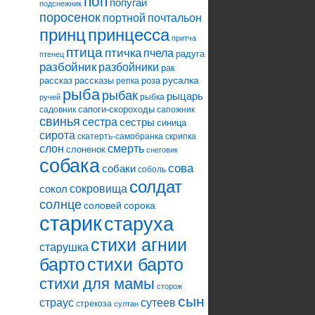
поп
попугай
подснежник
поросенок
портной
почтальон
принцесса
принц
притча
птица
птичка
пчела
радуга
птенец
разбойник
разбойники
рак
русалка
рассказ
рассказы
роза
репка
рыба
рыбак
рыцарь
рыбка
ручей
сапоги-скороходы
садовник
сапожник
свинья
сестра
сестры
синица
сирота
скатерть-самобранка
скрипка
слон
смерть
слоненок
снеговик
собака
сова
собаки
соболь
солдат
сокровища
сокол
солнце
соловей
сорока
старик
старуха
стихи агнии
старушка
барто
стихи барто
стихи для мамы
сторож
сын
страус
сутеев
стрекоза
султан