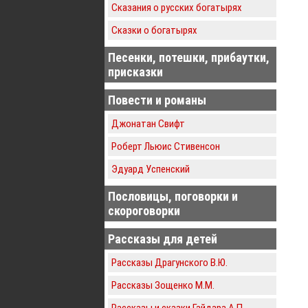
Сказания о русских богатырях
Сказки о богатырях
Песенки, потешки, прибаутки,
присказки
Повести и романы
Джонатан Свифт
Роберт Льюис Стивенсон
Эдуард Успенский
Пословицы, поговорки и
скороговорки
Рассказы для детей
Рассказы Драгунского В.Ю.
Рассказы Зощенко М.М.
Рассказы и сказки Гайдара А.П.