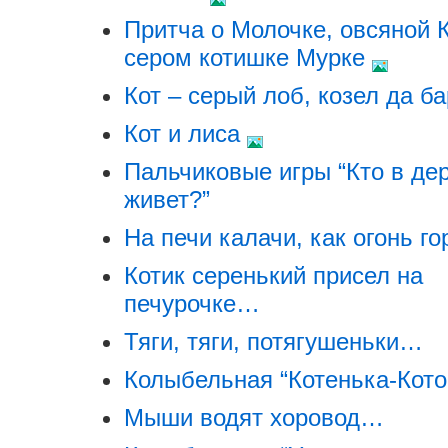
Притча о Молочке, овсяной 
сером котишке Мурке
Кот – серый лоб, козел да б
Кот и лиса
Пальчиковые игры “Кто в де
живет?”
На печи калачи, как огонь г
Котик серенький присел на
печурочке…
Тяги, тяги, потягушеньки…
Колыбельная “Котенька-Кото
Мыши водят хоровод…