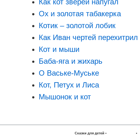
Как кот зверей напугал
Ох и золотая табакерка
Котик – золотой лобик
Как Иван чертей перехитрил
Кот и мыши
Баба-яга и жихарь
О Ваське-Муське
Кот, Петух и Лиса
Мышонок и кот
Сказки для детей
•
•