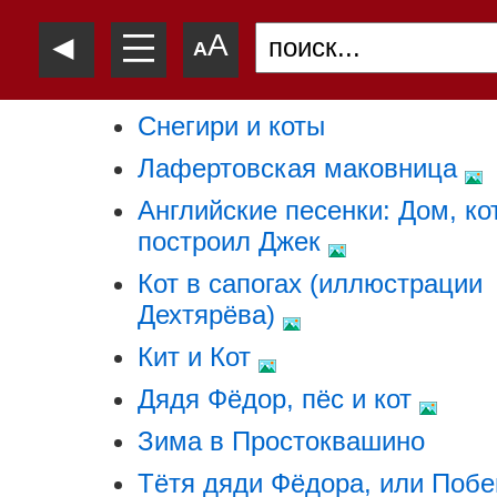
—
◄
A
—
A
—
Снегири и коты
Лафертовская маковница
Английские песенки: Дом, к
построил Джек
Кот в сапогах (иллюстрации
Дехтярёва)
Кит и Кот
Дядя Фёдор, пёс и кот
Зима в Простоквашино
Тётя дяди Фёдора, или Побе