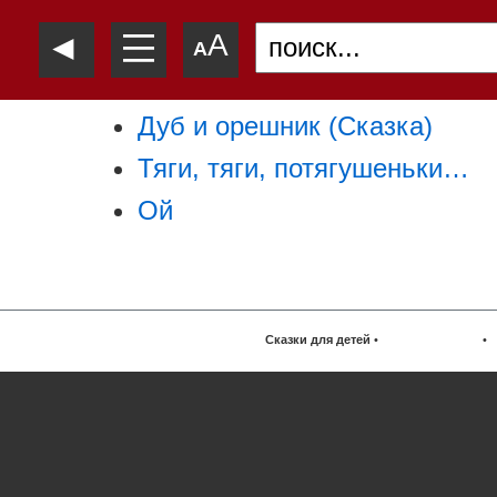
—
◄
A
—
A
—
Дуб и орешник (Сказка)
Тяги, тяги, потягушеньки…
Ой
Сказки для детей
•
•