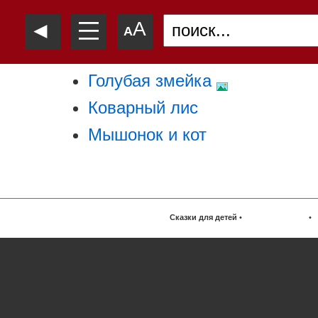
—
◄
A
—
A
—
Голубая змейка
Коварный лис
Мышонок и кот
Сказки для детей
•
•