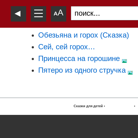
—
◄
A
—
A
—
Обезьяна и горох (Сказка)
Сей, сей горох…
Принцесса на горошине
Пятеро из одного стручка
Сказки для детей
•
•