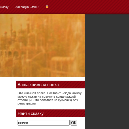
сказку
Закладка Ctrl+D
Ваша книжная полка
Это книжная полка. Поставить сюда книжку
можно нажав на ссылку в конце каждой
страницы. Это работает на кукисах)) без
регистрации
Найти сказку