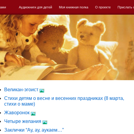
ками
Аудиокниги для детей
Моя книжная полка
О проекте
Прислать 
Великан-эгоист
Стихи детям о весне и весенних праздниках (8 марта,
стихи о маме)
Жаворонок
Четыре желания
Заклички “Ау, ау, аукаем…”