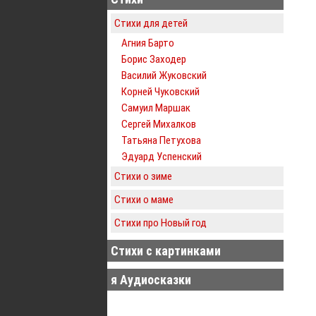
Стихи для детей
Агния Барто
Борис Заходер
Василий Жуковский
Корней Чуковский
Самуил Маршак
Сергей Михалков
Татьяна Петухова
Эдуард Успенский
Стихи о зиме
Стихи о маме
Стихи про Новый год
Стихи с картинками
я Аудиосказки