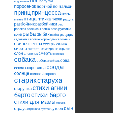
поп
попугай
подснежник
поросенок
портной
почтальон
принцесса
принц
притча
птица
птичка
пчела
радуга
птенец
разбойник
разбойники
рак
русалка
рассказ
рассказы
роза
репка
рыба
рыбак
рыцарь
рыбка
ручей
сапоги-скороходы
садовник
сапожник
свинья
сестра
сестры
синица
сирота
скатерть-самобранка
скрипка
слон
смерть
слоненок
снеговик
собака
сова
собаки
соболь
солдат
сокровища
сокол
солнце
соловей
сорока
старик
старуха
стихи агнии
старушка
барто
стихи барто
стихи для мамы
сторож
сын
страус
сутеев
стрекоза
султан