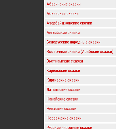
Абазинские сказки
Абхазские сказки
Азербайджанские сказки
Английские сказки
Белорусские народные сказки
Восточные сказки (Арабские сказки)
Вьетнамские сказки
Карельские сказки
Киргизские сказки
Латышские сказки
Нанайские сказки
Нивхские сказки
Норвежские сказки
Русские народные сказки