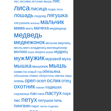
лис
лес
лесовик
летучая мышь
лиса
лисица
лодка
лось
лошадь
лягушка
людоед
мальчик
лягушонок
малыш
мама
мачеха
мать
медведица
медведь
медвежонок
мертвец
мельник
меч-кладенец
милиционер
месяц
молоко
мудрец
мороз
море
моряк
мужик
муж
муравей
муха
мышь
мышка
мышонок
обезьяна
невеста
новый год
обезьянка
обман
оборотень
овечка
овца
ослик
орел
осел
отец
олень
охотник
падишах
павиан
пастух
пан
паук
папа
падчерица
петух
пес
петушок
печь
пингвин
пирог
питон
подкова