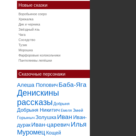
Новые сказки
Воробьиное озеро
Хрюкалка
Дик и черника
Звёздный язь
Чага
Соседство
Тузик
Морошка
Фарфоровые колокольчики
Пантелеевы лепёшки
Сказочные персонажи
Баба-Яга
Алеша Попович
Денискины
рассказы
Добрыня
Добрыня Никитич
Змей
Емеля
Иван
Золушка
Иван-
Горыныч
Илья
Иван-царевич
дурак
Муромец
Кощей