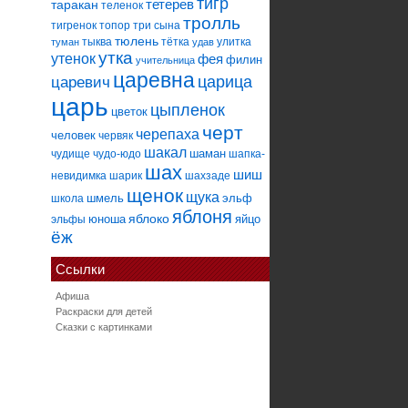
тигр
тетерев
таракан
теленок
тролль
тигренок
топор
три сына
тюлень
тыква
тётка
улитка
туман
удав
утка
утенок
фея
филин
учительница
царевна
царица
царевич
царь
цыпленок
цветок
черт
черепаха
человек
червяк
шакал
шаман
чудище
чудо-юдо
шапка-
шах
шиш
невидимка
шарик
шахзаде
щенок
щука
шмель
эльф
школа
яблоня
яблоко
юноша
яйцо
эльфы
ёж
Ссылки
Афиша
Раскраски для детей
Сказки с картинками