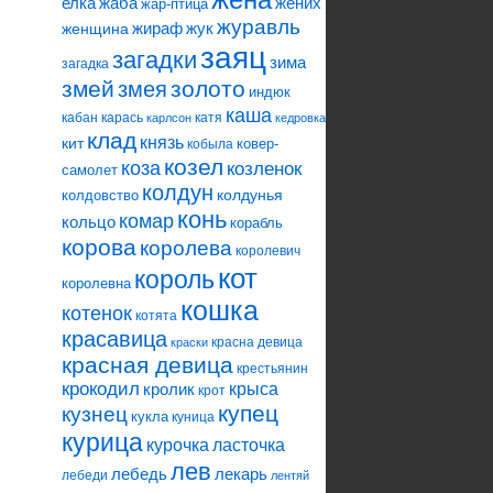
елка
жаба
жених
жар-птица
журавль
жираф
жук
женщина
заяц
загадки
зима
загадка
змей
змея
золото
индюк
каша
кабан
карась
катя
карлсон
кедровка
клад
князь
кит
ковер-
кобыла
козел
коза
козленок
самолет
колдун
колдунья
колдовство
конь
комар
кольцо
корабль
корова
королева
королевич
кот
король
королевна
кошка
котенок
котята
красавица
красна девица
краски
красная девица
крестьянин
крокодил
кролик
крыса
крот
купец
кузнец
кукла
куница
курица
ласточка
курочка
лев
лебедь
лекарь
лебеди
лентяй