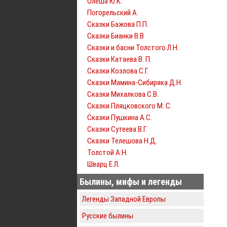
Олеша Ю.К.
Погорельский А.
Сказки Бажова П.П.
Сказки Бианки В.В
Сказки и басни Толстого Л.Н.
Сказки Катаева В. П.
Сказки Козлова С.Г.
Сказки Мамина-Сибиряка Д.Н.
Сказки Михалкова С.В.
Сказки Пляцковского М. С.
Сказки Пушкина А.С.
Сказки Сутеева В.Г.
Сказки Телешова Н.Д.
Толстой А.Н.
Шварц Е.Л.
Былины, мифы и легенды
Легенды Западной Европы
Русские былины