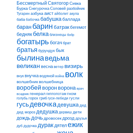
Святогор
Бессмертный
Сивка
Бурка
Снегурочка
Соловей разбойник
аист
азбука
Тугарин
айболит
акула
бабушка
баллада
баба
бабочка
барин
баран
батрак
бегемот
белка
бедняк
близнецы
бобр
богатырь
богач
брат
братья
бык
бурундук
былина
ведьма
великан
визирь
весна
ветер
волк
внучка
водяной
внук
война
волшебник
волшебница
воробей
ворона
ворон
врач
генерал
гном
гиппопотам
всадник
горох
гриб
гусли
голубь
гуси-лебеди
девочка
гусь
девушка
дед
дедушка
дети
дед мороз
дервиш
дочь
дождь
дрозд
дровосек
друзья
ежик
дурак
дятел
дуб
дудочка
жена