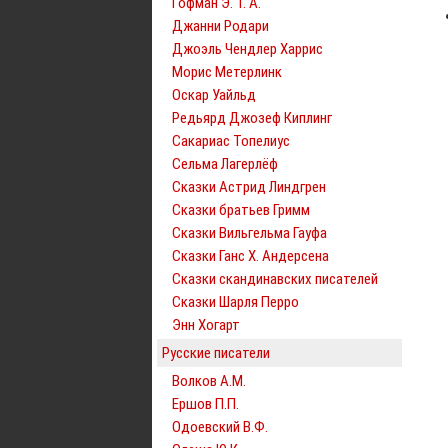
Гофман Э. Т. А.
Джанни Родари
Джоэль Чендлер Харрис
Морис Метерлинк
Оскар Уайльд
Редьярд Джозеф Киплинг
Сакариас Топелиус
Сельма Лагерлёф
Сказки Астрид Линдгрен
Сказки братьев Гримм
Сказки Вильгельма Гауфа
Сказки Ганс Х. Андерсена
Сказки скандинавских писателей
Сказки Шарля Перро
Энн Хогарт
Русские писатели
Волков А.М.
Ершов П.П.
Одоевский В.Ф.