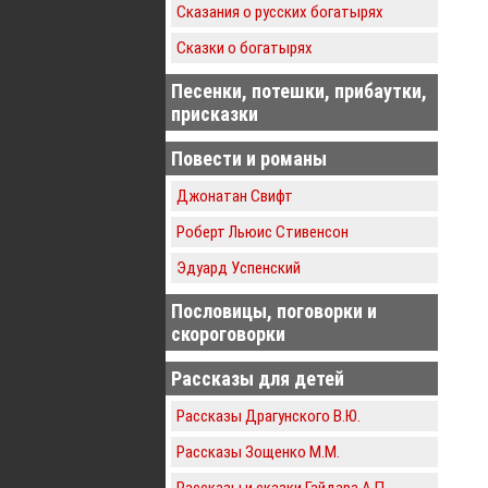
Сказания о русских богатырях
Сказки о богатырях
Песенки, потешки, прибаутки,
присказки
Повести и романы
Джонатан Свифт
Роберт Льюис Стивенсон
Эдуард Успенский
Пословицы, поговорки и
скороговорки
Рассказы для детей
Рассказы Драгунского В.Ю.
Рассказы Зощенко М.М.
Рассказы и сказки Гайдара А.П.