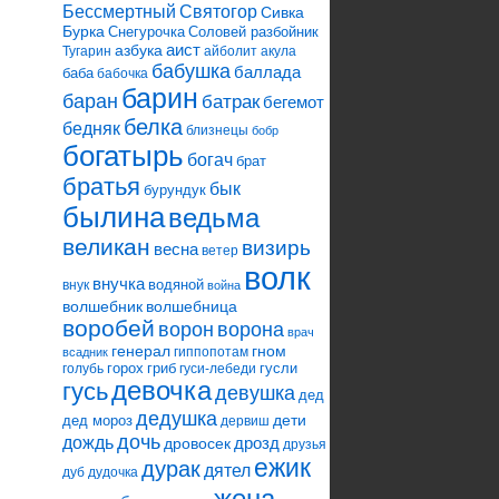
Святогор
Бессмертный
Сивка
Бурка
Снегурочка
Соловей разбойник
аист
азбука
Тугарин
айболит
акула
бабушка
баллада
баба
бабочка
барин
баран
батрак
бегемот
белка
бедняк
близнецы
бобр
богатырь
богач
брат
братья
бык
бурундук
былина
ведьма
великан
визирь
весна
ветер
волк
внучка
водяной
внук
война
волшебник
волшебница
воробей
ворона
ворон
врач
генерал
гном
гиппопотам
всадник
горох
гриб
гусли
голубь
гуси-лебеди
девочка
гусь
девушка
дед
дедушка
дети
дед мороз
дервиш
дочь
дождь
дрозд
дровосек
друзья
ежик
дурак
дятел
дуб
дудочка
жена