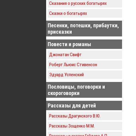
Сказания о русских богатырях
Сказки о богатырях
Песенки, потешки, прибаутки,
присказки
Повести и романы
Джонатан Свифт
Роберт Льюис Стивенсон
Эдуард Успенский
Пословицы, поговорки и
скороговорки
Рассказы для детей
Рассказы Драгунского В.Ю.
Рассказы Зощенко М.М.
Рассказы и сказки Гайдара А.П.