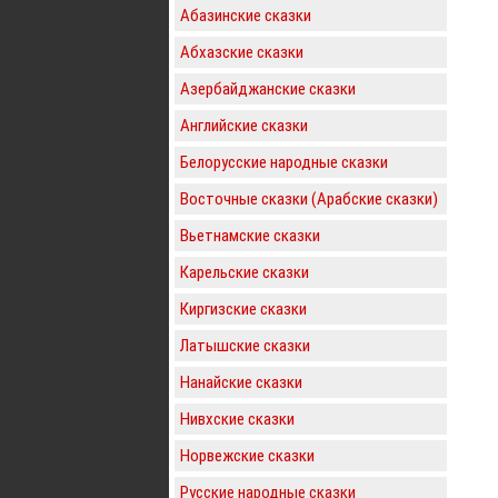
Абазинские сказки
Абхазские сказки
Азербайджанские сказки
Английские сказки
Белорусские народные сказки
Восточные сказки (Арабские сказки)
Вьетнамские сказки
Карельские сказки
Киргизские сказки
Латышские сказки
Нанайские сказки
Нивхские сказки
Норвежские сказки
Русские народные сказки