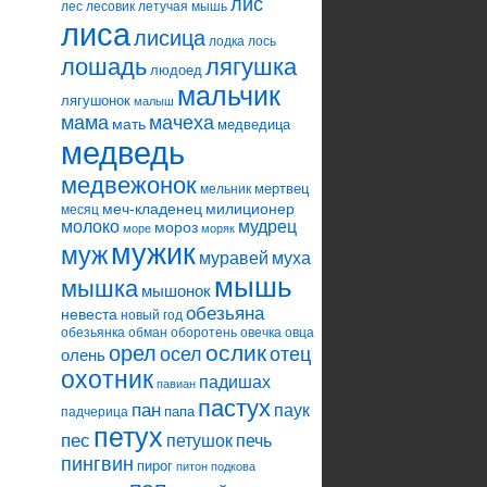
лис
лес
лесовик
летучая мышь
лиса
лисица
лодка
лось
лошадь
лягушка
людоед
мальчик
лягушонок
малыш
мама
мачеха
мать
медведица
медведь
медвежонок
мертвец
мельник
меч-кладенец
милиционер
месяц
молоко
мудрец
мороз
море
моряк
мужик
муж
муравей
муха
мышь
мышка
мышонок
обезьяна
невеста
новый год
обезьянка
обман
оборотень
овечка
овца
ослик
орел
осел
отец
олень
охотник
падишах
павиан
пастух
пан
паук
папа
падчерица
петух
пес
петушок
печь
пингвин
пирог
питон
подкова