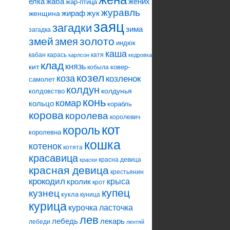
елка
жаба
жених
жар-птица
журавль
жираф
жук
женщина
заяц
загадки
зима
загадка
змей
змея
золото
индюк
каша
кабан
карась
катя
карлсон
кедровка
клад
князь
кит
ковер-
кобыла
козел
коза
козленок
самолет
колдун
колдунья
колдовство
конь
комар
кольцо
корабль
корова
королева
королевич
кот
король
королевна
кошка
котенок
котята
красавица
красна девица
краски
красная девица
крестьянин
крокодил
кролик
крыса
крот
купец
кузнец
кукла
куница
курица
ласточка
курочка
лев
лебедь
лекарь
лебеди
лентяй