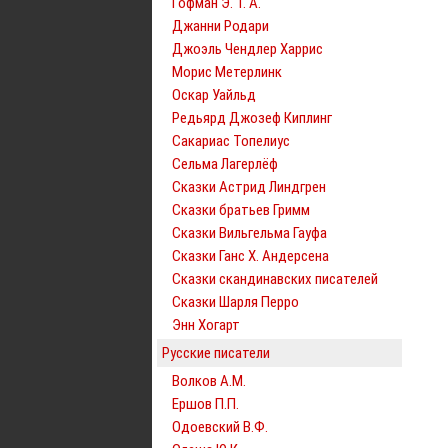
Гофман Э. Т. А.
Джанни Родари
Джоэль Чендлер Харрис
Морис Метерлинк
Оскар Уайльд
Редьярд Джозеф Киплинг
Сакариас Топелиус
Сельма Лагерлёф
Сказки Астрид Линдгрен
Сказки братьев Гримм
Сказки Вильгельма Гауфа
Сказки Ганс Х. Андерсена
Сказки скандинавских писателей
Сказки Шарля Перро
Энн Хогарт
Русские писатели
Волков А.М.
Ершов П.П.
Одоевский В.Ф.