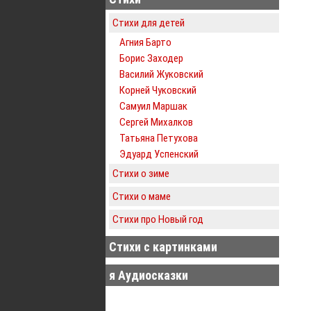
Стихи для детей
Агния Барто
Борис Заходер
Василий Жуковский
Корней Чуковский
Самуил Маршак
Сергей Михалков
Татьяна Петухова
Эдуард Успенский
Стихи о зиме
Стихи о маме
Стихи про Новый год
Стихи с картинками
я Аудиосказки