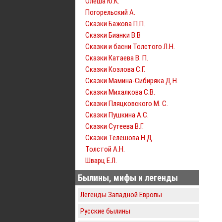
Олеша Ю.К.
Погорельский А.
Сказки Бажова П.П.
Сказки Бианки В.В
Сказки и басни Толстого Л.Н.
Сказки Катаева В. П.
Сказки Козлова С.Г.
Сказки Мамина-Сибиряка Д.Н.
Сказки Михалкова С.В.
Сказки Пляцковского М. С.
Сказки Пушкина А.С.
Сказки Сутеева В.Г.
Сказки Телешова Н.Д.
Толстой А.Н.
Шварц Е.Л.
Былины, мифы и легенды
Легенды Западной Европы
Русские былины