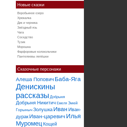
Новые сказки
Воробьиное озеро
Хрюкалка
Дик и черника
Звёздный язь
Чага
Соседство
Тузик
Морошка
Фарфоровые колокольчики
Пантелеевы лепёшки
Сказочные персонажи
Баба-Яга
Алеша Попович
Денискины
рассказы
Добрыня
Добрыня Никитич
Змей
Емеля
Иван
Золушка
Иван-
Горыныч
Илья
Иван-царевич
дурак
Муромец
Кощей