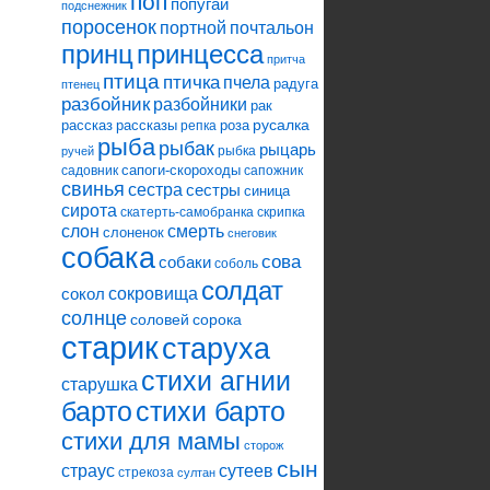
поп
попугай
подснежник
поросенок
портной
почтальон
принцесса
принц
притча
птица
птичка
пчела
радуга
птенец
разбойник
разбойники
рак
русалка
рассказ
рассказы
роза
репка
рыба
рыбак
рыцарь
рыбка
ручей
сапоги-скороходы
садовник
сапожник
свинья
сестра
сестры
синица
сирота
скатерть-самобранка
скрипка
слон
смерть
слоненок
снеговик
собака
сова
собаки
соболь
солдат
сокровища
сокол
солнце
соловей
сорока
старик
старуха
стихи агнии
старушка
барто
стихи барто
стихи для мамы
сторож
сын
страус
сутеев
стрекоза
султан