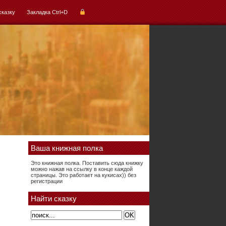
сказку
Закладка Ctrl+D
Ваша книжная полка
Это книжная полка. Поставить сюда книжку
можно нажав на ссылку в конце каждой
страницы. Это работает на кукисах)) без
регистрации
Найти сказку