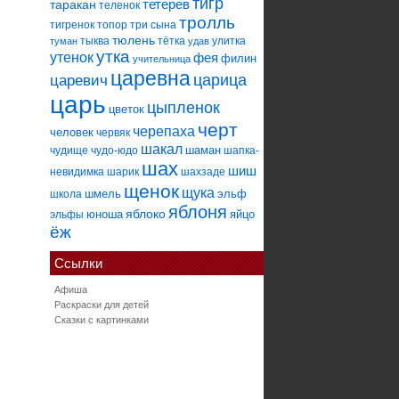
тигр
тетерев
таракан
теленок
тролль
тигренок
топор
три сына
тюлень
тыква
тётка
улитка
туман
удав
утка
утенок
фея
филин
учительница
царевна
царица
царевич
царь
цыпленок
цветок
черт
черепаха
человек
червяк
шакал
шаман
чудище
чудо-юдо
шапка-
шах
шиш
невидимка
шарик
шахзаде
щенок
щука
шмель
эльф
школа
яблоня
яблоко
юноша
яйцо
эльфы
ёж
Ссылки
Афиша
Раскраски для детей
Сказки с картинками