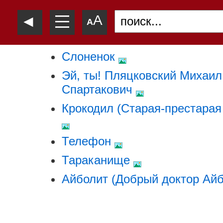
—
◄
A
—
A
—
Слоненок
Эй, ты! Пляцковский Михаил
Спартакович
Крокодил (Старая-престарая
Телефон
Тараканище
Айболит (Добрый доктор Ай