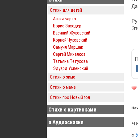
Да
Стихи для детей
— 
Агния Барто
Ру
Борис Заходер
Эт
Василий Жуковский
Корней Чуковский
Самуил Маршак
Сергей Михалков
П
Татьяна Петухова
Эдуард Успенский
Стихи о зиме
Стихи о маме
Стихи про Новый год
Нах
Стихи с картинками
я Аудиосказки
Чи
«