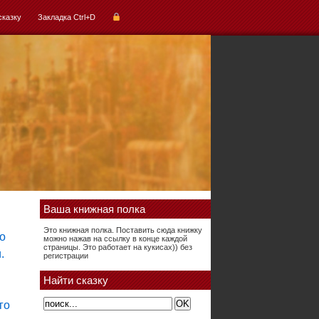
сказку
Закладка Ctrl+D
Ваша книжная полка
Это книжная полка. Поставить сюда книжку
можно нажав на ссылку в конце каждой
страницы. Это работает на кукисах)) без
регистрации
Найти сказку