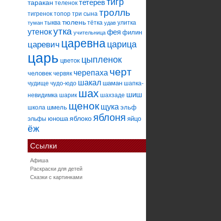
тигр
тетерев
таракан
теленок
тролль
тигренок
топор
три сына
тюлень
тыква
тётка
улитка
туман
удав
утка
утенок
фея
филин
учительница
царевна
царица
царевич
царь
цыпленок
цветок
черт
черепаха
человек
червяк
шакал
шаман
чудище
чудо-юдо
шапка-
шах
шиш
невидимка
шарик
шахзаде
щенок
щука
шмель
эльф
школа
яблоня
яблоко
юноша
яйцо
эльфы
ёж
Ссылки
Афиша
Раскраски для детей
Сказки с картинками