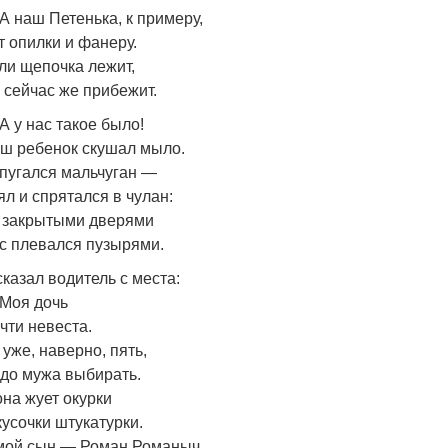
А наш Петенька, к примеру,
т опилки и фанеру.
ли щепочка лежит,
 сейчас же прибежит.
А у нас такое было!
ш ребенок скушал мыло.
пугался мальчуган —
ял и спрятался в чулан:
 закрытыми дверями
с плевался пузырями.
сказал водитель с места:
Моя дочь
чти невеста.
 уже, наверно, пять,
до мужа выбирать.
она жует окурки
кусочки штукатурки.
мой сын — Роман Романыч,