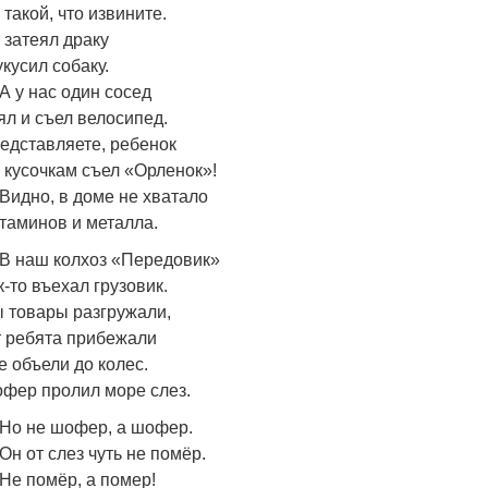
 такой, что извините.
 затеял драку
укусил собаку.
А у нас один сосед
ял и съел велосипед.
едставляете, ребенок
 кусочкам съел «Орленок»!
Видно, в доме не хватало
таминов и металла.
В наш колхоз «Передовик»
к-то въехал грузовик.
 товары разгружали,
т ребята прибежали
е объели до колес.
фер пролил море слез.
Но не шофер, а шофер.
Он от слез чуть не помёр.
Не помёр, а помер!