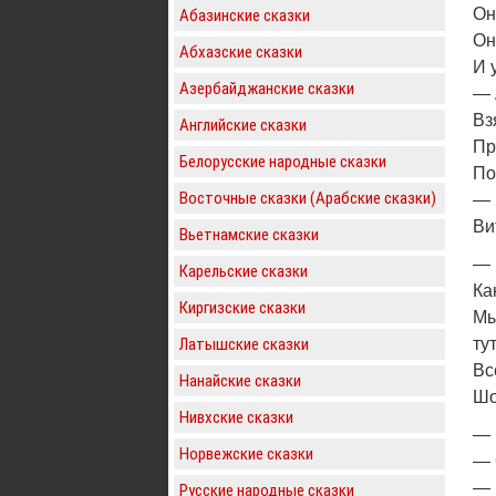
Он
Абазинские сказки
Он
Абхазские сказки
И 
Азербайджанские сказки
— 
Вз
Английские сказки
Пр
Белорусские народные сказки
По
Восточные сказки (Арабские сказки)
— 
Ви
Вьетнамские сказки
— 
Карельские сказки
Ка
Киргизские сказки
Мы
Латышские сказки
ту
Вс
Нанайские сказки
Шо
Нивхские сказки
— 
Норвежские сказки
— 
— 
Русские народные сказки