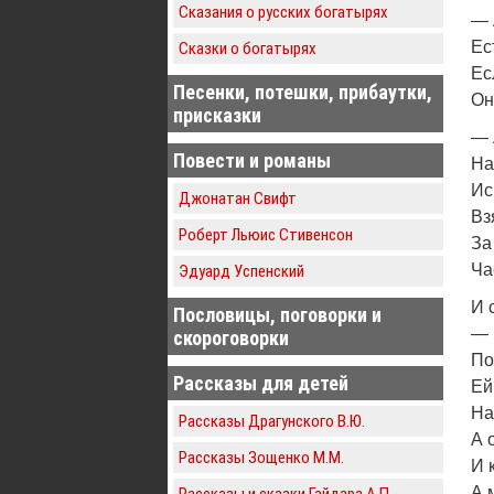
Сказания о русских богатырях
— 
Ес
Сказки о богатырях
Ес
Песенки, потешки, прибаутки,
Он
присказки
— 
Повести и романы
На
Ис
Джонатан Свифт
Вз
Роберт Льюис Стивенсон
За
Ча
Эдуард Успенский
И 
Пословицы, поговорки и
— 
скороговорки
По
Рассказы для детей
Ей
На
Рассказы Драгунского В.Ю.
А 
Рассказы Зощенко М.М.
И 
А 
Рассказы и сказки Гайдара А.П.