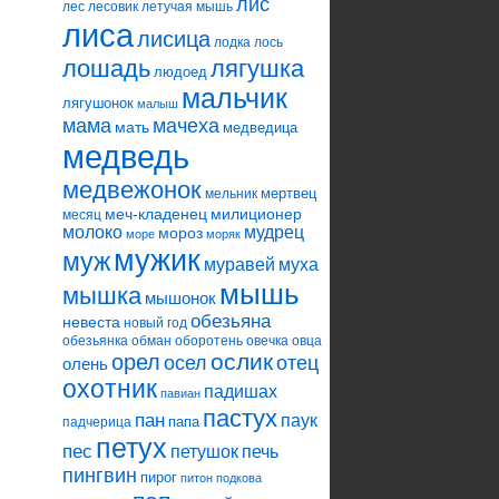
лис
лес
лесовик
летучая мышь
лиса
лисица
лодка
лось
лошадь
лягушка
людоед
мальчик
лягушонок
малыш
мама
мачеха
мать
медведица
медведь
медвежонок
мертвец
мельник
меч-кладенец
милиционер
месяц
молоко
мудрец
мороз
море
моряк
мужик
муж
муравей
муха
мышь
мышка
мышонок
обезьяна
невеста
новый год
обезьянка
обман
оборотень
овечка
овца
ослик
орел
осел
отец
олень
охотник
падишах
павиан
пастух
пан
паук
папа
падчерица
петух
пес
петушок
печь
пингвин
пирог
питон
подкова