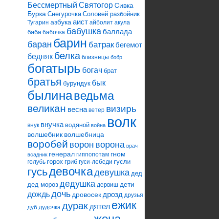
Святогор
Бессмертный
Сивка
Бурка
Снегурочка
Соловей разбойник
аист
азбука
Тугарин
айболит
акула
бабушка
баллада
баба
бабочка
барин
баран
батрак
бегемот
белка
бедняк
близнецы
бобр
богатырь
богач
брат
братья
бык
бурундук
былина
ведьма
великан
визирь
весна
ветер
волк
внучка
водяной
внук
война
волшебник
волшебница
воробей
ворона
ворон
врач
генерал
гном
гиппопотам
всадник
горох
гриб
гусли
голубь
гуси-лебеди
девочка
гусь
девушка
дед
дедушка
дети
дед мороз
дервиш
дочь
дождь
дрозд
дровосек
друзья
ежик
дурак
дятел
дуб
дудочка
жена