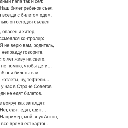
дный папа так и сел:
Наш билет ребенок съел.
 всегда с билетом едем,
лько он сегодня съеден.
, опасен и хитер,
ссмеялся контролер:
Я не верю вам, родитель,
 неправду говорите.
сто лет живу на свете,
 не помню, чтобы дети…
об они билеты ели.
, котлеты, ну, тефтели…
 у нас в Стране Советов
ди не едят билетов.
е вокруг как загалдят:
Нет, едят, едят, едят…
Например, мой внук Антон,
 все время ест картон.