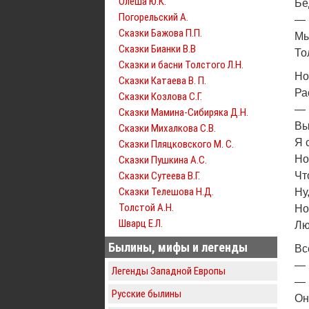
Олеша Ю.К.
Бе
Погорельский А.
— 
Сказки Бажова П.П.
Мы
Сказки Бианки В.В
То
Сказки и басни Толстого Л.Н.
Но
Сказки Катаева В. П.
Ра
Сказки Козлова С.Г.
— 
Сказки Мамина-Сибиряка Д.Н.
Вы
Сказки Михалкова С.В.
Я 
Сказки Пляцковского М. С.
Но
Сказки Пушкина А.С.
Сказки Сутеева В.Г.
Чт
Сказки Телешова Н.Д.
Ну
Толстой А.Н.
Но
Шварц Е.Л.
Лю
Былины, мифы и легенды
Вс
— 
Легенды Западной Европы
— 
Русские былины
Он