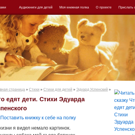
ками
Аудиокниги для детей
Моя книжная полка
О проекте
Прислать 
вная страница
»
Стихи
»
Стихи для детей
»
Эдуард Успенский
»
то едят дети. Стихи Эдуарда
спенского
Поставить книжку к себе на полку
жизни я видел немало картинок.