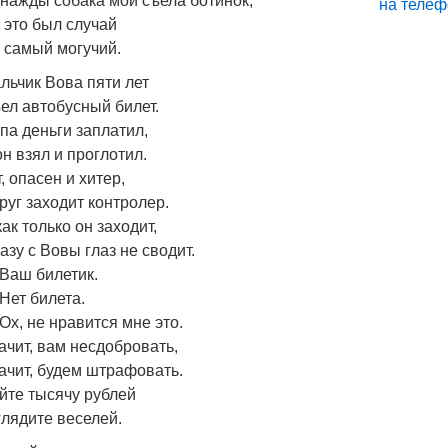
нажды собака мой съела ботинок,
 это был случай
 самый могучий.
льчик Вова пяти лет
ел автобусный билет.
па деньги заплатил,
он взял и проглотил.
т, опасен и хитер,
руг заходит контролер.
как только он заходит,
азу с Вовы глаз не сводит.
Ваш билетик.
Нет билета.
Ох, не нравится мне это.
ачит, вам несдобровать,
ачит, будем штрафовать.
йте тысячу рублей
глядите веселей.