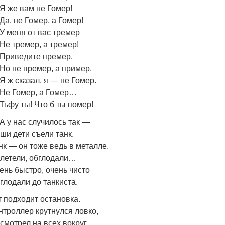
Я же вам не Гомер!
Да, не Гомер, а Гомер!
У меня от вас тремер
Не тремер, а тремер!
Приведите премер.
Но не премер, а пример.
Я ж сказал, я — не Гомер.
Не Гомер, а Гомер…
Тьфу ты! Что б ты помер!
А у нас случилось так —
ши дети съели танк.
нк — он тоже ведь в металле.
летели, обглодали…
ень быстро, очень чисто
глодали до танкиста.
т подходит остановка.
нтроллер крутнулся ловко,
смотрел на всех вокруг,