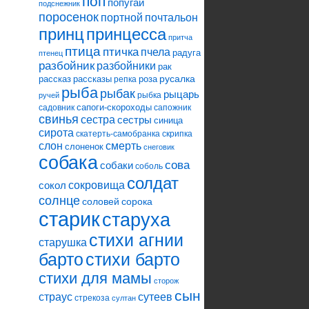
поп
попугай
подснежник
поросенок
портной
почтальон
принцесса
принц
притча
птица
птичка
пчела
радуга
птенец
разбойник
разбойники
рак
русалка
рассказ
рассказы
роза
репка
рыба
рыбак
рыцарь
рыбка
ручей
сапоги-скороходы
садовник
сапожник
свинья
сестра
сестры
синица
сирота
скатерть-самобранка
скрипка
слон
смерть
слоненок
снеговик
собака
сова
собаки
соболь
солдат
сокровища
сокол
солнце
соловей
сорока
старик
старуха
стихи агнии
старушка
барто
стихи барто
стихи для мамы
сторож
сын
страус
сутеев
стрекоза
султан