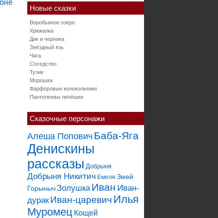
Новые сказки
Воробьиное озеро
Хрюкалка
Дик и черника
Звёздный язь
Чага
Соседство
Тузик
Морошка
Фарфоровые колокольчики
Пантелеевы лепёшки
Сказочные персонажи
Баба-Яга
Алеша Попович
Денискины
рассказы
Добрыня
Добрыня Никитич
Змей
Емеля
Иван
Золушка
Иван-
Горыныч
Илья
Иван-царевич
дурак
Муромец
Кощей