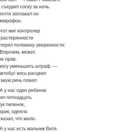
 съедает соску за ночь.
почти заплакал он
микрофон.
этот миг контролер
 растерянности
терял половину уверенности:
Впрочем, может,
не прав.
могу уменьшить штраф. —
автобус весь расцвел
такую речь повел:
А у нас один ребенок
ел пятнадцать
ук пеленок,
врик, одеяло
сказал, что мало.
А у нас есть мальчик Витя.