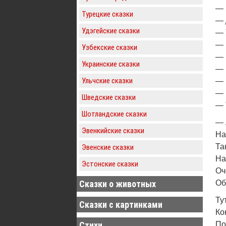
— 
Турецкие сказки
— 
Удэгейские сказки
— 
— 
Узбекские сказки
— 
Украинские сказки
— 
Ульчские сказки
— 
— 
Шведские сказки
— 
Шотландские сказки
— 
Эвенкийские сказки
На
Та
Эвенские сказки
На
Эстонские сказки
Оч
Сказки о животных
Об
Ту
Сказки с картинками
Ко
Стихи
По