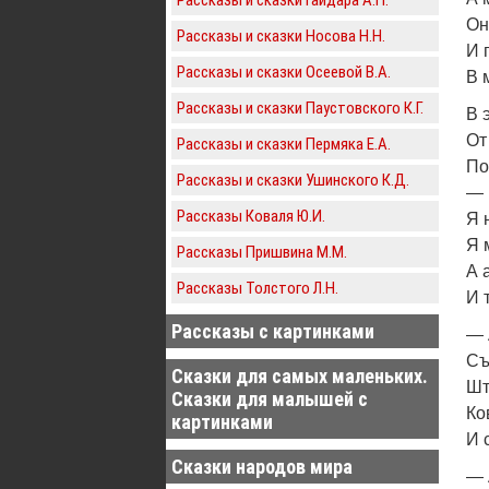
Он
Рассказы и сказки Носова Н.Н.
И 
Рассказы и сказки Осеевой В.А.
В 
Рассказы и сказки Паустовского К.Г.
В 
От
Рассказы и сказки Пермяка Е.А.
По
Рассказы и сказки Ушинского К.Д.
— 
Рассказы Коваля Ю.И.
Я 
Я 
Рассказы Пришвина М.М.
А 
Рассказы Толстого Л.Н.
И 
Рассказы с картинками
— 
Съ
Сказки для самых маленьких.
Шт
Сказки для малышей с
Ко
картинками
И 
Сказки народов мира
— 