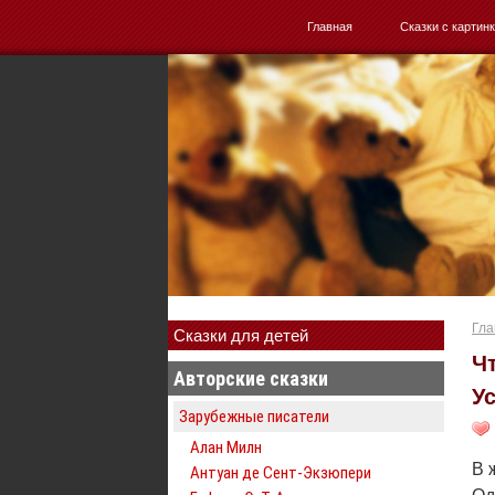
Главная
Сказки с картин
Гла
Сказки для детей
Ч
Авторские сказки
У
Зарубежные писатели
Алан Милн
В 
Антуан де Сент-Экзюпери