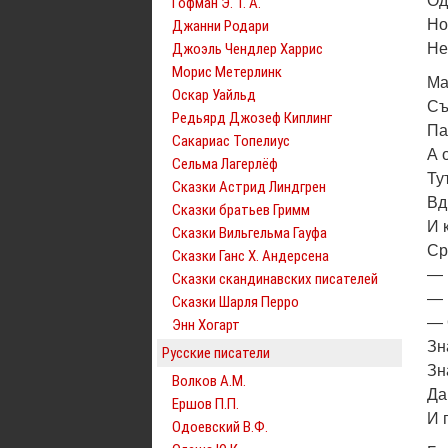
Од
Гофман Э. Т. А.
Но
Джанни Родари
Джоэль Чендлер Харрис
Не
Морис Метерлинк
Ма
Оскар Уайльд
Съ
Редьярд Джозеф Киплинг
Па
Сакариас Топелиус
А 
Сельма Лагерлёф
Ту
Сказки Астрид Линдгрен
Вд
Сказки братьев Гримм
И 
Сказки Вильгельма Гауфа
Ср
Сказки Ганс Х. Андерсена
— 
Сказки скандинавских писателей
— 
Сказки Шарля Перро
— 
Энн Хогарт
Зн
Русские писатели
Зн
Волков А.М.
Да
Ершов П.П.
И 
Одоевский В.Ф.