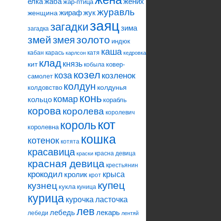
елка
жаба
жених
жар-птица
журавль
жираф
жук
женщина
заяц
загадки
зима
загадка
змей
змея
золото
индюк
каша
кабан
карась
катя
карлсон
кедровка
клад
князь
кит
ковер-
кобыла
козел
коза
козленок
самолет
колдун
колдунья
колдовство
конь
комар
кольцо
корабль
корова
королева
королевич
кот
король
королевна
кошка
котенок
котята
красавица
красна девица
краски
красная девица
крестьянин
крокодил
кролик
крыса
крот
купец
кузнец
кукла
куница
курица
ласточка
курочка
лев
лебедь
лекарь
лебеди
лентяй