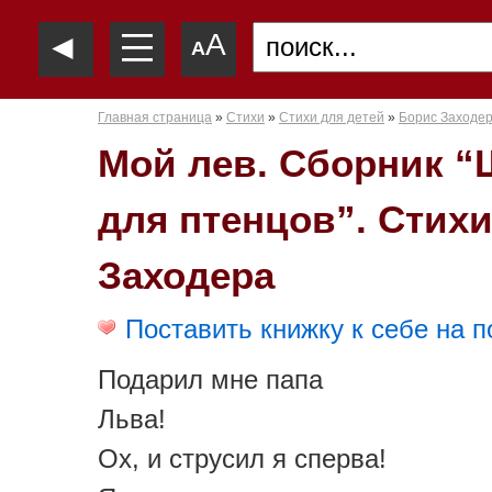
—
◄
A
—
A
—
Главная страница
»
Стихи
»
Стихи для детей
»
Борис Заходе
Мой лев. Сборник “
для птенцов”. Стих
Заходера
Поставить книжку к себе на п
Подарил мне папа
Льва!
Ох, и струсил я сперва!