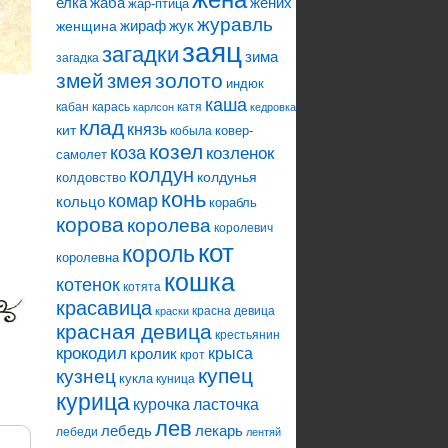
елка
жаба
жених
жар-птица
журавль
жираф
жук
женщина
заяц
загадки
зима
загадка
змей
змея
золото
индюк
каша
кабан
карась
катя
карлсон
кедровка
клад
князь
кит
ковер-
кобыла
козел
коза
козленок
самолет
колдун
колдунья
колдовство
конь
комар
кольцо
корабль
корова
королева
королевич
кот
король
королевна
кошка
котенок
котята
красавица
красна девица
краски
красная девица
крестьянин
крокодил
кролик
крыса
крот
купец
кузнец
кукла
куница
курица
ласточка
курочка
лев
лебедь
лекарь
лебеди
лентяй