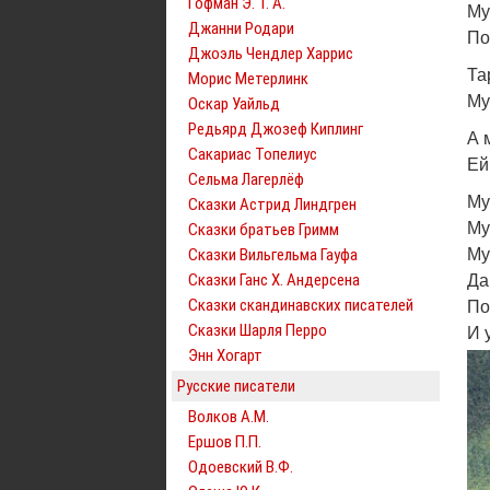
Гофман Э. Т. А.
Му
Джанни Родари
По
Джоэль Чендлер Харрис
Та
Морис Метерлинк
Му
Оскар Уайльд
Редьярд Джозеф Киплинг
А 
Сакариас Топелиус
Ей
Сельма Лагерлёф
Му
Сказки Астрид Линдгрен
Му
Сказки братьев Гримм
Сказки Вильгельма Гауфа
Му
Сказки Ганс Х. Андерсена
Да
Сказки скандинавских писателей
По
Сказки Шарля Перро
И 
Энн Хогарт
Русские писатели
Волков А.М.
Ершов П.П.
Одоевский В.Ф.