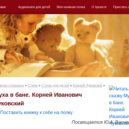
ками
Аудиокниги для детей
Моя книжная полка
О проекте
Прислать 
вная страница
»
Стихи
»
Стихи для детей
»
Корней Чуковский
»
уха в бане. Корней Иванович
уковский
Поставить книжку к себе на полку
Посвящается Ю.А. Васне