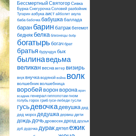
Святогор
Бессмертный
Сивка
Бурка
Снегурочка
Соловей разбойник
аист
азбука
Тугарин
айболит
акула
бабушка
баллада
баба
бабочка
барин
баран
батрак
бегемот
белка
бедняк
близнецы
бобр
богатырь
богач
брат
братья
бык
бурундук
былина
ведьма
великан
визирь
весна
ветер
волк
внучка
водяной
внук
война
волшебник
волшебница
воробей
ворона
ворон
врач
генерал
гном
гиппопотам
всадник
горох
гриб
гусли
голубь
гуси-лебеди
девочка
гусь
девушка
дед
дедушка
дети
дед мороз
дервиш
дочь
дождь
дрозд
дровосек
друзья
ежик
дурак
дятел
дуб
дудочка
жена