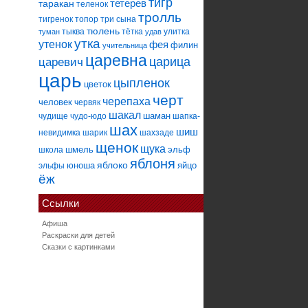
тигр
тетерев
таракан
теленок
тролль
тигренок
топор
три сына
тюлень
тыква
тётка
улитка
туман
удав
утка
утенок
фея
филин
учительница
царевна
царица
царевич
царь
цыпленок
цветок
черт
черепаха
человек
червяк
шакал
шаман
чудище
чудо-юдо
шапка-
шах
шиш
невидимка
шарик
шахзаде
щенок
щука
шмель
эльф
школа
яблоня
яблоко
юноша
яйцо
эльфы
ёж
Ссылки
Афиша
Раскраски для детей
Сказки с картинками