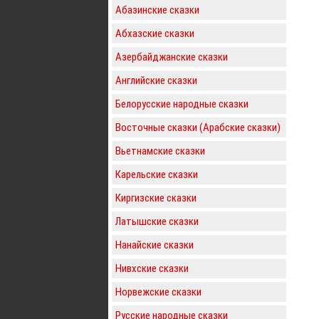
Абазинские сказки
Абхазские сказки
Азербайджанские сказки
Английские сказки
Белорусские народные сказки
Восточные сказки (Арабские сказки)
Вьетнамские сказки
Карельские сказки
Киргизские сказки
Латышские сказки
Нанайские сказки
Нивхские сказки
Норвежские сказки
Русские народные сказки