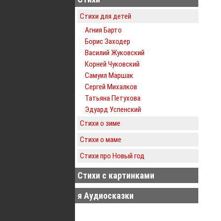
Стихи для детей
Агния Барто
Борис Заходер
Василий Жуковский
Корней Чуковский
Самуил Маршак
Сергей Михалков
Татьяна Петухова
Эдуард Успенский
Стихи о зиме
Стихи о маме
Стихи про Новый год
Стихи с картинками
я Аудиосказки