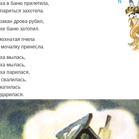
ха в баню прилетела,
париться захотела.
ракан дрова рубил,
хе баню затопил.
мохнатая пчела
 мочалку принесла.
ха мылась,
ха мылась,
ха парилася,
 свалилась,
катилась
ударилася.