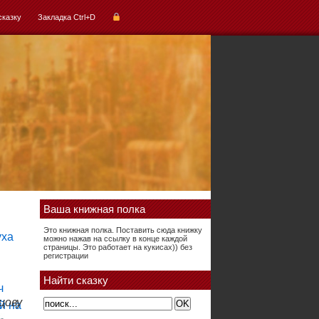
сказку
Закладка Ctrl+D
Ваша книжная полка
Это книжная полка. Поставить сюда книжку
можно нажав на ссылку в конце каждой
страницы. Это работает на кукисах)) без
регистрации
Найти сказку
цову