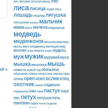
лис
лес
лесовик
летучая мышь
лиса
лисица
лодка
лось
лошадь
лягушка
людоед
мальчик
лягушонок
малыш
мама
мачеха
мать
медведица
медведь
медвежонок
мертвец
мельник
меч-кладенец
милиционер
месяц
молоко
мудрец
мороз
море
моряк
мужик
муж
муравей
муха
мышь
мышка
мышонок
кий
»
обезьяна
невеста
новый год
обезьянка
обман
оборотень
овечка
овца
ослик
орел
осел
отец
олень
охотник
падишах
павиан
пастух
пан
паук
папа
падчерица
петух
пес
петушок
печь
пингвин
пирог
питон
подкова