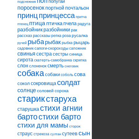
поп
попугай
подснежник
поросенок
портной
почтальон
принцесса
принц
притча
птица
птичка
пчела
радуга
птенец
разбойник
разбойники
рак
русалка
рассказ
рассказы
роза
репка
рыба
рыбак
рыцарь
рыбка
ручей
сапоги-скороходы
садовник
сапожник
свинья
сестра
сестры
синица
сирота
скатерть-самобранка
скрипка
слон
смерть
слоненок
снеговик
собака
сова
собаки
соболь
солдат
сокровища
сокол
солнце
соловей
сорока
старик
старуха
стихи агнии
старушка
барто
стихи барто
стихи для мамы
сторож
сын
страус
сутеев
стрекоза
султан