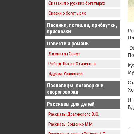
Сказания о русских богатырях
Сказки о богатырях
Песенки, потешки, прибаутки,
присказки
Ре
Пл
Повести и романы
“Э
Джонатан Свифт
По
Роберт Льюис Стивенсон
Ку
Му
Эдуард Успенский
Ст
Пословицы, поговорки и
Хо
скороговорки
И 
Рассказы для детей
Вд
Рассказы Драгунского В.Ю.
Рассказы Зощенко М.М.
Рассказы и сказки Гайдара А.П.