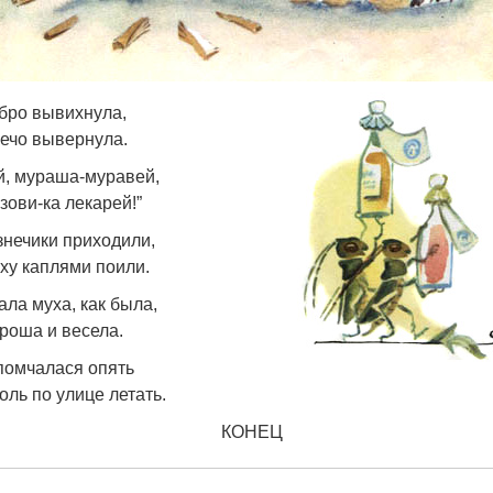
бро вывихнула,
ечо вывернула.
й, мураша-муравей,
зови-ка лекарей!”
знечики приходили,
ху каплями поили.
ала муха, как была,
роша и весела.
помчалася опять
оль по улице летать.
КОНЕЦ