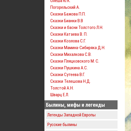
Олеша Ю.К.
Погорельский А.
Сказки Бажова П.П.
Сказки Бианки В.В
Сказки и басни Толстого Л.Н.
Сказки Катаева В. П.
Сказки Козлова С.Г.
Сказки Мамина-Сибиряка Д.Н.
Сказки Михалкова С.В.
Сказки Пляцковского М. С.
Сказки Пушкина А.С.
Сказки Сутеева В.Г.
Сказки Телешова Н.Д.
Толстой А.Н.
Шварц Е.Л.
Былины, мифы и легенды
Легенды Западной Европы
Русские былины