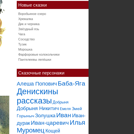
Новые сказки
Воробьиное озеро
Хрюкалка
Дик и черника
Звёздный язь
Чага
Соседство
Тузик
Морошка
Фарфоровые колокольчики
Пантелеевы лепёшки
Сказочные персонажи
Баба-Яга
Алеша Попович
Денискины
рассказы
Добрыня
Добрыня Никитич
Змей
Емеля
Иван
Золушка
Иван-
Горыныч
Илья
Иван-царевич
дурак
Муромец
Кощей