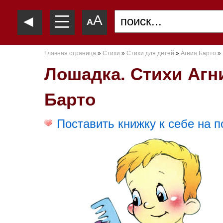
—
◄
A
—
A
—
Главная страница
»
Стихи
»
Стихи для детей
»
Агния Барто
»
Лошадка. Стихи Агн
Барто
Поставить книжку к себе на п