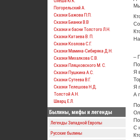
Олеша Ю.К.
Мы
Погорельский А.
Сказки Бажова П.П.
Кт
Сказки Бианки В.В
Со
Сказки и басни Толстого Л.Н.
Кт
Сказки Катаева В. П.
На
Сказки Козлова С.Г.
Сказки Мамина-Сибиряка Д.Н.
– Г
Сказки Михалкова С.В.
По
Сказки Пляцковского М. С.
Я 
Сказки Пушкина А.С.
Сказки Сутеева В.Г.
То
Сказки Телешова Н.Д.
Я 
Толстой А.Н.
А 
Шварц Е.Л.
По
Былины, мифы и легенды
Ол
По
Легенды Западной Европы
С 
Русские былины
Кт