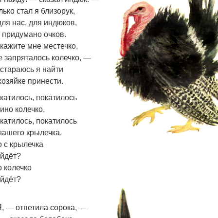
лько стал я близорук,
для нас, для индюков,
 придумано очков.
кажите мне местечко,
е запряталось колечко, —
стараюсь я найти
хозяйке принести.
катилось, покатилось
ино колечко,
катилось, покатилось
нашего крылечка.
о с крылечка
йдёт?
о колечко
йдёт?
Я, — ответила сорока, —