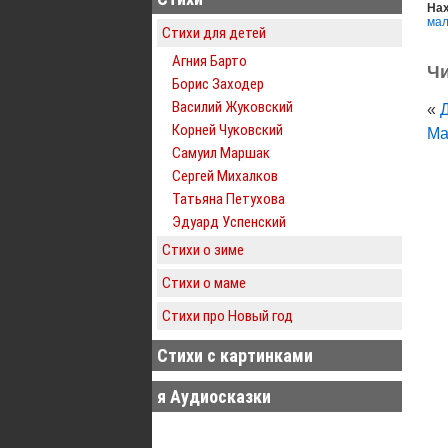
Нах
мал
Стихи для детей
Агния Барто
Чи
Борис Заходер
Василий Жуковский
«
Корней Чуковский
Ма
Самуил Маршак
Сергей Михалков
Татьяна Петухова
Эдуард Успенский
Стихи о зиме
Стихи о маме
Стихи про Новый год
Стихи с картинками
я Аудиосказки