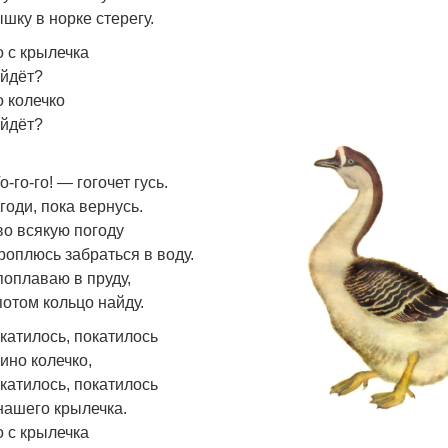
шку в норке стерегу.
о с крылечка
йдёт?
о колечко
йдёт?
о-го-го! — гогочет гусь.
годи, пока вернусь.
во всякую погоду
роплюсь забраться в воду.
поплаваю в пруду,
потом кольцо найду.
катилось, покатилось
ино колечко,
катилось, покатилось
нашего крылечка.
о с крылечка