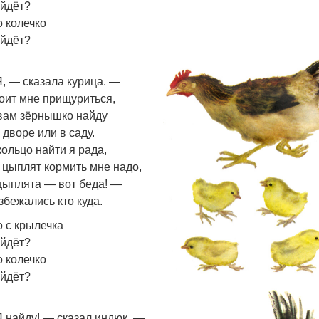
йдёт?
о колечко
йдёт?
Я, — сказала курица. —
оит мне прищуриться,
вам зёрнышко найду
 дворе или в саду.
кольцо найти я рада,
 цыплят кормить мне надо,
цыплята — вот беда! —
збежались кто куда.
о с крылечка
йдёт?
о колечко
йдёт?
Я найду! — сказал индюк. —