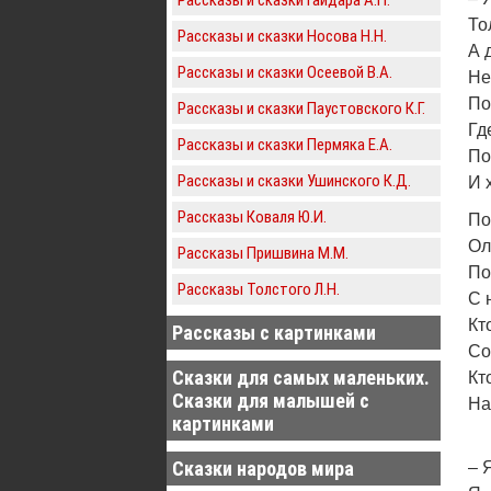
То
Рассказы и сказки Носова Н.Н.
А 
Рассказы и сказки Осеевой В.А.
Не
По
Рассказы и сказки Паустовского К.Г.
Гд
Рассказы и сказки Пермяка Е.А.
По
Рассказы и сказки Ушинского К.Д.
И 
Рассказы Коваля Ю.И.
По
Ол
Рассказы Пришвина М.М.
По
Рассказы Толстого Л.Н.
С 
Кт
Рассказы с картинками
Со
Сказки для самых маленьких.
Кт
Сказки для малышей с
На
картинками
Сказки народов мира
– 