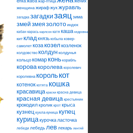
елка
жаба
жених
жар-птица
журавль
жираф
жук
женщина
заяц
загадки
зима
загадка
змей
змея
золото
индюк
каша
кабан
карась
катя
карлсон
кедровка
клад
князь
кит
ковер-
кобыла
козел
коза
козленок
самолет
колдун
колдунья
колдовство
конь
комар
кольцо
корабль
корова
королева
королевич
кот
король
королевна
кошка
котенок
котята
красавица
красна девица
краски
красная девица
крестьянин
крокодил
кролик
крыса
крот
купец
кузнец
кукла
куница
курица
ласточка
курочка
лев
лебедь
лекарь
лебеди
лентяй