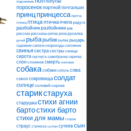
поп
попугай
подснежник
поросенок
портной
почтальон
принцесса
принц
притча
птица
птичка
пчела
радуга
птенец
разбойник
разбойники
рак
русалка
рассказ
рассказы
роза
репка
рыба
рыбак
рыцарь
рыбка
ручей
сапоги-скороходы
садовник
сапожник
свинья
сестра
сестры
синица
сирота
скатерть-самобранка
скрипка
слон
смерть
слоненок
снеговик
собака
сова
собаки
соболь
солдат
сокровища
сокол
солнце
соловей
сорока
старик
старуха
стихи агнии
старушка
барто
стихи барто
стихи для мамы
сторож
сын
страус
сутеев
стрекоза
султан