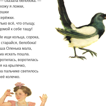
 — сказала белобока. —
хожу я ложки,
ошки
серёжки.
лько всё, что отыщу,
домой к себе тащу!
Не ищи кольца, сорока,
 старайся, белобока!
ша Оленька мала,
ма искать пошла.
ротилась, воротилась
я на крылечко,
на пальчике светилось
неё колечко.