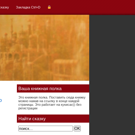
сказку
Закладка Ctrl+D
Ваша книжная полка
Это книжная полка. Поставить сюда книжку
можно нажав на ссылку в конце каждой
страницы. Это работает на кукисах)) без
регистрации
Найти сказку