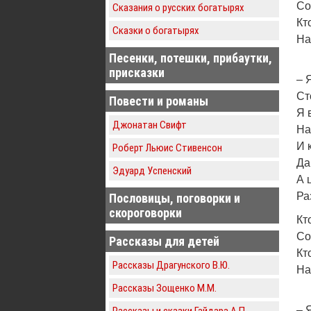
Со
Сказания о русских богатырях
Кт
Сказки о богатырях
На
Песенки, потешки, прибаутки,
присказки
– 
Ст
Повести и романы
Я 
Джонатан Свифт
На
И 
Роберт Льюис Стивенсон
Да
Эдуард Успенский
А 
Ра
Пословицы, поговорки и
скороговорки
Кт
Со
Рассказы для детей
Кт
Рассказы Драгунского В.Ю.
На
Рассказы Зощенко М.М.
– 
Рассказы и сказки Гайдара А.П.