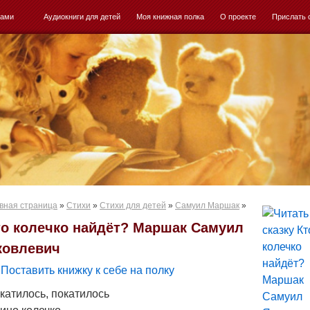
ками
Аудиокниги для детей
Моя книжная полка
О проекте
Прислать 
вная страница
»
Стихи
»
Стихи для детей
»
Самуил Маршак
»
то колечко найдёт? Маршак Самуил
ковлевич
Поставить книжку к себе на полку
катилось, покатилось