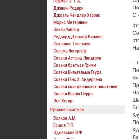
Ол
Гофман Э. Т. А.
По
Джанни Родари
Джоэль Чендлер Харрис
С 
Морис Метерлинк
Кт
Оскар Уайльд
Со
Редьярд Джозеф Киплинг
Кт
Сакариас Топелиус
На
Сельма Лагерлёф
Сказки Астрид Линдгрен
– 
Сказки братьев Гримм
По
Сказки Вильгельма Гауфа
Во
Сказки Ганс Х. Андерсена
Пр
Сказки скандинавских писателей
На
Сказки Шарля Перро
Шм
Энн Хогарт
Вн
Русские писатели
Кл
Волков А.М.
По
Ершов П.П.
Ку
Одоевский В.Ф.
Да