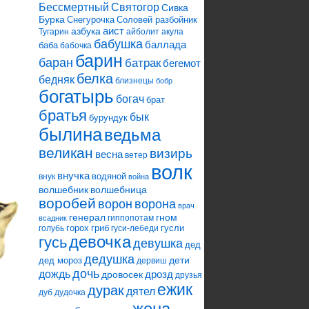
Святогор
Бессмертный
Сивка
Бурка
Снегурочка
Соловей разбойник
аист
азбука
Тугарин
айболит
акула
бабушка
баллада
баба
бабочка
барин
баран
батрак
бегемот
белка
бедняк
близнецы
бобр
богатырь
богач
брат
братья
бык
бурундук
былина
ведьма
великан
визирь
весна
ветер
волк
внучка
водяной
внук
война
волшебник
волшебница
воробей
ворона
ворон
врач
генерал
гном
гиппопотам
всадник
горох
гриб
гусли
голубь
гуси-лебеди
девочка
гусь
девушка
дед
дедушка
дети
дед мороз
дервиш
дочь
дождь
дрозд
дровосек
друзья
ежик
дурак
дятел
дуб
дудочка
жена