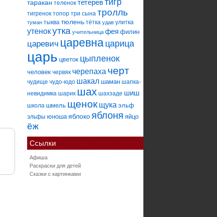
тигр
тетерев
таракан
теленок
тролль
тигренок
топор
три сына
тюлень
тыква
тётка
улитка
туман
удав
утка
утенок
фея
филин
учительница
царевна
царица
царевич
царь
цыпленок
цветок
черт
черепаха
человек
червяк
шакал
шаман
чудище
чудо-юдо
шапка-
шах
шиш
невидимка
шарик
шахзаде
щенок
щука
шмель
эльф
школа
яблоня
яблоко
юноша
яйцо
эльфы
ёж
Ссылки
Афиша
Раскраски для детей
Сказки с картинками