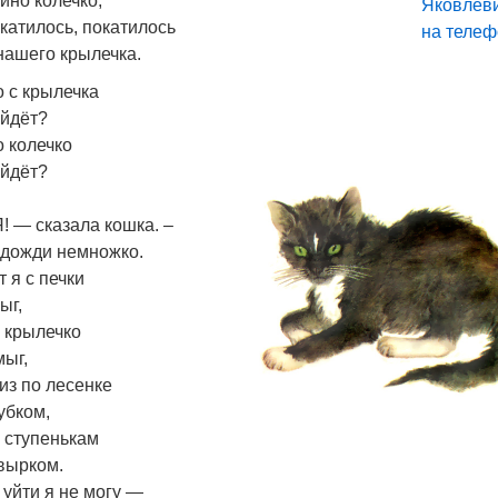
ино колечко,
катилось, покатилось
нашего крылечка.
о с крылечка
йдёт?
о колечко
йдёт?
Я! — сказала кошка. –
дожди немножко.
т я с печки
ыг,
 крылечко
ыг,
из по лесенке
убком,
 ступенькам
вырком.
 уйти я не могу —