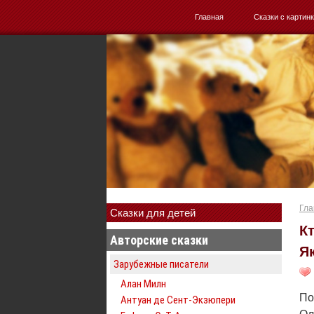
Главная
Сказки с картин
Гла
Сказки для детей
К
Авторские сказки
Я
Зарубежные писатели
Алан Милн
По
Антуан де Сент-Экзюпери