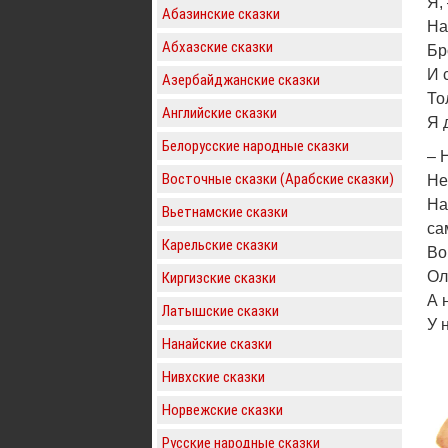
Я,
Абазинские сказки
На
Абхазские сказки
Бр
И 
Азербайджанские сказки
То
Английские сказки
Я 
Белорусские народные сказки
– 
Восточные сказки (Арабские сказки)
Не
На
Вьетнамские сказки
са
Карельские сказки
Во
Ол
Киргизские сказки
А 
Латышские сказки
У 
Нанайские сказки
Нивхские сказки
Норвежские сказки
Русские народные сказки