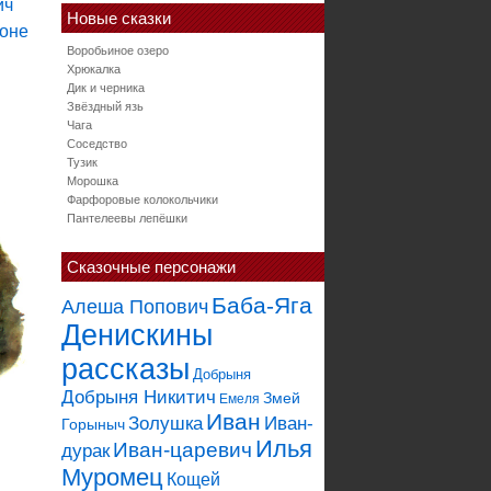
Новые сказки
Воробьиное озеро
Хрюкалка
Дик и черника
Звёздный язь
Чага
Соседство
Тузик
Морошка
Фарфоровые колокольчики
Пантелеевы лепёшки
Сказочные персонажи
Баба-Яга
Алеша Попович
Денискины
рассказы
Добрыня
Добрыня Никитич
Змей
Емеля
Иван
Золушка
Иван-
Горыныч
Илья
Иван-царевич
дурак
Муромец
Кощей