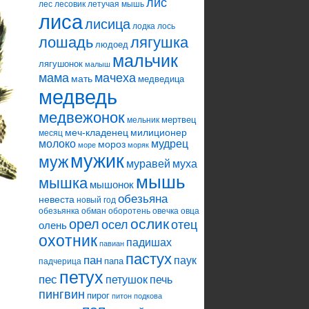
лис
лес
лесовик
летучая мышь
лиса
лисица
лодка
лось
лошадь
лягушка
людоед
мальчик
лягушонок
малыш
мама
мачеха
мать
медведица
медведь
медвежонок
мертвец
мельник
меч-кладенец
милиционер
месяц
молоко
мудрец
мороз
море
моряк
мужик
муж
муравей
муха
мышь
мышка
мышонок
обезьяна
невеста
новый год
обезьянка
обман
оборотень
овечка
овца
ослик
орел
осел
отец
олень
охотник
падишах
павиан
пастух
пан
паук
папа
падчерица
петух
пес
петушок
печь
пингвин
пирог
питон
подкова